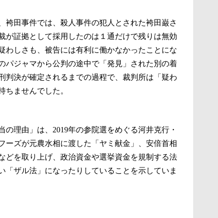
、袴田事件では、殺人事件の犯人とされた袴田巌さ
地裁が証拠として採用したのは１通だけで残りは無効
の疑わしさも、被告には有利に働かなかったことにな
のパジャマから公判の途中で「発見」された別の着
刑判決が確定されるまでの過程で、裁判所は「疑わ
持ちませんでした。
の理由」は、2019年の参院選をめぐる河井克行・
フーズが元農水相に渡した「ヤミ献金」、安倍首相
などを取り上げ、政治資金や選挙資金を規制する法
い「ザル法」になったりしていることを示していま