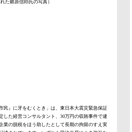
された郷原信郎氏の写真）
市民』に牙をむくとき」は、東日本大震災緊急保証
定した経営コンサルタント、30万円の収賄事件で逮
企業の脱税をほう助したとして長期の拘留のすえ実