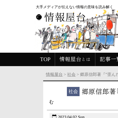
大手メディアが伝えない情報の意味を読み解く
情報屋台
TOP
情報屋台とは
記事一
情報屋台
>
社会
>
郷原信郎著『”歪ん
郷原信郎著『
未分類
社会
む
2023.04.02 Sun