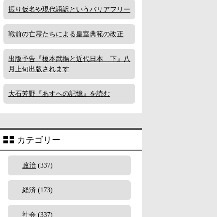
振り仮名や現代語訳というバリアフリー
戦前の亡霊たちによる皇室典範の改正
出版予告『榎本武揚と近代日本 下』八
月上旬出版されます
大石芳野『あすへの記憶』を読む
カテゴリー
政治
(337)
経済
(173)
社会
(337)