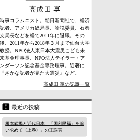
高成田 享
時事コラムニスト。朝日新聞社で、経済
記者、アメリカ総局長、論説委員、石巻
支局長などを経て2011年に退職。その
後、2011年から2018年３月まで仙台大学
教授。NPO法人東日本大震災こども未
来基金理事長、NPO法人テイラー・ア
ンダーソン記念基金専務理事。近著に
『さかな記者が見た大震災』など。
高成田 享の記事一覧
最近の投稿
榎本武揚と近代日本 「国利民福」を追
い求めて〈上巻〉』の正誤表