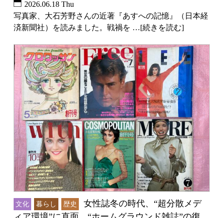
2026.06.18 Thu
写真家、大石芳野さんの近著『あすへの記憶』（日本経
済新聞社）を読みました。戦禍を …[続きを読む]
女性誌冬の時代、“超分散メデ
文化
暮らし
歴史
ィア環境”に直面 “ホームグラウンド雑誌”の復