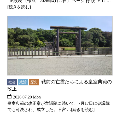
正誤表 （作成 2026年4月22日） ページ 行 誤 正 12 …
[続きを読む]
戦前の亡霊たちによる皇室典範の
社会
政治
歴史
改正
2026.07.20 Mon
皇室典範の改正案が衆議院に続いて、7月17日に参議院
でも可決され、成立した。旧宮 …[続きを読む]