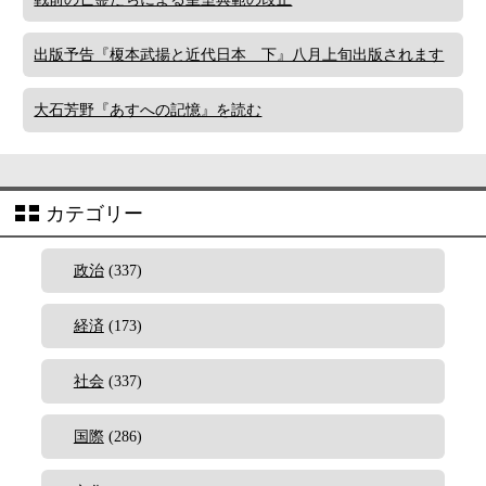
出版予告『榎本武揚と近代日本 下』八月上旬出版されます
大石芳野『あすへの記憶』を読む
カテゴリー
政治
(337)
経済
(173)
社会
(337)
国際
(286)