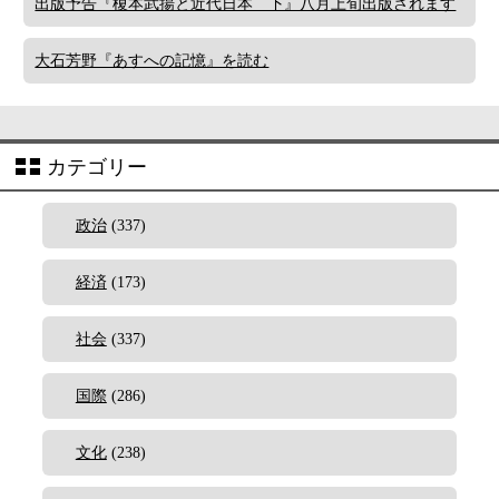
出版予告『榎本武揚と近代日本 下』八月上旬出版されます
大石芳野『あすへの記憶』を読む
カテゴリー
政治
(337)
経済
(173)
社会
(337)
国際
(286)
文化
(238)