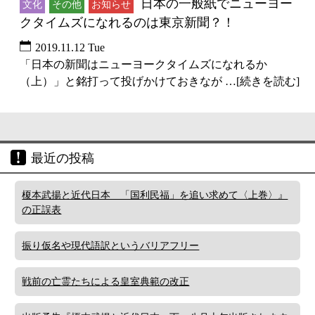
日本の一般紙でニューヨー
文化
その他
お知らせ
クタイムズになれるのは東京新聞？！
2019.11.12 Tue
「日本の新聞はニューヨークタイムズになれるか
（上）」と銘打って投げかけておきなが …[続きを読む]
最近の投稿
榎本武揚と近代日本 「国利民福」を追い求めて〈上巻〉』
の正誤表
振り仮名や現代語訳というバリアフリー
戦前の亡霊たちによる皇室典範の改正