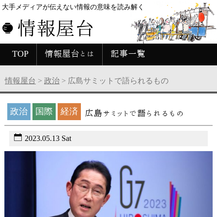
大手メディアが伝えない情報の意味を読み解く
情報屋台
TOP
情報屋台とは
記事一覧
情報屋台
>
政治
>
広島サミットで語られるもの
政治
国際
経済
広島サミットで語られるもの
2023.05.13 Sat