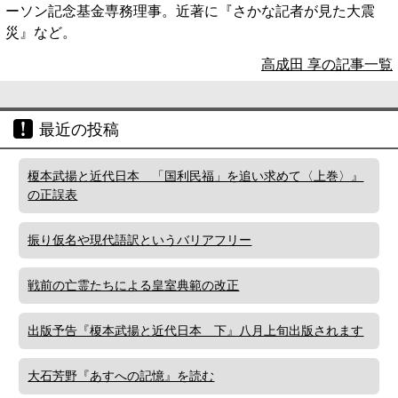
ーソン記念基金専務理事。近著に『さかな記者が見た大震
災』など。
高成田 享の記事一覧
最近の投稿
榎本武揚と近代日本 「国利民福」を追い求めて〈上巻〉』
の正誤表
振り仮名や現代語訳というバリアフリー
戦前の亡霊たちによる皇室典範の改正
出版予告『榎本武揚と近代日本 下』八月上旬出版されます
大石芳野『あすへの記憶』を読む