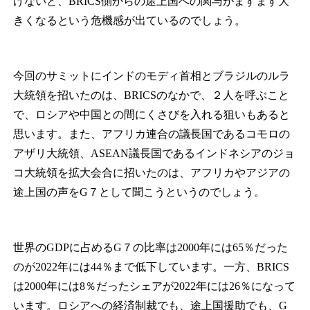
げないと、BRICS側からの途上国への関与がますます大
きくなるという危機感が出ているのでしょう。
今回のサミットにインドのモディ首相とブラジルのルラ
大統領を招いたのは、BRICSのなかで、２人を呼ぶこと
で、ロシアや中国との間にくさびを入れる狙いもあると
思います。また、アフリカ連合の議長国であるコモロの
アザリ大統領、ASEAN議長国であるインドネシアのジョ
コ大統領を拡大会合に招いたのは、アフリカやアジアの
途上国の声をG７として聞こうというのでしょう。
世界のGDPに占めるG７の比率は2000年には65％だった
のが2022年には44％まで低下しています。一方、BRICS
は2000年には8％だったシェアが2022年には26％になって
います。ロシアへの経済制裁でも、途上国援助でも、G