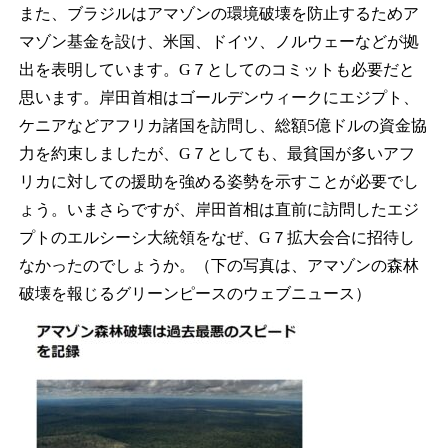
また、ブラジルはアマゾンの環境破壊を防止するためア
マゾン基金を設け、米国、ドイツ、ノルウェーなどが拠
出を表明しています。G７としてのコミットも必要だと
思います。岸田首相はゴールデンウィークにエジプト、
ケニアなどアフリカ諸国を訪問し、総額5億ドルの資金協
力を約束しましたが、G７としても、最貧国が多いアフ
リカに対しての援助を強める姿勢を示すことが必要でし
ょう。いまさらですが、岸田首相は直前に訪問したエジ
プトのエルシーシ大統領をなぜ、G７拡大会合に招待し
なかったのでしょうか。（下の写真は、アマゾンの森林
破壊を報じるグリーンピースのウェブニュース）