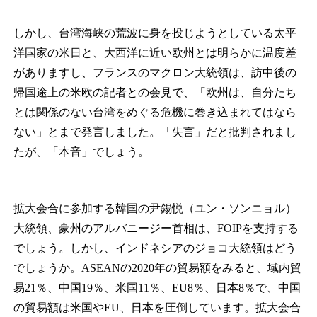
しかし、台湾海峡の荒波に身を投じようとしている太平
洋国家の米日と、大西洋に近い欧州とは明らかに温度差
がありますし、フランスのマクロン大統領は、訪中後の
帰国途上の米欧の記者との会見で、「欧州は、自分たち
とは関係のない台湾をめぐる危機に巻き込まれてはなら
ない」とまで発言しました。「失言」だと批判されまし
たが、「本音」でしょう。
拡大会合に参加する韓国の尹錫悦（ユン・ソンニョル）
大統領、豪州のアルバニージー首相は、FOIPを支持する
でしょう。しかし、インドネシアのジョコ大統領はどう
でしょうか。ASEANの2020年の貿易額をみると、域内貿
易21％、中国19％、米国11％、EU8％、日本8％で、中国
の貿易額は米国やEU、日本を圧倒しています。拡大会合