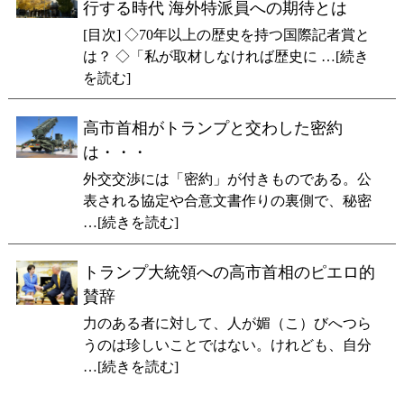
行する時代 海外特派員への期待とは
[目次] ◇70年以上の歴史を持つ国際記者賞と
は？ ◇「私が取材しなければ歴史に …[続き
を読む]
高市首相がトランプと交わした密約
は・・・
外交交渉には「密約」が付きものである。公
表される協定や合意文書作りの裏側で、秘密
…[続きを読む]
トランプ大統領への高市首相のピエロ的
賛辞
力のある者に対して、人が媚（こ）びへつら
うのは珍しいことではない。けれども、自分
…[続きを読む]