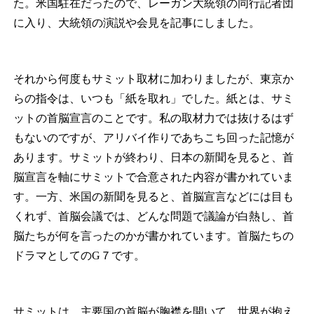
た。米国駐在だったので、レーガン大統領の同行記者団
に入り、大統領の演説や会見を記事にしました。
それから何度もサミット取材に加わりましたが、東京か
らの指令は、いつも「紙を取れ」でした。紙とは、サミ
ットの首脳宣言のことです。私の取材力では抜けるはず
もないのですが、アリバイ作りであちこち回った記憶が
あります。サミットが終わり、日本の新聞を見ると、首
脳宣言を軸にサミットで合意された内容が書かれていま
す。一方、米国の新聞を見ると、首脳宣言などには目も
くれず、首脳会議では、どんな問題で議論が白熱し、首
脳たちが何を言ったのかが書かれています。首脳たちの
ドラマとしてのG７です。
サミットは、主要国の首脳が胸襟を開いて、世界が抱え