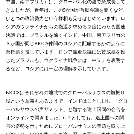
中国、南アフリカ）は、グローバル化の波で急成長して
きましたが、近年は、この5か国が首脳会議を開くなど、
ひとつの政治勢力という様相も見せはじめています。ロ
シアのウクライナからの撤退を求める２度にわたる国連
決議では、ブラジルを除くインド、中国、南アフリカの
３か国が同じBRICS仲間のロシアに配慮するかのように
棄権票を投じています。ロシア撤退決議には賛成票を投
じたブラジルも、ウクライナ戦争には「中立」を表明す
るなど、ロシアには一定の理解を示しています。
BRICSはそれぞれの地域でのグローバルサウスの旗振り
役という意識もあるようで、インドはことし1月、「グロ
ーバルサウスの声サミット」と題する途上国間の会合を
オンラインで開きました。G７としても、途上国への関
与の姿勢を示すためにグローバルサウスの問題を取り上