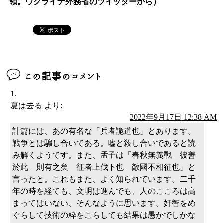
領。ウクライナ外務省のツイッターから）
この記事のコメント
夏は去る
より:
2022年9月17日 12:38 AM
計篇には、あの有名な「兵者詭道也」とあります。
戦争とは騙し合いである。嘘と殺し合いであると読
み解くようです。また、孟子は「春秋無義戰 彼善
於此 則有之矣 征者上伐下也 敵國不相征也」と
言ったと。これもまた、よく知られています。二千
年の時を経ても、文明は進んでも、人のこころは高
まってはいない、そんなように思います。奸智をめ
ぐらして技術の粋をこらしても結果は愚かでしかな