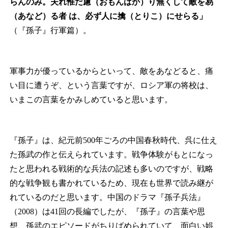
らんのみ。夫れ惟だ慮（おもんばか）り無くして敵を易
（あなど）る者
は、必ず人に擒（とりこ）にせらる」
（『孫子』行軍篇）。
軍事力が優っているからといって、敵をあなどると、痛
い目に遭うぞ、という言葉ですが、ロシア軍の将校は、
いまこの言葉をかみしめていると思います。
『孫子』は、紀元前500年ごろの中国春秋時代、呉に仕え
た孫武の作と伝えられています。戦争体験がもとになっ
たと思われる戦術的な兵法の記述も多いのですが、戦略
的な戦争観も書かれているため、現在も世界で読み継が
れているのだと思います。中国のドラマ『孫子兵法』
（2008）は41回の長編でしたが、『孫子』の言葉や思
想、孫武のエピソードがちりばめられていて、面白い娯