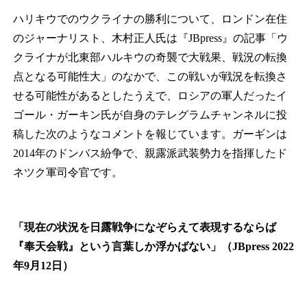
ハリキウでのウクライナの勝利について、ロンドン在住
のジャーナリスト、木村正人氏は『JBpress』の記事「ウ
クライナが北東部ハルキウの奇襲で大戦果、戦況の転換
点となる可能性大」のなかで、この戦いが戦況を転換さ
せる可能性があるとしたうえで、ロシアの軍人だったイ
ゴール・ガーキン氏が自身のテレグラムチャンネルに投
稿した次のようなコメントを報じています。ガーギンは
2014年のドンバス紛争で、親露派武装勢力を指揮したド
ネツク軍司令官です。
「現在の状況を日露戦争になぞらえて表現するならば
『奉天会戦』という言葉しか浮かばない」（JBpress 2022
年9月12日）