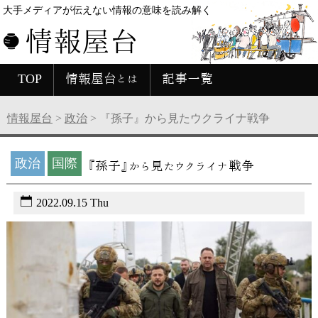
大手メディアが伝えない情報の意味を読み解く
情報屋台
TOP
情報屋台とは
記事一覧
情報屋台
>
政治
>
『孫子』から見たウクライナ戦争
政治
国際
『孫子』から見たウクライナ戦争
2022.09.15 Thu