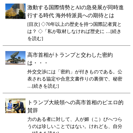
激動する国際情勢とAIの急発展が同時進
行する時代 海外特派員への期待とは
[目次] ◇70年以上の歴史を持つ国際記者賞と
は？ ◇「私が取材しなければ歴史に …[続き
を読む]
高市首相がトランプと交わした密約
は・・・
外交交渉には「密約」が付きものである。公
表される協定や合意文書作りの裏側で、秘密
…[続きを読む]
トランプ大統領への高市首相のピエロ的
賛辞
力のある者に対して、人が媚（こ）びへつら
うのは珍しいことではない。けれども、自分