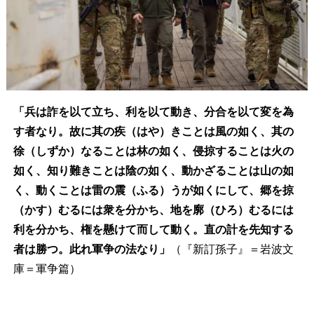
「兵は詐を以て立ち、利を以て動き、分合を以て変を為
す者なり。故に其の疾（はや）きことは風の如く、其の
徐（しずか）なることは林の如く、侵掠することは火の
如く、知り難きことは陰の如く、動かざることは山の如
く、動くことは雷の震（ふる）うが如くにして、郷を掠
（かす）むるには衆を分かち、地を廓（ひろ）むるには
利を分かち、権を懸けて而して動く。直の計を先知する
者は勝つ。此れ軍争の法なり」
（『新訂孫子』＝岩波文
庫＝軍争篇）