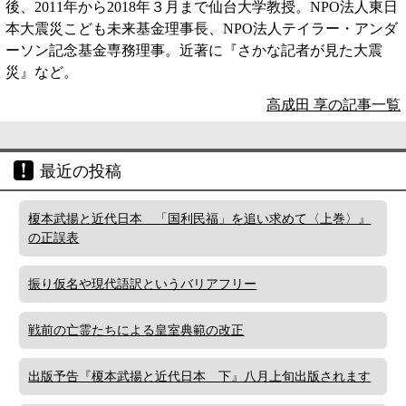
後、2011年から2018年３月まで仙台大学教授。NPO法人東日
本大震災こども未来基金理事長、NPO法人テイラー・アンダ
ーソン記念基金専務理事。近著に『さかな記者が見た大震
災』など。
高成田 享の記事一覧
最近の投稿
榎本武揚と近代日本 「国利民福」を追い求めて〈上巻〉』
の正誤表
振り仮名や現代語訳というバリアフリー
戦前の亡霊たちによる皇室典範の改正
出版予告『榎本武揚と近代日本 下』八月上旬出版されます