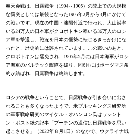
奉天会戦は、日露戦争（1904～1905）の陸上での大規模
な衝突としては最後となった1905年2月から3月にかけて
の戦いです。現在の中国・瀋陽付近で行われ、大山巌率
いる24万人の日本軍がクロポトキン率いる36万人のロシ
ア軍を撃退し、戦況を日本の優勢に転じるきっかけにな
ったと、歴史的には評されています。この戦いのあと、
クロポトキンは罷免され、1905年5月には日本海軍がロシ
ア海軍のバルチック艦隊を破り、同6月にはポーツマス条
約が結ばれ、日露戦争は終結します。
ロシアの戦争ということで、日露戦争が引き合いに出さ
れることも多くなったようで、米ブルッキングス研究所
の軍事戦略研究のマイケル・オハンロン氏はワシント
ン・ポスト紙の記事「プーチンの過信は日露戦争を思い
起こさせる」（2022年８月1日）のなかで、ウクライナ戦