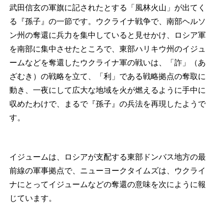
武田信玄の軍旗に記されたとする「風林火山」が出てく
る『孫子』の一節です。ウクライナ戦争で、南部ヘルソ
ン州の奪還に兵力を集中していると見せかけ、ロシア軍
を南部に集中させたところで、東部ハリキウ州のイジュ
ームなどを奪還したウクライナ軍の戦いは、「詐」（あ
ざむき）の戦略を立て、「利」である戦略拠点の奪取に
動き、一夜にして広大な地域を火が燃えるように手中に
収めたわけで、まるで『孫子』の兵法を再現したようで
す。
イジュームは、ロシアが支配する東部ドンバス地方の最
前線の軍事拠点で、ニューヨークタイムズは、ウクライ
ナにとってイジュームなどの奪還の意味を次にように報
じています。