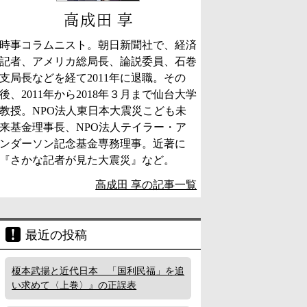
高成田 享
時事コラムニスト。朝日新聞社で、経済
記者、アメリカ総局長、論説委員、石巻
支局長などを経て2011年に退職。その
後、2011年から2018年３月まで仙台大学
教授。NPO法人東日本大震災こども未
来基金理事長、NPO法人テイラー・ア
ンダーソン記念基金専務理事。近著に
『さかな記者が見た大震災』など。
高成田 享の記事一覧
最近の投稿
榎本武揚と近代日本 「国利民福」を追
い求めて〈上巻〉』の正誤表