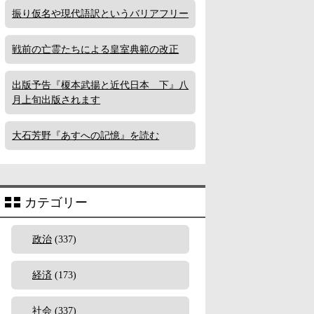
振り仮名や現代語訳というバリアフリー
戦前の亡霊たちによる皇室典範の改正
出版予告『榎本武揚と近代日本 下』八
月上旬出版されます
大石芳野『あすへの記憶』を読む
カテゴリー
政治
(337)
経済
(173)
社会
(337)