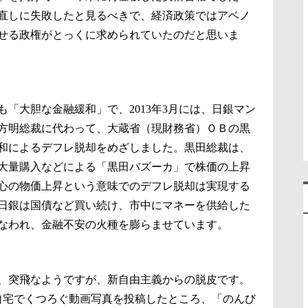
直しに失敗したと見るべきで、経済政策ではアベノ
せる政権がとっくに求められていたのだと思いま
「大胆な金融緩和」で、2013年3月には、日銀マン
方明総裁に代わって、大蔵省（現財務省）ＯＢの黒
和によるデフレ脱却をめざしました。黒田総裁は、
大量購入などによる「黒田バズーカ」で株価の上昇
心の物価上昇という意味でのデフレ脱却は実現する
日銀は国債など買い続け、市中にマネーを供給した
なわれ、金融不安の火種を膨らませています。
、突飛なようですが、新自由主義からの脱皮です。
自宅でくつろぐ動画写真を投稿したところ、「のんび