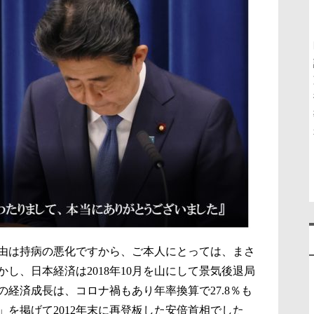
由は持病の悪化ですから、ご本人にとっては、まさ
し、日本経済は2018年10月を山にして景気後退局
の経済成長は、コロナ禍もあり年率換算で27.8％も
を掲げて2012年末に再登板した安倍首相でした