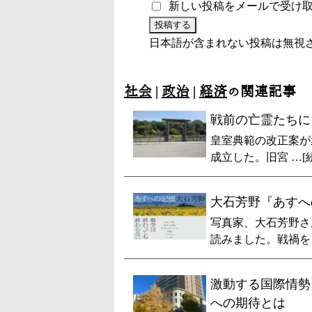
新しい投稿をメールで受け
日本語が含まれない投稿は無視
社会
|
政治
|
経済
の関連記事
戦前の亡霊たちに
皇室典範の改正案が
成立した。旧宮 …[
大石芳野『あすへ
写真家、大石芳野さ
読みました。戦禍を 
激動する国際情勢
への期待とは