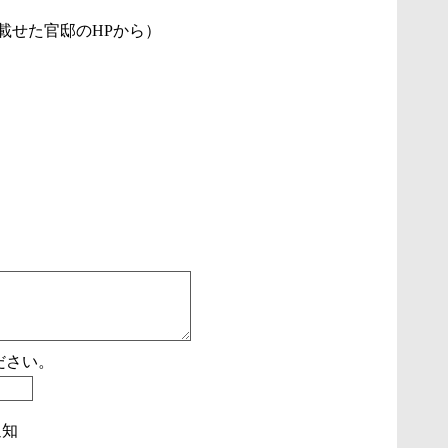
載せた官邸のHPから）
ださい。
通知