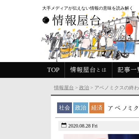
大手メディアが伝えない情報の意味を読み解く
情報屋台
TOP
情報屋台とは
記事一
情報屋台
>
政治
>
アベノミクスの終
アベノミ
社会
政治
経済
2020.08.28 Fri