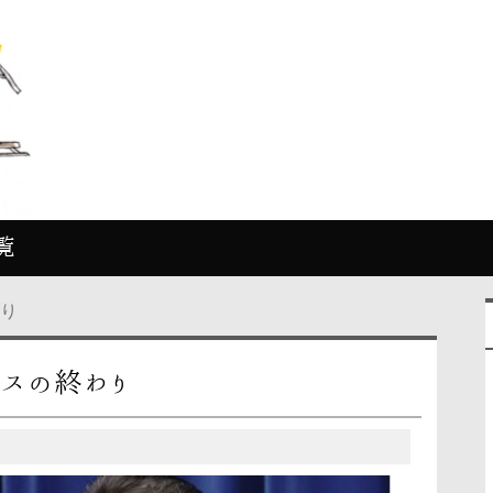
覧
わり
クスの終わり