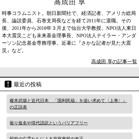
高成田 享
時事コラムニスト。朝日新聞社で、経済記者、アメリカ総局
長、論説委員、石巻支局長などを経て2011年に退職。その
後、2011年から2018年３月まで仙台大学教授。NPO法人東日
本大震災こども未来基金理事長、NPO法人テイラー・アンダ
ーソン記念基金専務理事。近著に『さかな記者が見た大震
災』など。
高成田 享の記事一覧
最近の投稿
榎本武揚と近代日本 「国利民福」を追い求めて〈上巻〉』
の正誤表
振り仮名や現代語訳というバリアフリー
戦前の亡霊たちによる皇室典範の改正