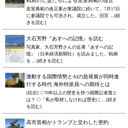
戦前の亡霊たちによる皇室典範の改正
皇室典範の改正案が衆議院に続いて、7月17日
に参議院でも可決され、成立した。旧宮 …[続
きを読む]
大石芳野『あすへの記憶』を読む
写真家、大石芳野さんの近著『あすへの記
憶』（日本経済新聞社）を読みました。戦禍
を …[続きを読む]
激動する国際情勢とAIの急発展が同時進
行する時代 海外特派員への期待とは
[目次] ◇70年以上の歴史を持つ国際記者賞と
は？ ◇「私が取材しなければ歴史に …[続き
を読む]
高市首相がトランプと交わした密約