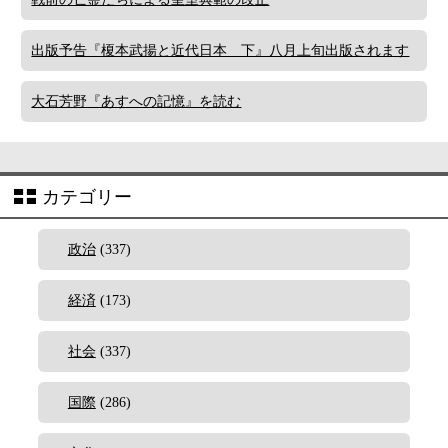
出版予告『榎本武揚と近代日本 下』八月上旬出版されます
大石芳野『あすへの記憶』を読む
カテゴリー
政治
(337)
経済
(173)
社会
(337)
国際
(286)