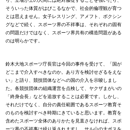
り、立場が上の人間には絶対服従することを強いたり、
そういった体質がはびこるなかで、社会的倫理観が育つ
とは思えません。女子レスリング、アメフト、ボクシン
グなどで続く、スポーツ界の不祥事は、それぞれの固有
の問題だけではなく、スポーツ界共有の構造問題がある
のは明らかです。
鈴木大地スポーツ庁長官は今回の事件を受けて、「国が
どこまで介入すべきなのか。あり方を検討せざるをえな
い」と語り、競技団体などへの国の介入を示唆しまし
た。各競技団体の組織運営を点検して、ヤクザまがいの
「終身会長」などを追放することは必要です。しかし、
それだけでなく、自分の責任範囲であるスポーツ教育そ
のものを検討すべき時期にきていると思います。教育を
含めたスポーツ全体のありかたを見直さなければ、スポ
ーツ界の不祥事は繰り返されますし、サル山の大ボスを