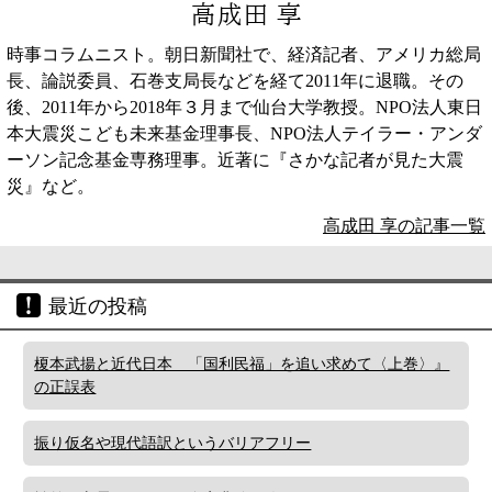
高成田 享
時事コラムニスト。朝日新聞社で、経済記者、アメリカ総局
長、論説委員、石巻支局長などを経て2011年に退職。その
後、2011年から2018年３月まで仙台大学教授。NPO法人東日
本大震災こども未来基金理事長、NPO法人テイラー・アンダ
ーソン記念基金専務理事。近著に『さかな記者が見た大震
災』など。
高成田 享の記事一覧
最近の投稿
榎本武揚と近代日本 「国利民福」を追い求めて〈上巻〉』
の正誤表
振り仮名や現代語訳というバリアフリー