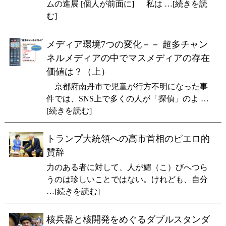
ムの進展 [個人が前面に] 私は …[続きを読
む]
メディア環境7つの変化－－ 超多チャン
ネルメディアの中でマスメディアの存在
価値は？（上）
京都府南丹市で児童が行方不明になった事
件では、SNS上で多くの人が「探偵」のよ …
[続きを読む]
トランプ大統領への高市首相のピエロ的
賛辞
力のある者に対して、人が媚（こ）びへつら
うのは珍しいことではない。けれども、自分
…[続きを読む]
核兵器と核開発をめぐるダブルスタンダ