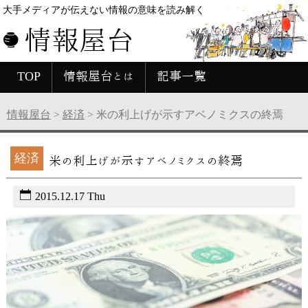
大手メディアが伝えない情報の意味を読み解く
情報屋台
TOP
情報屋台とは
記事一覧
情報屋台
>
経済
>
米の利上げが示すアベノミクスの終焉
経済
米の利上げが示すアベノミクスの終焉
2015.12.17 Thu