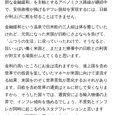
胆な金融緩和」を主軸とするアベノミクス路線が継続中
で、安倍政権が掲げるデフレ脱却を実現するには、日銀
が利上げに舵を切ることはできません。
金融緩和という温泉で日米欧の三人組は体を癒していた
けれど、元気になった米国が日欧にさよならを告げて、
「ふつうの生活」に戻っていったわけで、そうなると、
目いっぱい働く米国と、まだまだ療養中の日欧との利害
が対立する場面がふえてくると思います。
金利の高いところにお金は流れますから、途上国を含め
世界での投資を促していたマネーが米国に向けて逆流す
る結果、米国をのぞく世界景気が悪化するおそれがあり
ます。日欧を含め世界の通貨はドルに対して安くなりま
すから、そうした国々では、通貨安による輸入物価の上
昇で、インフレ傾向を強めるでしょう。不景気とインフ
レが同時に起こるのをスタグフレーションと言います