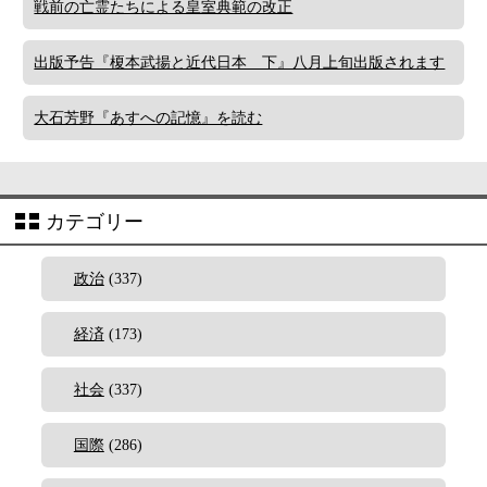
戦前の亡霊たちによる皇室典範の改正
出版予告『榎本武揚と近代日本 下』八月上旬出版されます
大石芳野『あすへの記憶』を読む
カテゴリー
政治
(337)
経済
(173)
社会
(337)
国際
(286)