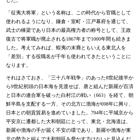
した。
「征夷大将軍」という名称は、この時代から官職として
使われるようになり、鎌倉・室町・江戸幕府を通じて、
武士の棟梁であり日本の最高権力者の称号として、王政
復古で将軍職が廃止される1867年まで1000年間も続きま
した。考えてみれば、蝦夷の末裔ともいえる東北人を
「差別」する役職名が千年も使われてきたということに
なります。
それはさておき、「三十八年戦争」のあった8世紀後半か
ら9世紀初頭の日本海を見渡せば、唐と組んだ新羅が百済
と日本の連合軍を破った白村江の戦い（663）を経て、朝
鮮半島を支配する一方、その北方に渤海が698年に興り、
日本との朝貢貿易を進めていました。794年に平城京から
平安京に遷都した大和朝廷にとって、東北・北海道は、
新羅や渤海の手が届く不安の環であり、新羅や渤海が東
北の勢力と組んで大和朝廷を脅かす力はないと見込んだ