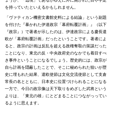
ょうが、「辺境」であるがゆえに外に開かれた目や手足
を持っていたといえるかもしれません。
「ヴァティカン機密文書館史料による結論」という副題
を付けた『暴かれた伊達政宗「幕府転覆計画」』（以下
『政宗』）で著者が示したのは、伊達政宗による慶長遣
欧が「幕府転覆計画」だったということです。著者によ
ると、政宗の計画は反乱を超える政権奪取の策謀だった
ことになり、東北の反・中央政府史のなかでも着目すべ
き事件ということになるでしょう。歴史的には、政宗が
自ら計画を隠蔽したことで、そこに秘められた狙いが歴
史に埋もれた結果、遣欧使節は文化交流使節として支倉
常長の名とともに、日本史に位置づけられることになる
一方で、今日の政宗像は天下取りをめざした武将という
よりは、「東北の雄」にとどまることにつながっってい
るように思えます。