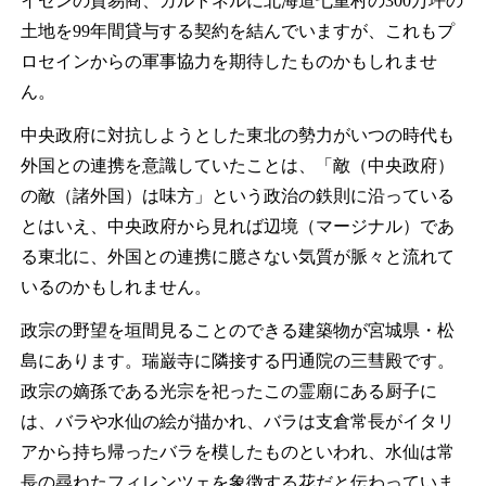
イセンの貿易商、ガルトネルに北海道七重村の300万坪の
土地を99年間貸与する契約を結んでいますが、これもプ
ロセインからの軍事協力を期待したものかもしれませ
ん。
中央政府に対抗しようとした東北の勢力がいつの時代も
外国との連携を意識していたことは、「敵（中央政府）
の敵（諸外国）は味方」という政治の鉄則に沿っている
とはいえ、中央政府から見れば辺境（マージナル）であ
る東北に、外国との連携に臆さない気質が脈々と流れて
いるのかもしれません。
政宗の野望を垣間見ることのできる建築物が宮城県・松
島にあります。瑞巌寺に隣接する円通院の三彗殿です。
政宗の嫡孫である光宗を祀ったこの霊廟にある厨子に
は、バラや水仙の絵が描かれ、バラは支倉常長がイタリ
アから持ち帰ったバラを模したものといわれ、水仙は常
長の尋ねたフィレンツェを象徴する花だと伝わっていま