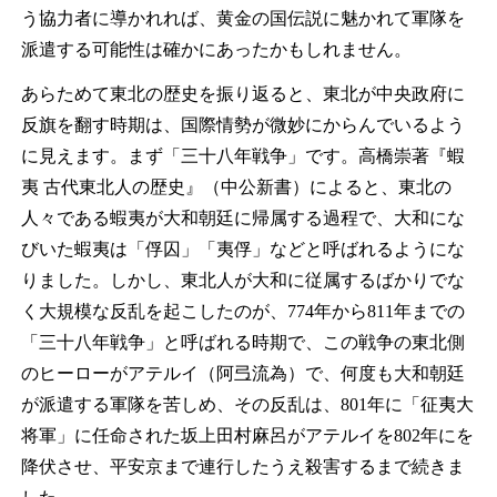
う協力者に導かれれば、黄金の国伝説に魅かれて軍隊を
派遣する可能性は確かにあったかもしれません。
あらためて東北の歴史を振り返ると、東北が中央政府に
反旗を翻す時期は、国際情勢が微妙にからんでいるよう
に見えます。まず「三十八年戦争」です。高橋崇著『蝦
夷 古代東北人の歴史』（中公新書）によると、東北の
人々である蝦夷が大和朝廷に帰属する過程で、大和にな
びいた蝦夷は「俘囚」「夷俘」などと呼ばれるようにな
りました。しかし、東北人が大和に従属するばかりでな
く大規模な反乱を起こしたのが、774年から811年までの
「三十八年戦争」と呼ばれる時期で、この戦争の東北側
のヒーローがアテルイ（阿弖流為）で、何度も大和朝廷
が派遣する軍隊を苦しめ、その反乱は、801年に「征夷大
将軍」に任命された坂上田村麻呂がアテルイを802年にを
降伏させ、平安京まで連行したうえ殺害するまで続きま