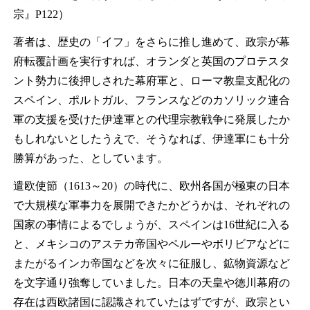
宗』P122）
著者は、歴史の「イフ」をさらに推し進めて、政宗が幕
府転覆計画を実行すれば、オランダと英国のプロテスタ
ント勢力に後押しされた幕府軍と、ローマ教皇支配化の
スペイン、ポルトガル、フランスなどのカソリック連合
軍の支援を受けた伊達軍との代理宗教戦争に発展したか
もしれないとしたうえで、そうなれば、伊達軍にも十分
勝算があった、としています。
遣欧使節（1613～20）の時代に、欧州各国が極東の日本
で大規模な軍事力を展開できたかどうかは、それぞれの
国家の事情によるでしょうが、スペインは16世紀に入る
と、メキシコのアステカ帝国やペルーやボリビアなどに
またがるインカ帝国などを次々に征服し、鉱物資源など
を文字通り強奪していました。日本の天皇や徳川幕府の
存在は西欧諸国に認識されていたはずですが、政宗とい