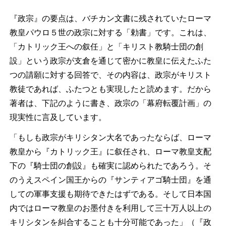
『政宗』の要点は、バチカン文書に残されていたローマ
教皇パウロ５世の政宗に対する「勅書」です。これは、
「カトリック王への叙任」と「キリスト教騎士団の創
設」という政宗が支倉を通じて密かに教皇に伝えたふた
つの請願に対する回答で、その内容は、政宗がキリスト
教徒であれば、ふたつとも実現したと読めます。だから
著者は、下記のように書き、政宗の「幕府転覆計画」の
現実性に言及しています。
「もしも政宗がキリシタン大名であったならば、ローマ
教皇から『カトリック王』に叙任され、ローマ教皇支配
下の『騎士団の創設』も確実に認められたであろう。そ
のうえスペイン国王からの『サンティアゴ騎士団』を通
しての軍事支援も期待できたはずである。そして日本国
内ではローマ教皇のお墨付きを利用して三十万人以上の
キリシタンを糾合することも十分可能であった」（『政