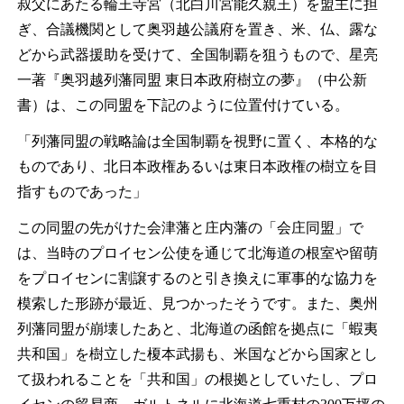
叔父にあたる輪王寺宮（北白川宮能久親王）を盟主に担
ぎ、合議機関として奥羽越公議府を置き、米、仏、露な
どから武器援助を受けて、全国制覇を狙うもので、星亮
一著『奥羽越列藩同盟 東日本政府樹立の夢』（中公新
書）は、この同盟を下記のように位置付けている。
「列藩同盟の戦略論は全国制覇を視野に置く、本格的な
ものであり、北日本政権あるいは東日本政権の樹立を目
指すものであった」
この同盟の先がけた会津藩と庄内藩の「会庄同盟」で
は、当時のプロイセン公使を通じて北海道の根室や留萌
をプロイセンに割譲するのと引き換えに軍事的な協力を
模索した形跡が最近、見つかったそうです。また、奥州
列藩同盟が崩壊したあと、北海道の函館を拠点に「蝦夷
共和国」を樹立した榎本武揚も、米国などから国家とし
て扱われることを「共和国」の根拠としていたし、プロ