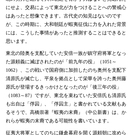
にせよ、交易によって東北が力をつけることへの警戒心
はあったと想像できます。古代史の知見はないのです
が、この時期に、大和朝廷が蝦夷征伐に力を入れた背景
には、こうした事情があったと推測することはできると
思います。
東北の陸奥を支配していた安倍一族が鎮守府将軍となっ
た源頼義に滅ぼされたのが「前九年の役」（1051～
1062）、この戦いで国府側に加担したのち奥州を支配下
清原氏が滅亡し、平泉を拠点として栄華を誇った奥州藤
原氏が登場するきっかけとなったのが「後三年の役」
（1083～87）ですが、東北を束ねていた安倍氏も清原氏
も出自は「俘囚」、「俘囚主」と書かれている文献もあ
るそうで、高橋崇著『蝦夷の末裔』（中公新書）は、か
れらが蝦夷の末裔である可能性を書いています。
征夷大将軍としてのちに鎌倉幕府を開く源頼朝に攻めら