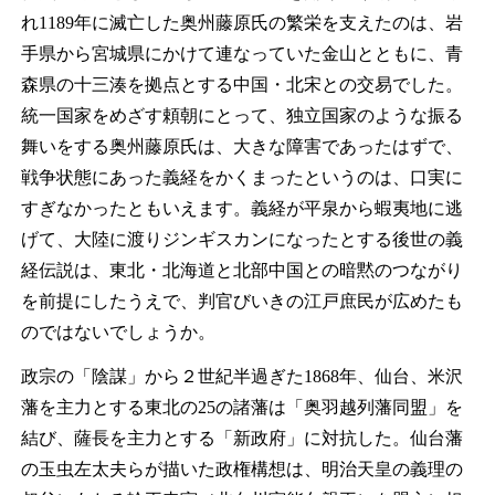
れ1189年に滅亡した奥州藤原氏の繁栄を支えたのは、岩
手県から宮城県にかけて連なっていた金山とともに、青
森県の十三湊を拠点とする中国・北宋との交易でした。
統一国家をめざす頼朝にとって、独立国家のような振る
舞いをする奥州藤原氏は、大きな障害であったはずで、
戦争状態にあった義経をかくまったというのは、口実に
すぎなかったともいえます。義経が平泉から蝦夷地に逃
げて、大陸に渡りジンギスカンになったとする後世の義
経伝説は、東北・北海道と北部中国との暗黙のつながり
を前提にしたうえで、判官びいきの江戸庶民が広めたも
のではないでしょうか。
政宗の「陰謀」から２世紀半過ぎた1868年、仙台、米沢
藩を主力とする東北の25の諸藩は「奥羽越列藩同盟」を
結び、薩長を主力とする「新政府」に対抗した。仙台藩
の玉虫左太夫らが描いた政権構想は、明治天皇の義理の