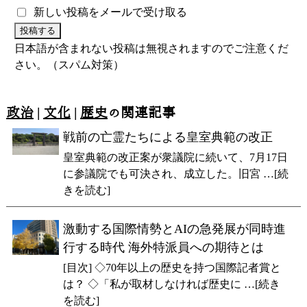
新しい投稿をメールで受け取る
日本語が含まれない投稿は無視されますのでご注意くだ
さい。（スパム対策）
政治
|
文化
|
歴史
の関連記事
戦前の亡霊たちによる皇室典範の改正
皇室典範の改正案が衆議院に続いて、7月17日
に参議院でも可決され、成立した。旧宮 …[続
きを読む]
激動する国際情勢とAIの急発展が同時進
行する時代 海外特派員への期待とは
[目次] ◇70年以上の歴史を持つ国際記者賞と
は？ ◇「私が取材しなければ歴史に …[続き
を読む]