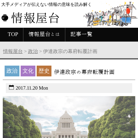
大手メディアが伝えない情報の意味を読み解く
情報屋台
TOP
情報屋台とは
記事一覧
情報屋台
>
政治
>
伊達政宗の幕府転覆計画
政治
文化
歴史
伊達政宗の幕府転覆計画
2017.11.20 Mon