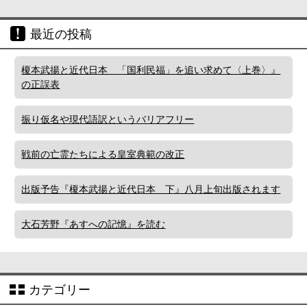
最近の投稿
榎本武揚と近代日本 「国利民福」を追い求めて〈上巻〉』
の正誤表
振り仮名や現代語訳というバリアフリー
戦前の亡霊たちによる皇室典範の改正
出版予告『榎本武揚と近代日本 下』八月上旬出版されます
大石芳野『あすへの記憶』を読む
カテゴリー