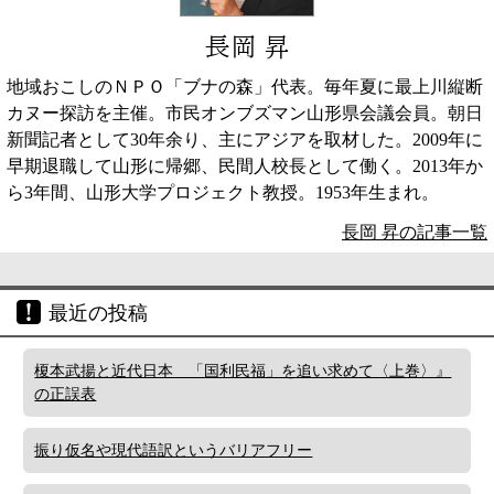
長岡 昇
地域おこしのＮＰＯ「ブナの森」代表。毎年夏に最上川縦断
カヌー探訪を主催。市民オンブズマン山形県会議会員。朝日
新聞記者として30年余り、主にアジアを取材した。2009年に
早期退職して山形に帰郷、民間人校長として働く。2013年か
ら3年間、山形大学プロジェクト教授。1953年生まれ。
長岡 昇の記事一覧
最近の投稿
榎本武揚と近代日本 「国利民福」を追い求めて〈上巻〉』
の正誤表
振り仮名や現代語訳というバリアフリー