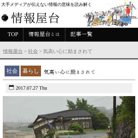
大手メディアが伝えない情報の意味を読み解く
情報屋台
TOP
情報屋台とは
記事一覧
情報屋台
>
社会
>
気高い心に励まされて
社会
暮らし
気高い心に励まされて
2017.07.27 Thu