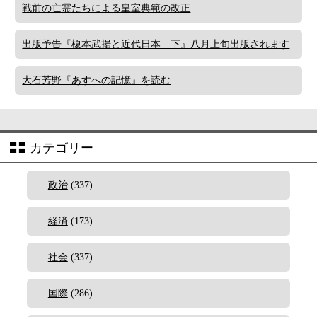
戦前の亡霊たちによる皇室典範の改正
出版予告『榎本武揚と近代日本 下』八月上旬出版されます
大石芳野『あすへの記憶』を読む
カテゴリー
政治
(337)
経済
(173)
社会
(337)
国際
(286)