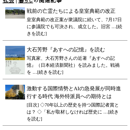
社会
|
暮らし
の関連記事
戦前の亡霊たちによる皇室典範の改正
皇室典範の改正案が衆議院に続いて、7月17日
に参議院でも可決され、成立した。旧宮 …[続
きを読む]
大石芳野『あすへの記憶』を読む
写真家、大石芳野さんの近著『あすへの記
憶』（日本経済新聞社）を読みました。戦禍
を …[続きを読む]
激動する国際情勢とAIの急発展が同時進
行する時代 海外特派員への期待とは
[目次] ◇70年以上の歴史を持つ国際記者賞と
は？ ◇「私が取材しなければ歴史に …[続き
を読む]