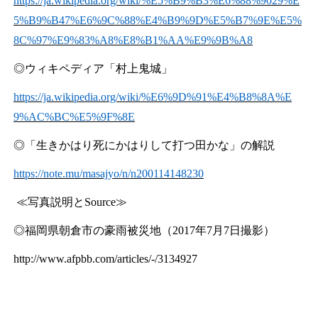
https://ja.wikipedia.org/wiki/%E5%B9%B3%E6%88%9029%E
5%B9%B47%E6%9C%88%E4%B9%9D%E5%B7%9E%E5%
8C%97%E9%83%A8%E8%B1%AA%E9%9B%A8
◎ウィキペディア「村上鬼城」
https://ja.wikipedia.org/wiki/%E6%9D%91%E4%B8%8A%E
9%AC%BC%E5%9F%8E
◎「生きかはり死にかはりして打つ田かな」の解説
https://note.mu/masajyo/n/n200114148230
≪写真説明と
Source
≫
◎福岡県朝倉市の豪雨被災地（
2017
年
7
月
7
日撮影）
http://www.afpbb.com/articles/-/3134927