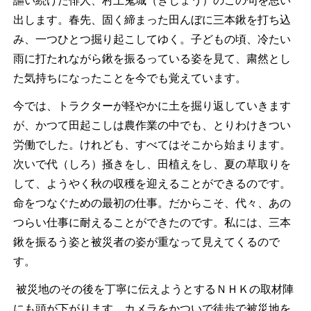
謳い続けた俳人、村上鬼城（きじょう）のこの句を思い
出します。春先、固く締まった田んぼに三本鍬を打ち込
み、一つひとつ掘り起こしてゆく。子どもの頃、冷たい
雨に打たれながら鍬を振るっている姿を見て、粛然とし
た気持ちになったことを今でも覚えています。
今では、トラクターが軽やかに土を掘り返していきます
が、かつて田起こしは農作業の中でも、とりわけきつい
労働でした。けれども、すべてはそこから始まります。
次いで代（しろ）掻きをし、田植えをし、夏の草取りを
して、ようやく秋の収穫を迎えることができるのです。
命をつなぐための最初の仕事。だからこそ、代々、あの
つらい仕事に耐えることができたのです。私には、三本
鍬を振るう姿と被災者の姿が重なって見えてくるので
す。
被災地のその後を丁寧に伝えようとするＮＨＫの取材陣
にも頭が下がります。カメラをかついで徒歩で被災地を