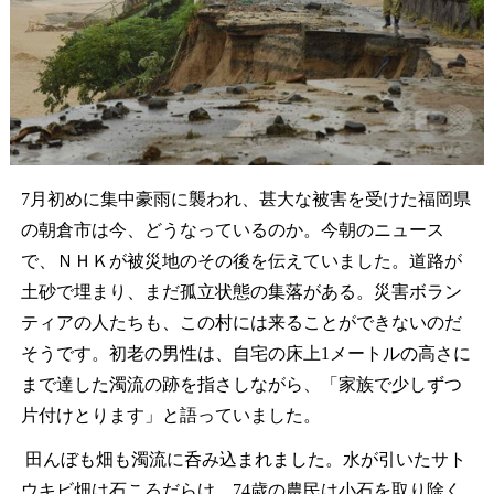
7
月初めに集中豪雨に襲われ、甚大な被害を受けた福岡県
の朝倉市は今、どうなっているのか。今朝のニュース
で、ＮＨＫが被災地のその後を伝えていました。道路が
土砂で埋まり、まだ孤立状態の集落がある。災害ボラン
ティアの人たちも、この村には来ることができないのだ
そうです。初老の男性は、自宅の床上
1
メートルの高さに
まで達した濁流の跡を指さしながら、「家族で少しずつ
片付けとります」と語っていました。
田んぼも畑も濁流に呑み込まれました。水が引いたサト
ウキビ畑は石ころだらけ。
74
歳の農民は小石を取り除く