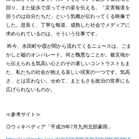
回り、また徒歩で戻ってその姿を伝える。「災害報道を
担うのは自分たちだ」という気概が伝わってくる映像で
した。息長く、丁寧な報道。成熟した社会でメディアに
求められているのは、そういう仕事です。
昨今、永田町や霞が関から流れてくるニュースは、ごま
かしと嘘のオンパレード。何と醜悪なことか。被災地か
ら伝えられる気高い心とのその著しいコントラストもま
た、私たちの社会が抱える哀しい現実の一つです。気高
さ、とは言わない。せめて、まともさを政治の世界にも
広げられないものか。
≪参考サイト≫
◎ウィキペディア「平成
29
年
7
月九州北部豪雨」