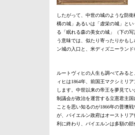
したがって、中世の城のような防衛
構の城」あるいは「虚栄の城」とい
る「眠れる森の美女の城」（下の写
う意味では、似たり寄ったりかもし
ン城の入口と、米ディズニーランド©Crs
ルートヴィヒの人生も調べてみると
ィヒは1864年、前国王マクシミリアン
します。中世以来の帝王を夢見ていた
制議会が政治を運営する立憲君主国
ことを思い知るのが1866年の普墺
が、バイエルン政府はオーストリア
利に終わり、バイエルンは多額の賠