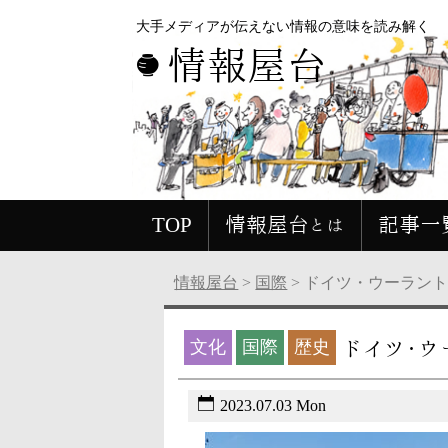
大手メディアが伝えない情報の意味を読み解く
情報屋台
TOP
情報屋台とは
記事一
情報屋台
>
国際
>
ドイツ・ウーラン
ドイツ・
文化
国際
歴史
2023.07.03 Mon