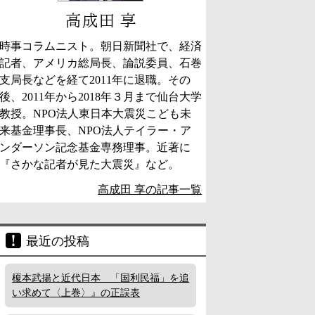
高成田 享
時事コラムニスト。朝日新聞社で、経済
記者、アメリカ総局長、論説委員、石巻
支局長などを経て2011年に退職。その
後、2011年から2018年３月まで仙台大学
教授。NPO法人東日本大震災こども未
来基金理事長、NPO法人テイラー・ア
ンダーソン記念基金専務理事。近著に
『さかな記者が見た大震災』など。
高成田 享の記事一覧
最近の投稿
榎本武揚と近代日本 「国利民福」を追
い求めて〈上巻〉』の正誤表