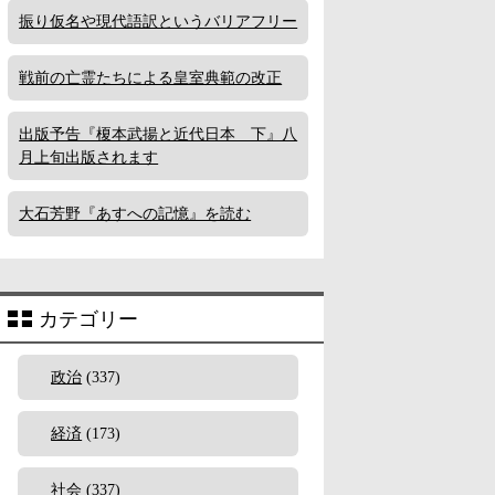
振り仮名や現代語訳というバリアフリー
戦前の亡霊たちによる皇室典範の改正
出版予告『榎本武揚と近代日本 下』八
月上旬出版されます
大石芳野『あすへの記憶』を読む
カテゴリー
政治
(337)
経済
(173)
社会
(337)