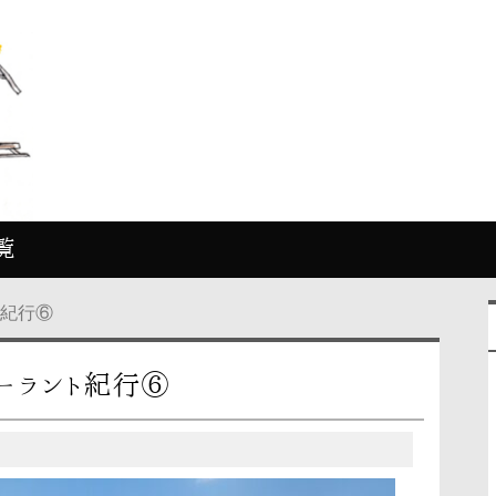
覧
ト紀行⑥
ウーラント紀行⑥