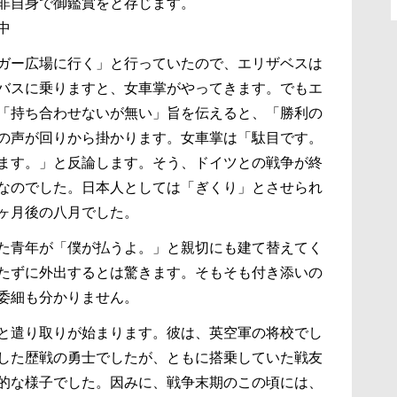
非自身で御鑑賞をと存じます。
中
ガー広場に行く」と行っていたので、エリザベスは
バスに乗りますと、女車掌がやってきます。でもエ
「持ち合わせないが無い」旨を伝えると、「勝利の
の声が回りから掛かります。女車掌は「駄目です。
ます。」と反論します。そう、ドイツとの戦争が終
なのでした。日本人としては「ぎくり」とさせられ
ヶ月後の八月でした。
た青年が「僕が払うよ。」と親切にも建て替えてく
たずに外出するとは驚きます。そもそも付き添いの
委細も分かりません。
と遣り取りが始まります。彼は、英空軍の将校でし
した歴戦の勇士でしたが、ともに搭乗していた戦友
的な様子でした。因みに、戦争末期のこの頃には、