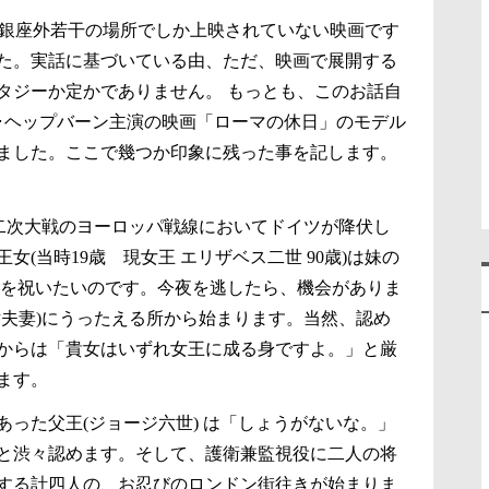
6)、銀座外若干の場所でしか上映されていない映画です
た。実話に基づいている由、ただ、映画で展開する
タジーか定かでありません。 もっとも、このお話自
･ヘップバーン主演の映画「ローマの休日」のモデル
ました。ここで幾つか印象に残った事を記します。
日、第二次大戦のヨーロッパ戦線においてドイツが降伏し
(当時19歳 現女王 エリザベス二世 90歳)は妹の
利を祝いたいのです。今夜を逃したら、機会がありま
世夫妻)にうったえる所から始まります。当然、認め
からは「貴女はいずれ女王に成る身ですよ。」と厳
ます。
った父王(ジョージ六世) は「しょうがないな。」
と渋々認めます。そして、護衛兼監視役に二人の将
する計四人の、お忍びのロンドン街往きが始まりま