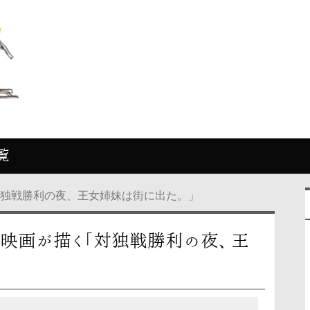
覧
対独戦勝利の夜、王女姉妹は街に出た。」
映画が描く「対独戦勝利の夜、王