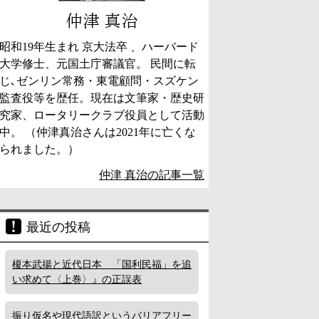
仲津 真治
昭和19年生まれ 京大法卒 、ハーバード
大学修士、元国土庁審議官。 民間に転
じ､ゼンリン常務・東電顧問・スズケン
監査役等を歴任。現在は文筆家・歴史研
究家、ロータリークラブ役員として活動
中。 （仲津真治さんは2021年に亡くな
られました。）
仲津 真治の記事一覧
最近の投稿
榎本武揚と近代日本 「国利民福」を追
い求めて〈上巻〉』の正誤表
振り仮名や現代語訳というバリアフリー