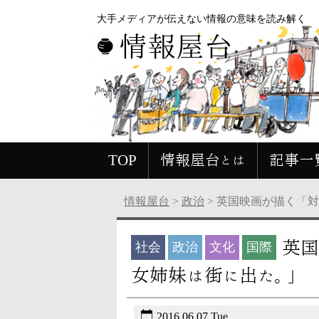
大手メディアが伝えない情報の意味を読み解く
情報屋台
TOP
情報屋台とは
記事一
情報屋台
>
政治
>
英国映画が描く「
英国
社会
政治
文化
国際
女姉妹は街に出た。」
2016.06.07 Tue