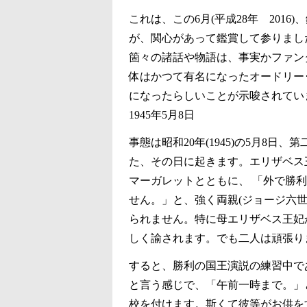
これは、この6月(平成28年 201
が、関心があって鑑賞して参りまし
箇々の諸話や物語は、事実かファン
体はかつて有名になったオードリー
になったらしいことが示唆されてい
1945年5月8日
事態は昭和20年(1945)の5月8
た、その日に起きます。エリザベス王女
マーガレットとともに、 「外で勝
せん。」と、強く両親(ジョージ六
られません。特に母エリザベス王妃
しく諭されます。でも二人は頑張り
すると、勝利の国王演説の練習中であ
と言う感じで、「午前一時まで。」
校を付けます。斯くて彼等がお供を