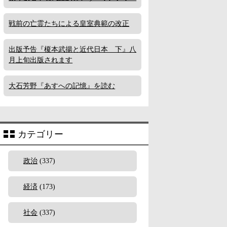
戦前の亡霊たちによる皇室典範の改正
出版予告『榎本武揚と近代日本 下』八
月上旬出版されます
大石芳野『あすへの記憶』を読む
カテゴリー
政治
(337)
経済
(173)
社会
(337)