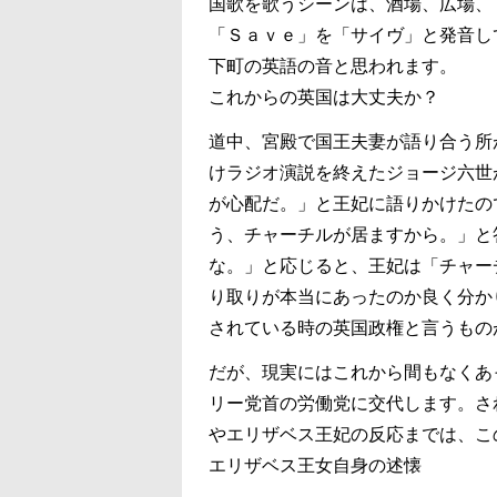
国歌を歌うシーンは、酒場、広場、
「Ｓａｖｅ」を「サイヴ」と発音し
下町の英語の音と思われます。
これからの英国は大丈夫か？
道中、宮殿で国王夫妻が語り合う所
けラジオ演説を終えたジョージ六世
が心配だ。」と王妃に語りかけたの
う、チャーチルが居ますから。」と
な。」と応じると、王妃は「チャー
り取りが本当にあったのか良く分か
されている時の英国政権と言うもの
だが、現実にはこれから間もなくあ
リー党首の労働党に交代します。さ
やエリザベス王妃の反応までは、こ
エリザベス王女自身の述懐