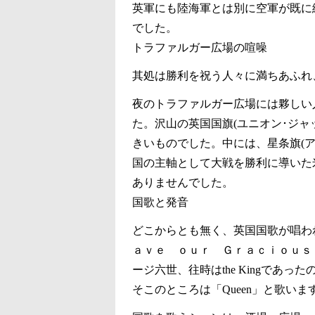
英軍にも陸海軍とは別に空軍が既に
でした。
トラファルガー広場の喧噪
其処は勝利を祝う人々に満ちあふれ、
夜のトラファルガー広場には夥しい
た。沢山の英国国旗(ユニオン･ジャ
きいものでした。中には、星条旗(
国の主軸として大戦を勝利に導いた
ありませんでした。
国歌と発音
どこからとも無く、英国国歌が唱わ
ａｖｅ ｏｕｒ Ｇｒａｃｉｏｕｓ
ージ六世、往時はthe Kingであ
そこのところは「Queen」と歌いま