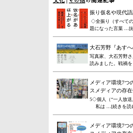
文化
|
その他
の関連記事
振り仮名や現代語
◇全振り（すべての
題になった言葉 …[
大石芳野『あすへ
写真家、大石芳野さ
読みました。戦禍を 
メディア環境7つ
スメディアの存在
5◇個人（“一人放送
私は …[続きを読
メディア環境7つ