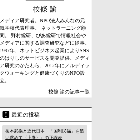
校條 諭
メディア研究者。NPO法人みんなの元
気学校代表理事。 ネットラーニング顧
問。 野村総研、ぴあ総研で情報社会や
メディアに関する調査研究などに従事。
1997年、ネットビジネス起業によりSNS
のはりしのサービスを開発提供。メディ
ア研究のかたわら、2012年にノルディッ
クウォーキングと健康づくりのNPO設
立。
校條 諭の記事一覧
最近の投稿
榎本武揚と近代日本 「国利民福」を追
い求めて〈上巻〉』の正誤表