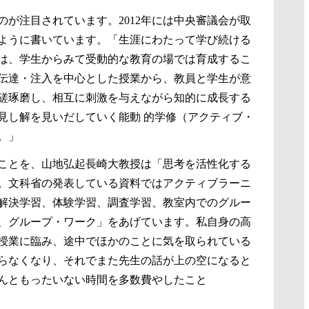
が注目されています。2012年には中央審議会が取
ように書いています。「生涯にわたって学び続ける
は、学生からみて受動的な教育の場では育成するこ
伝達・注入を中心とした授業から、教員と学生が意
磋琢磨し、相互に刺激を与えながら知的に成長する
見し解を見いだしていく能動 的学修（アクティブ・
。」
ことを、山地弘起長崎大教授は「思考を活性化する
。文科省の発表している資料ではアクティブラーニ
解決学習、体験学習、調査学習、教室内でのグルー
、グループ・ワーク」をあげています。私自身の高
授業に臨み、途中でほかのことに気を取られている
らなくなり、それでまた先生の話が上の空になると
んともったいない時間を多数費やしたこと