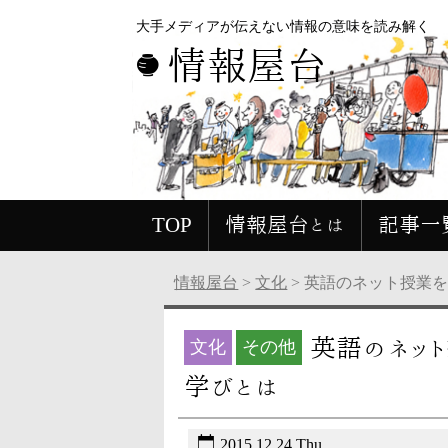
大手メディアが伝えない情報の意味を読み解く
情報屋台
TOP
情報屋台とは
記事一
情報屋台
>
文化
>
英語のネット授業
英語のネッ
文化
その他
学びとは
2015.12.24 Thu