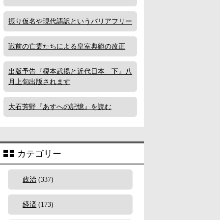
振り仮名や現代語訳というバリアフリー
戦前の亡霊たちによる皇室典範の改正
出版予告『榎本武揚と近代日本 下』八
月上旬出版されます
大石芳野『あすへの記憶』を読む
カテゴリー
政治
(337)
経済
(173)