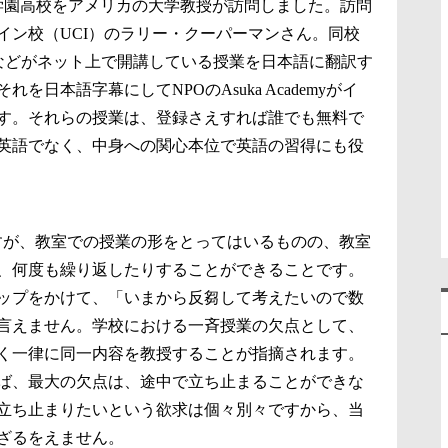
広尾学園高校をアメリカの大学教授が訪問しました。訪問
イン校（UCI）のラリー・クーパーマンさん。同校
Tなどがネット上で開講している授業を日本語に翻訳す
日本語字幕にしてNPOのAsuka Academyがイ
す。それらの授業は、登録さえすれば誰でも無料で
英語でなく、中身への関心本位で英語の習得にも役
ですが、教室での授業の形をとってはいるものの、教室
、何度も繰り返したりすることができることです。
ップをかけて、「いまから反芻して考えたいので数
言えません。学校における一斉授業の欠点として、
く一律に同一内容を教授することが指摘されます。
ば、最大の欠点は、途中で立ち止まることができな
立ち止まりたいという欲求は個々別々ですから、当
ざるをえません。