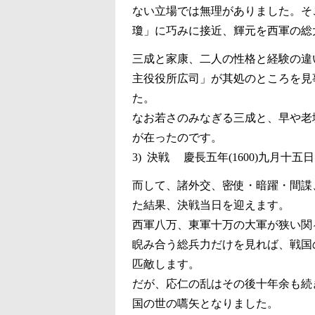
ない立場では無理がありました。そ
瓊」に巧みに接近、輝元を西軍の総
三成と家康、二人の性格と経験の違
主役役所広司」が其処のところを見
た。
なお若さのみなぎる三成と、早や老
が在ったのです。
3) 決戦 慶長五年(1600)九月十
而して、諸外交、密使・暗躍・間諜
た結果、決戦当日を迎えます。
西軍八万、東軍十万の大軍が狭い関
睨み合う総兵力だけを見れば、戦国
匹敵します。
だが、応仁の乱はその後十年余も続
国の世の嚆矢となりました。