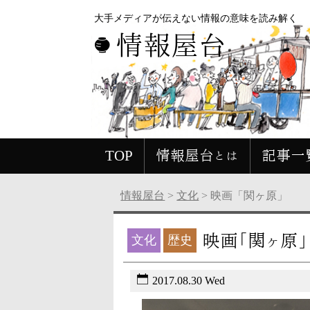
大手メディアが伝えない情報の意味を読み解く
情報屋台
TOP
情報屋台とは
記事一
情報屋台
>
文化
>
映画「関
映画「
文化
歴史
2017.08.30 Wed