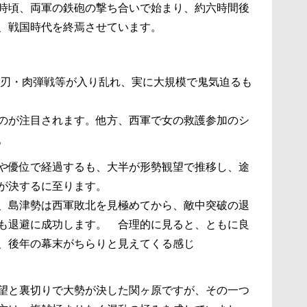
時頃、両軍の鉄砲の撃ち合いで始まり、約六時間後
、戦国時代を終焉させています。
白刃・肉弾戦等が入り乱れ、実に大規模で鬼気迫るも
のが注目されます。他方、西軍で女の救護参加のシ
。
や優位で経過するも、大半が形勢観望で推移し、途
が決するに至ります。
、島津勢は西軍敗北を見極めてから、敵中突破の退
も退避に成功します。 合理的に見ると、ともに良
、後年の幕末がちらりと見えてくる感じ
望と裏切りで大勢が決した関ヶ原ですが、その一つ