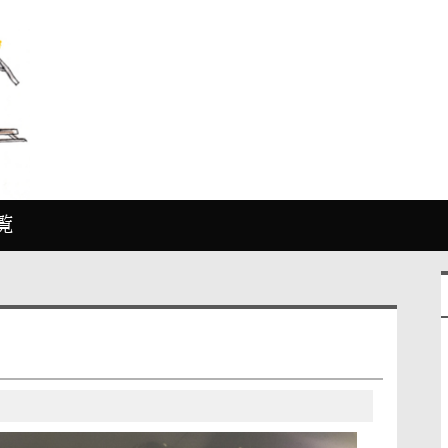
覧
ヶ原」
関ヶ原」