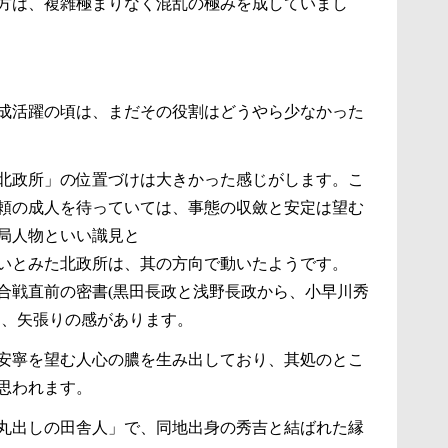
方は、複雑極まりなく混乱の極みを成していまし
成活躍の頃は、まだその役割はどうやら少なかった
北政所」の位置づけは大きかった感じがします。こ
頼の成人を待っていては、事態の収斂と安定は望む
局人物といい識見と
いとみた北政所は、其の方向で動いたようです。
合戦直前の密書(黒田長政と浅野長政から、小早川秀
由、矢張りの感があります。
安寧を望む人心の膿を生み出しており、其処のとこ
思われます。
丸出しの田舎人」で、同地出身の秀吉と結ばれた縁