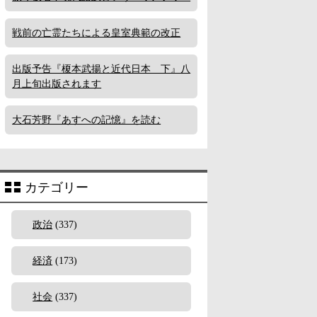
戦前の亡霊たちによる皇室典範の改正
出版予告『榎本武揚と近代日本 下』八
月上旬出版されます
大石芳野『あすへの記憶』を読む
カテゴリー
政治
(337)
経済
(173)
社会
(337)