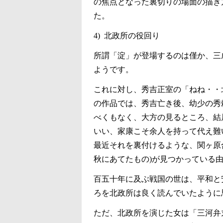
の焦点となった裏切りの場面の描き
た。
4) 北政所の役回り
所謂「淀」が登場するのは僅か、三
ようです。
これに対し、秀吉正室の「ねね・・
の作品では、秀吉亡き後、幼少の秀
べくもなく、大方の見るところ、結
いい、家康こそ余人を持って代え難
最近それを裏付けるような、関ヶ原
秋にあてたもの)が見つかっている
百五十年に及ぶ戦国の世は、平和と
ろを北政所は良く読んでいたように
ただ、北政所を演じた女は「三河弁