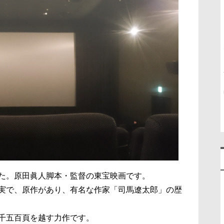
た。原田眞人脚本・監督の東宝映画です。
実で、原作があり、有名な作家「司馬遼太郎」の歴
千五百頁を越す力作です。