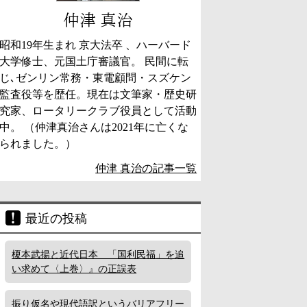
仲津 真治
昭和19年生まれ 京大法卒 、ハーバード
大学修士、元国土庁審議官。 民間に転
じ､ゼンリン常務・東電顧問・スズケン
監査役等を歴任。現在は文筆家・歴史研
究家、ロータリークラブ役員として活動
中。 （仲津真治さんは2021年に亡くな
られました。）
仲津 真治の記事一覧
最近の投稿
榎本武揚と近代日本 「国利民福」を追
い求めて〈上巻〉』の正誤表
振り仮名や現代語訳というバリアフリー