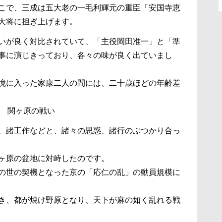
こで、三成は五大老の一毛利輝元の重臣「安国寺恵
大将に担ぎ上げます。
いが良く対比されていて、「主役岡田准一」と「準
事に演じきっており、各々の味が良く出ていまし
境に入った家康二人の間には、二十歳ほどの年齢差
五日 関ヶ原の戦い
、諸工作などと、諸々の思惑、諸行のぶつかり合っ
ヶ原の盆地に対峙したのです。
の世の契機となった京の「応仁の乱」の動員規模に
き、都が焼け野原となり、天下が麻の如く乱れる戦