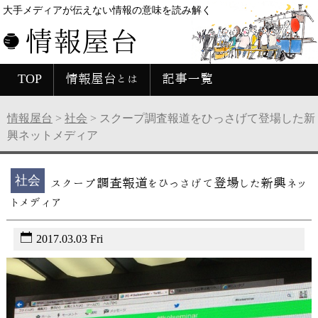
大手メディアが伝えない情報の意味を読み解く
情報屋台
TOP
情報屋台とは
記事一覧
情報屋台
>
社会
>
スクープ調査報道をひっさげて登場した新
興ネットメディア
社会
スクープ調査報道をひっさげて登場した新興ネッ
トメディア
2017.03.03 Fri