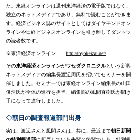
た。東経オンラインは週刊東洋経済の電子版ではなく、
独立のネットメディアであり、無料で読むことができま
す。経済ビジネス誌のサイトとしてはダイヤモンドオン
ラインや日経ビジネスオンラインを引き離してダントツ
の読者数です。
※東洋経済オンライン
http://toyokeizai.net/
その
東洋経済オンライン
が
ワセダクロニクル
という新興
ネットメディアの編集長渡辺周氏を招いてセミナーを開
催しました。セミナーでは東経オンライン編集長の山田
俊浩氏が全体の進行を担当、編集部の風間直樹氏が聞き
手になって進行しました。
◇朝日の調査報道部門出身
実は、渡辺さんと風間さんは、共に、最近まで
朝日新聞
の特別報道部
に所属していた先輩と後輩でした。特別報