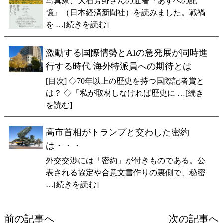
写真家、大石芳野さんの近著『あすへの記
憶』（日本経済新聞社）を読みました。戦禍
を …[続きを読む]
激動する国際情勢とAIの急発展が同時進
行する時代 海外特派員への期待とは
[目次] ◇70年以上の歴史を持つ国際記者賞と
は？ ◇「私が取材しなければ歴史に …[続き
を読む]
高市首相がトランプと交わした密約
は・・・
外交交渉には「密約」が付きものである。公
表される協定や合意文書作りの裏側で、秘密
…[続きを読む]
前の記事へ
次の記事へ