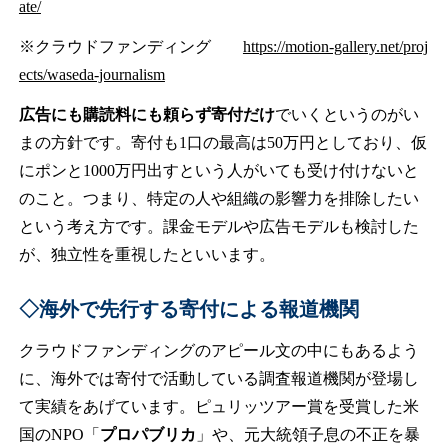
ate/
※クラウドファンディング
https://motion-gallery.net/proj
ects/waseda-journalism
広告にも購読料にも頼らず寄付だけ
でいくというのがい
まの方針です。寄付も1口の最高は50万円としており、仮
にポンと1000万円出すという人がいても受け付けないと
のこと。つまり、特定の人や組織の影響力を排除したい
という考え方です。課金モデルや広告モデルも検討した
が、独立性を重視したといいます。
◇海外で先行する寄付による報道機関
クラウドファンディングのアピール文の中にもあるよう
に、海外では寄付で活動している調査報道機関が登場し
て実績をあげています。ピュリッツアー賞を受賞した米
国のNPO「
プロパブリカ
」や、元大統領子息の不正を暴