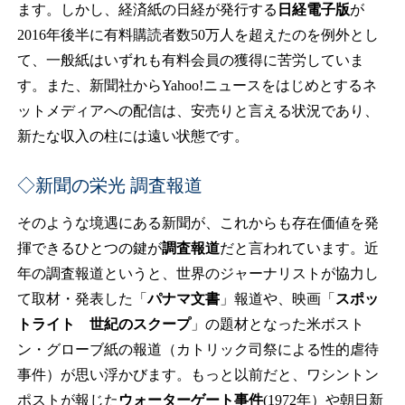
ます。しかし、経済紙の日経が発行する
日経電子版
が
2016年後半に有料購読者数50万人を超えたのを例外とし
て、一般紙はいずれも有料会員の獲得に苦労していま
す。また、新聞社からYahoo!ニュースをはじめとするネ
ットメディアへの配信は、安売りと言える状況であり、
新たな収入の柱には遠い状態です。
◇新聞の栄光 調査報道
そのような境遇にある新聞が、これからも存在価値を発
揮できるひとつの鍵が
調査報道
だと言われています。近
年の調査報道というと、世界のジャーナリストが協力し
て取材・発表した「
パナマ文書
」報道や、映画「
スポッ
トライト 世紀のスクープ
」の題材となった米ボスト
ン・グローブ紙の報道（カトリック司祭による性的虐待
事件）が思い浮かびます。もっと以前だと、ワシントン
ポストが報じた
ウォーターゲート事件
(1972年）や朝日新