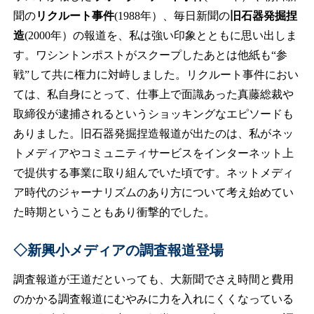
聞の
リクルート事件
(1988年）、毎日新聞の
旧石器発掘捏
造
(2000年）の報道を、私は強い印象とともに思い出しま
す。ワシントンポストがスクープしたあとは他紙も“参
戦”して共に権力に対峙しました。リクルート事件におい
ては、私自身にとって、仕事上で面識あった真藤総裁や
取締役が逮捕されるというショッキングなエピソードも
ありました。旧石器発掘捏造報道が出たのは、私がネッ
トメディアやコミュニティサービスをインターネット上
で提供する事業に取り組んでいた頃です。ネットメディ
ア時代のジャーナリズムのあり方について考え始めてい
た時期ということもあり衝撃的でした。
◇新興小メディアの調査報道登場
調査報道が王道だといっても、大新聞でさえ時間と費用
のかかる調査報道にむやみに力を入れにくくなっている