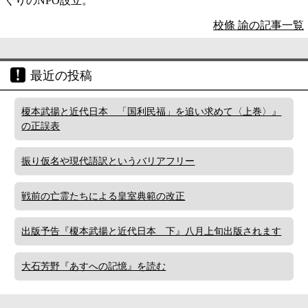
くりのNPO設立。
校條 諭の記事一覧
最近の投稿
榎本武揚と近代日本 「国利民福」を追い求めて〈上巻〉』
の正誤表
振り仮名や現代語訳というバリアフリー
戦前の亡霊たちによる皇室典範の改正
出版予告『榎本武揚と近代日本 下』八月上旬出版されます
大石芳野『あすへの記憶』を読む