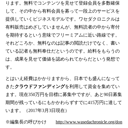
ります。無料でコンテンツを見せて登録会員を多数確保
して、その中から有料会員を募って一段上のサービスを
提供していくビジネスモデルです。ワセダクロニクルは
有料販売はめざしていませんが、無料読者の中から寄付
を期待するという意味でフリーミアムに近い路線です。
それどころか、無料なのは記事の閲読だけでなく、書い
ている記者も無料奉仕だというのです。給料をもらうの
は、成果を見せて価値を認められてからだという発想で
す。
とはいえ経費はかかりますから、日本でも盛んになって
きた
クラウドファンディング
を利用して資金を集めてい
ます。現在350万円を目標に募集中ですが、あと90日募集
期間が残っているにもかかわらずすでに415万円に達して
います。（2017年3月3日現在）
※編集長の呼びかけ
http://www.wasedachronicle.org/don