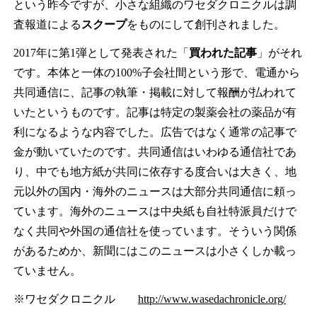
という昨今ですが、小さな組織のワセダクロニクルは調
査報道による
スクープ
をものにして創刊されました。
2017年に第1弾として発表された「
買われた記事
」がそれ
です。本体と一体の100%子会社間という形で、電通から
共同通信に、記事の執筆・掲載に対して報酬が払われて
いたというものです。記事は特定の製薬会社の薬品が有
利になるような内容でした。広告ではなく通常の記事で
金が動いていたのです。共同通信はいわゆる通信社であ
り、中でも地方紙が共同に依存する度合いは大きく、地
元以外の国内・海外のニュースは大部分共同通信に頼っ
ています。海外のニュースは中央紙も自社特派員だけで
なく共同や外国の通信社を使っています。そういう関係
があるためか、新聞にはこのニュースは小さくしか載っ
ていません。
※ワセダクロニクル
http://www.wasedachronicle.org/