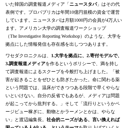
いた韓国の調査報道メディア「
ニュースタパ
」はその代
表例です。プロパブリカは年間10億円規模の資金で運営
しています。ニュースタパは月額1000円の会員が4万人い
ます。アメリカン大学の調査報道ワークショップ
（The Investigative Reporting Workshop）のような、大学を
拠点にした情報発信も存在感を出しつつあります。
ワセダクロニクルは、
1.大学を拠点に、2.寄付モデルで、
3.調査報道メディア
を作るというポリシーで、満を持し
て調査報道によるスクープを今般打ち上げました。「被
害が起きることをぜひとも防ぎたかった。命に関わる薬
という問題では、温床ができつつある段階で早くやらな
いといけない。自分の反省でもあるが、メディアは問題
が起こってから批判する。」そして「流行りというかペ
ージビュー稼ぎに、動物とかラーメンとかは、やらな
い」と渡辺編集長。
社会的ニーズがある、言い換えれば
困っている人がいる、というテーマ
を取り上げていくと