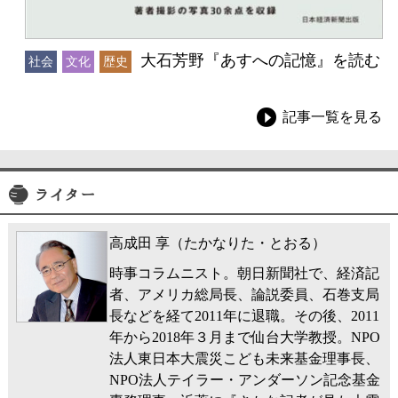
大石芳野『あすへの記憶』を読む
社会
文化
歴史
記事一覧を見る
ライター
高成田 享（たかなりた・とおる）
時事コラムニスト。朝日新聞社で、経済記
者、アメリカ総局長、論説委員、石巻支局
長などを経て2011年に退職。その後、2011
年から2018年３月まで仙台大学教授。NPO
法人東日本大震災こども未来基金理事長、
NPO法人テイラー・アンダーソン記念基金