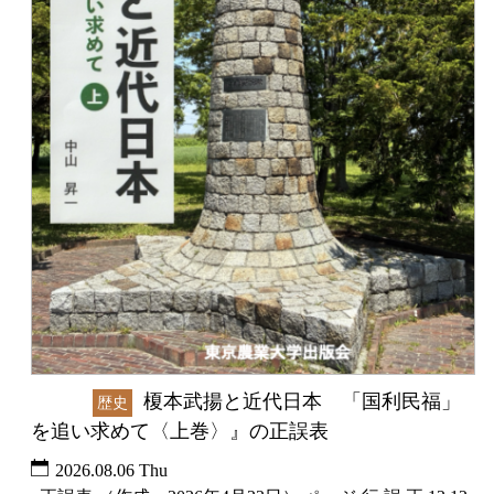
榎本武揚と近代日本 「国利民福」
未分類
歴史
を追い求めて〈上巻〉』の正誤表
2026.08.06 Thu