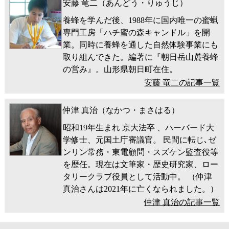
安藤 竜二（あんどう・りゅうじ）
養蜂を学んだ後、1988年に国内唯一の蜜蝋
専門工房「ハチ蜜の森キャンドル」を開
業。同時に養蜂を通した自然体験事業にも
取り組んできた。編著に『朝日岳山麓養蜂
の営み』。山形県朝日町在住。
安藤 竜二の記事一覧
仲津 真治（なかつ・まさはる）
昭和19年生まれ 京大法卒 、ハーバード大
学修士、元国土庁審議官。 民間に転じ､ゼ
ンリン常務・東電顧問・スズケン監査役等
を歴任。現在は文筆家・歴史研究家、ロー
タリークラブ役員として活動中。 （仲津
真治さんは2021年に亡くなられました。）
仲津 真治の記事一覧