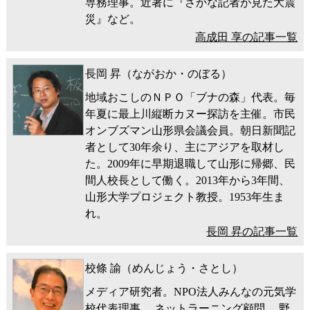
専務理事。近著に『さかな記者が見た大震
災』など。
高成田 享の記事一覧
長岡 昇（ながおか・のぼる）
地域おこしのＮＰＯ「ブナの森」代表。毎
年夏に最上川縦断カヌー探訪を主催。市民
オンブズマン山形県会議会員。朝日新聞記
者として30年余り、主にアジアを取材し
た。2009年に早期退職して山形に帰郷、民
間人校長として働く。2013年から3年間、
山形大学プロジェクト教授。1953年生ま
れ。
長岡 昇の記事一覧
校條 諭（めんじょう・さとし）
メディア研究者。NPO法人みんなの元気学
校代表理事。 ネットラーニング顧問。 野