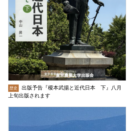
出版予告『榎本武揚と近代日本 下』八月
歴史
上旬出版されます