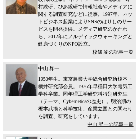
村総研、ぴあ総研で情報社会やメディアに
関する調査研究などに従事。1997年、ネッ
トビジネス起業によりSNSのはりしのサー
ビスを開発提供。メディア研究のかたわ
ら、2012年にノルディックウォーキングと
健康づくりのNPO設立。
校條 諭の記事一覧
中山 昇一
1953年生。東京農業大学総合研究所榎本・
横井研究部会員。1976年早稲田大学電気工
学科卒業。同年理工学研究科特別研究生
（テーマ、Cyberneticsの歴史）。明治期の
榎本武揚と科学技術、産業立国との関わり
を調査、研究をしています。
中山 昇一の記事一覧