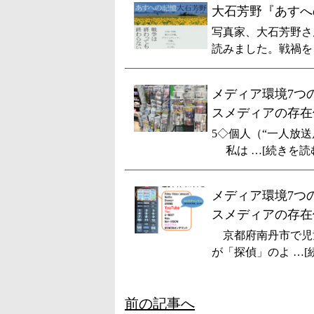
大石芳野『あすへ
写真家、大石芳野さ
読みました。戦禍を 
メディア環境7つ
スメディアの存在
5◇個人（“一人放送
私は …[続きを読
メディア環境7つ
スメディアの存在
京都府南丹市で児童
が「探偵」のよ …[
前の記事へ