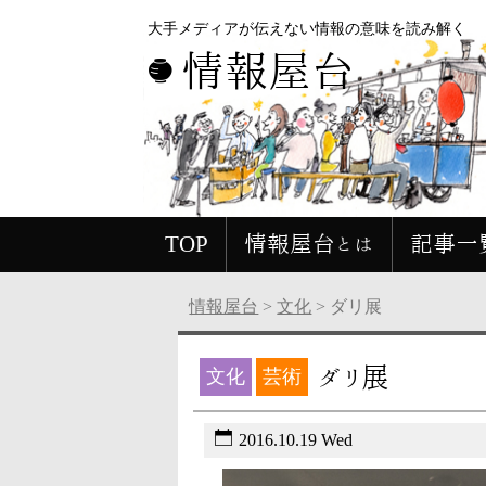
大手メディアが伝えない情報の意味を読み解く
情報屋台
TOP
情報屋台とは
記事一
情報屋台
>
文化
>
ダリ展
ダリ展
文化
芸術
2016.10.19 Wed