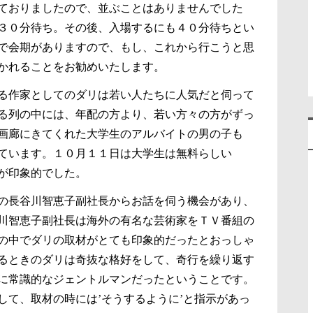
ておりましたので、並ぶことはありませんでした
３０分待ち。その後、入場するにも４０分待ちとい
で会期がありますので、もし、これから行こうと思
かれることをお勧めいたします。
る作家としてのダリは若い人たちに人気だと伺って
る列の中には、年配の方より、若い方々の方がずっ
画廊にきてくれた大学生のアルバイトの男の子も
ています。１０月１１日は大学生は無料らしい
が印象的でした。
の長谷川智恵子副社長からお話を伺う機会があり、
川智恵子副社長は海外の有名な芸術家をＴＶ番組の
の中でダリの取材がとても印象的だったとおっしゃ
るときのダリは奇抜な格好をして、奇行を繰り返す
に常識的なジェントルマンだったということです。
して、取材の時には’そうするように’と指示があっ