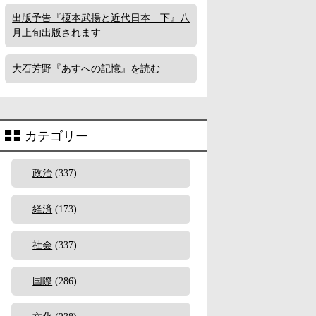
出版予告『榎本武揚と近代日本 下』八
月上旬出版されます
大石芳野『あすへの記憶』を読む
カテゴリー
政治
(337)
経済
(173)
社会
(337)
国際
(286)