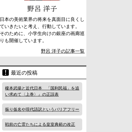
野呂 洋子
日本の美術業界の将来を真面目に良くし
ていきたいと考え、行動しています。
そのために、小学生向けの銀座の画廊巡
りも開催しています。
野呂 洋子の記事一覧
最近の投稿
榎本武揚と近代日本 「国利民福」を追
い求めて〈上巻〉』の正誤表
振り仮名や現代語訳というバリアフリー
戦前の亡霊たちによる皇室典範の改正