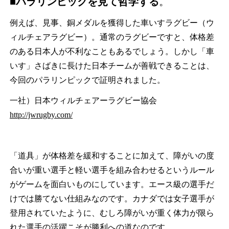
■パラリンピックを見て哲学する
。
例えば、見事、銅メダルを獲得した車いすラグビー（ウ
ィルチェアラグビー）。通常のラグビーですと、体格差
のある日本人が不利なこともあるでしょう。しかし「車
いす」さばきに長けた日本チームが善戦できることは、
今回のパラリンピックで証明されました。
一社）日本ウィルチェアーラグビー協会
http://jwrugby.com/
「道具」が体格差を緩和することに加えて、障がいの度
合いが重い選手と軽い選手を組み合わせるというルール
がゲームを面白いものにしています。エース級の選手だ
けでは勝てない仕組みなのです。カナダでは女子選手が
登用されていたように、むしろ障がいが重く体力が限ら
れた選手の活躍こそが勝利への道なのです。