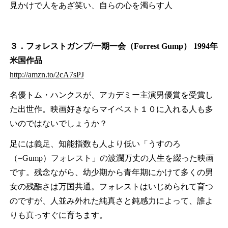
見かけで人をあざ笑い、自らの心を濁らす人
３．フォレストガンプ/一期一会（Forrest Gump） 1994年
米国作品
http://amzn.to/2cA7sPJ
名優トム・ハンクスが、アカデミー主演男優賞を受賞し
た出世作。映画好きならマイベスト１０に入れる人も多
いのではないでしょうか？
足には義足、知能指数も人より低い「うすのろ
（=Gump）フォレスト」の波瀾万丈の人生を綴った映画
です。残念ながら、幼少期から青年期にかけて多くの男
女の残酷さは万国共通。フォレストはいじめられて育つ
のですが、人並み外れた純真さと鈍感力によって、誰よ
りも真っすぐに育ちます。