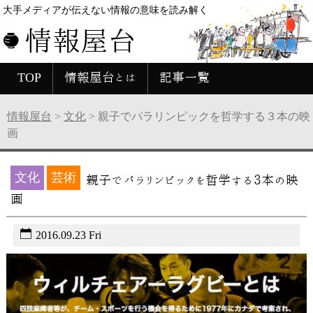
大手メディアが伝えない情報の意味を読み解く
情報屋台
TOP
情報屋台とは
記事一覧
情報屋台
>
文化
>
親子でパラリンピックを哲学する３本の映
画
文化
芸術
親子でパラリンピックを哲学する３本の映
画
2016.09.23 Fri