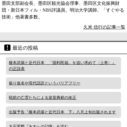
墨田支部副会長、墨田区観光協会理事、墨田区文化振興財
団・新日本フィル・NBS評議員。明治大学講師。「すぐやる
技術」他著書多数。
久米 信行の記事一覧
最近の投稿
榎本武揚と近代日本 「国利民福」を追い求めて〈上巻〉』
の正誤表
振り仮名や現代語訳というバリアフリー
戦前の亡霊たちによる皇室典範の改正
出版予告『榎本武揚と近代日本 下』八月上旬出版されます
大石芳野『あすへの記憶』を読む