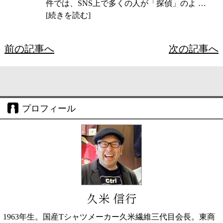
件では、SNS上で多くの人が「探偵」のよ …
[続きを読む]
前の記事へ
次の記事へ
プロフィール
久米 信行
1963年生。国産Tシャツメーカー久米繊維三代目会長。東商