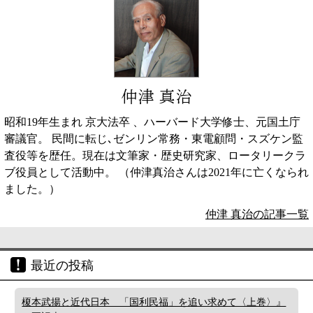
仲津 真治
昭和19年生まれ 京大法卒 、ハーバード大学修士、元国土庁
審議官。 民間に転じ､ゼンリン常務・東電顧問・スズケン監
査役等を歴任。現在は文筆家・歴史研究家、ロータリークラ
ブ役員として活動中。 （仲津真治さんは2021年に亡くなられ
ました。）
仲津 真治の記事一覧
最近の投稿
榎本武揚と近代日本 「国利民福」を追い求めて〈上巻〉』