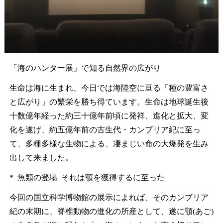
「海のハンター展」で知る自然界の広がり
生命は海に生まれ、今日では海陸空に亘る「種の豊富さ
と広がり」の繁栄を勝ち得ています。生命は地球誕生後
十数億年経った約三十億年前頃に発祥、進化と拡大、変
化を遂げ、約五億年前の古生代・カンブリア紀に至っ
て、多種多様な生物による、凄まじい命の大爆発を生み
出して来ました。
* 魚類の登場 それは顎を獲得するに至った
今回の国立科学博物館の展示によれば、そのカンブリア
紀の末期に、脊椎動物の進化の所産として、遂に顎(あご)