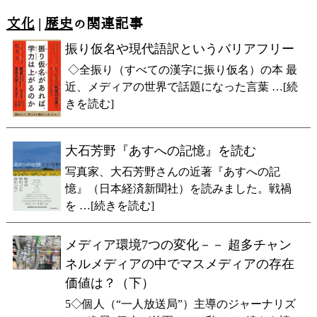
文化
|
歴史
の関連記事
振り仮名や現代語訳というバリアフリー
◇全振り（すべての漢字に振り仮名）の本 最
近、メディアの世界で話題になった言葉 …[続
きを読む]
大石芳野『あすへの記憶』を読む
写真家、大石芳野さんの近著『あすへの記
憶』（日本経済新聞社）を読みました。戦禍
を …[続きを読む]
メディア環境7つの変化－－ 超多チャン
ネルメディアの中でマスメディアの存在
価値は？（下）
5◇個人（“一人放送局”）主導のジャーナリズ