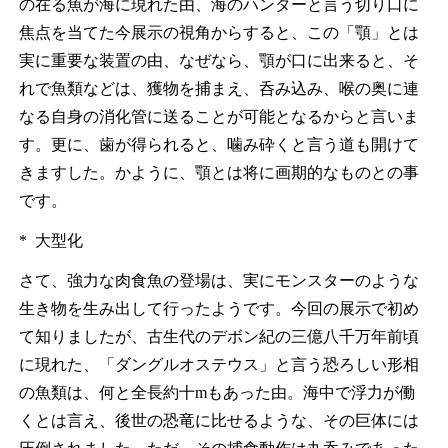
の在る魚が海に現れた由、海のハンターと言う切り口に
焦点を当てた今展示の視角からすると、この「顎」とは
実に重要な装置の由、なぜなら、顎が口に出来ると、そ
れで魚類などは、獲物を捕まえ、呑み込み、喉の奥に連
なる自身の消化管に送ることが可能となるからと言いま
す。更に、歯が得られると、噛み砕くと言う道も開けて
きますした。かように、顎とは将に画期的なものとの事
です。
* 大型化
さて、強力な肉食魚の登場は、実にモンスターのような
生き物を生み出して行ったようです。今回の展示で初め
て知りましたが、古生代のデボン紀の三億八千万年前頃
に現れた、「ダングルオステウス」と言う恐ろしい形相
の魚類は、何と全長約十mもあった由。海中で浮力が働
くとは言え、後世の恐竜に比せるような、その巨体には