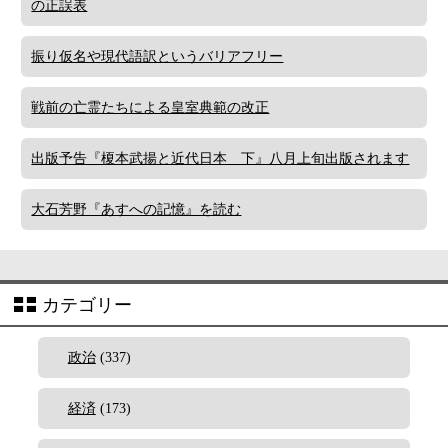
の正誤表
振り仮名や現代語訳というバリアフリー
戦前の亡霊たちによる皇室典範の改正
出版予告『榎本武揚と近代日本 下』八月上旬出版されます
大石芳野『あすへの記憶』を読む
カテゴリー
政治
(337)
経済
(173)