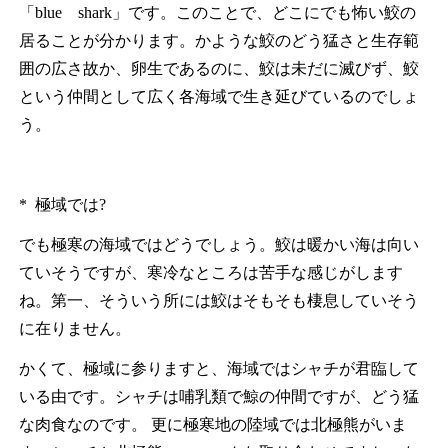
「blue shark」です。このことで、どこにでも怖い鮫の
居ることが分かります。かような鮫のどう猛さと生存範
囲の広さ故か、卵生であるのに、鮫は未だに滅びず、鮫
という仲間として広く各海域で生き延びているのでしょ
う。
* 極域では?
でも極寒の海域ではどうでしょう。鮫は暖かい海は向い
ていそうですが、寒冷なところは苦手な感じがします
ね。第一、そういう所には鮫はそもそも棲息していそう
に在りません。
かくて、極域に参りますと、海域ではシャチが君臨して
いる由です。シャチは哺乳類で鯨の仲間ですが、どう猛
な肉食なのです。 更に極寒地の陸域では北極熊がいま