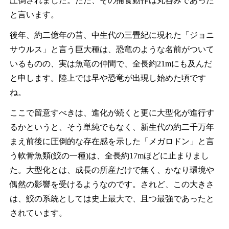
圧倒されました。ただ、その捕食動作は丸呑みであった
と言います。
後年、約二億年の昔、中生代の三畳紀に現れた「ジョニ
サウルス」と言う巨大種は、恐竜のような名前がついて
いるものの、実は魚竜の仲間で、全長約21mにも及んだ
と申します。陸上では早や恐竜が出現し始めた頃です
ね。
ここで留意すべきは、進化が続くと更に大型化が進行す
るかというと、そう単純でもなく、新生代の約二千万年
まえ前後に圧倒的な存在感を示した「メガロドン」と言
う軟骨魚類(鮫の一種)は、全長約17mほどに止まりまし
た。大型化とは、成長の所産だけで無く、かなり環境や
偶然の影響を受けるようなのです。されど、この大きさ
は、鮫の系統としては史上最大で、且つ最強であったと
されています。