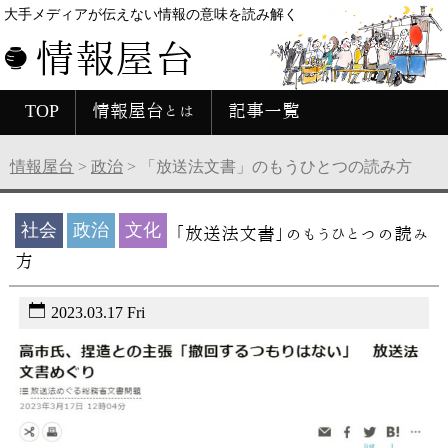
大手メディアが伝えない情報の意味を読み解く
情報屋台
TOP
情報屋台とは
記事一覧
情報屋台
>
政治
>
「放送法文書」のもうひとつの読み方
社会
政治
文化
「放送法文書」のもうひとつの読み
方
2023.03.17 Fri