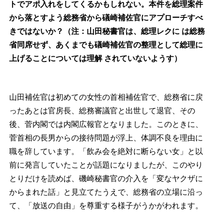
トでアポ入れをしてくるかもしれない。本件を総理案件
から落とすよう総務省から礒崎補佐官にアプローチすべ
きではないか？（注：山田秘書官は、総理レクに
は総務
省同席せず、あくまでも礒崎補佐官の整理として総理に
上げることについては理解
されていないようす）
山田補佐官は初めての女性の首相補佐官で、総務省に戻
ったあとは官房長、総務審議官と出世して退官、その
後、菅内閣では内閣広報官となりました。このときに、
菅首相の長男からの接待問題が浮上、体調不良を理由に
職を辞しています。「飲み会を絶対に断らない女」と以
前に発言していたことが話題になりましたが、このやり
とりだけを読めば、磯崎秘書官の介入を「変なヤクザに
からまれた話」と見立てたうえで、総務省の立場に沿っ
て、「放送の自由」を尊重する様子がうかがわれます。