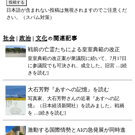
日本語が含まれない投稿は無視されますのでご注意くだ
さい。（スパム対策）
社会
|
政治
|
文化
の関連記事
戦前の亡霊たちによる皇室典範の改正
皇室典範の改正案が衆議院に続いて、7月17日
に参議院でも可決され、成立した。旧宮 …[続
きを読む]
大石芳野『あすへの記憶』を読む
写真家、大石芳野さんの近著『あすへの記
憶』（日本経済新聞社）を読みました。戦禍
を …[続きを読む]
激動する国際情勢とAIの急発展が同時進