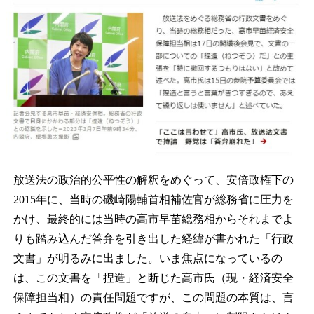
放送法の政治的公平性の解釈をめぐって、安倍政権下の
2015年に、当時の磯崎陽輔首相補佐官が総務省に圧力を
かけ、最終的には当時の高市早苗総務相からそれまでよ
りも踏み込んだ答弁を引き出した経緯が書かれた「行政
文書」が明るみに出ました。いま焦点になっているの
は、この文書を「捏造」と断じた高市氏（現・経済安全
保障担当相）の責任問題ですが、この問題の本質は、言