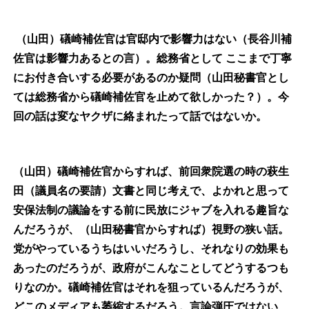
（山田）礒崎補佐官は官邸内で影響力はない（長谷川補
佐官は影響力あるとの言）。総務省として
ここまで丁寧
にお付き合いする必要があるのか疑問（山田秘書官とし
ては総務省から礒崎補佐官を止めて欲しかった？）。今
回の話は変なヤクザに絡まれたって話ではないか。
（山田）礒崎補佐官からすれば、前回衆院選の時の萩生
田（議員名の要請）文書と同じ考えで、よかれと思って
安保法制の議論をする前に民放にジャブを入れる趣旨な
んだろうが、（山田秘書官からすれば）視野の狭い話。
党がやっているうちはいいだろうし、それなりの効果も
あったのだろうが、政府がこんなことしてどうするつも
りなのか。礒崎補佐官はそれを狙っているんだろうが、
どこのメディアも萎縮するだろう。言論弾圧ではない