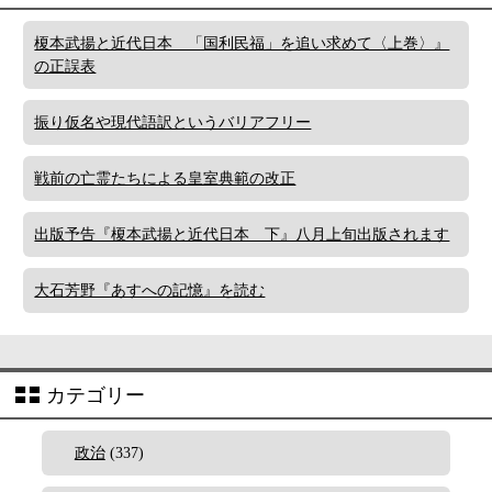
榎本武揚と近代日本 「国利民福」を追い求めて〈上巻〉』
の正誤表
振り仮名や現代語訳というバリアフリー
戦前の亡霊たちによる皇室典範の改正
出版予告『榎本武揚と近代日本 下』八月上旬出版されます
大石芳野『あすへの記憶』を読む
カテゴリー
政治
(337)