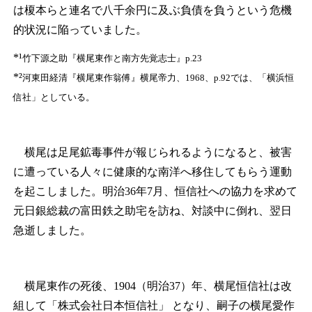
は榎本らと連名で八千余円に及ぶ負債を負うという危機
的状況に陥っていました。
*¹
竹下源之助『横尾東作と南方先覚志士』p.23
*²
河東田経清『横尾東作翁傅』横尾帝力、1968、p.92では、「横浜恒
信社」としている。
横尾は足尾鉱毒事件が報じられるようになると、被害
に遭っている人々に健康的な南洋へ移住してもらう運動
を起こしました。明治36年7月、恒信社への協力を求めて
元日銀総裁の富田鉄之助宅を訪ね、対談中に倒れ、翌日
急逝しました。
横尾東作の死後、1904（明治37）年、横尾恒信社は改
組して「株式会社日本恒信社」 となり、嗣子の横尾愛作