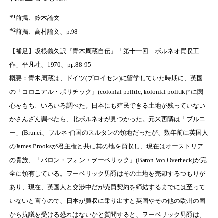
*¹
前掲、鈴木論文
*²
前掲、高村論文、p.98
【補足】坂根義久訳『青木周蔵自伝』「第十一回 ボルネオ買収工
作」平凡社、1970、pp.88-95
概要：青木周蔵は、ドイツ(プロイセン)に留学していた時期に、英国
の「コロニアル・ポリチック」(colonial politic, kolonial politik)*に関
心をもち、いろいろ調べた。日本にも殖民できる土地が残っていない
かさんざん調べたら、北ボルネオが見つかった。元来西隣は「ブルニ
ー」(Brunei、ブルネイ)国のスルタンの領地だったが、数年前に英国人
のJames Brooksが君主権と共に其の地を買収し、現在はオーストリア
の貴族、「バロン・フォン・ヲーベリック」(Baron Von Overbeck)が完
全に領有している。ヲーベリック男爵はその土地を売却するつもりが
あり、現在、英国人と交渉中だが売買契約を締結するまでには至って
いないと言うので、日本が買収に乗り出すと英国やその他の欧州の国
から抗議を受ける恐れはないかと質問すると、ヲーベリック男爵は、