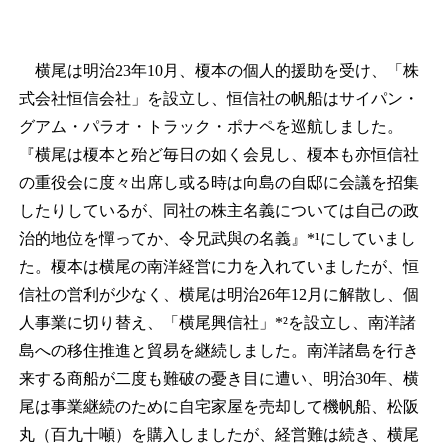
横尾は明治23年10月、榎本の個人的援助を受け、「株
式会社恒信会社」を設立し、恒信社の帆船はサイパン・
グアム・パラオ・トラック・ポナペを巡航しました。
『横尾は榎本と殆ど毎日の如く会見し、榎本も亦恒信社
の重役会に度々出席し或る時は向島の自邸に会議を招集
したりしているが、同社の株主名義については自己の政
治的地位を憚ってか、令兄武與の名義』*¹にしていまし
た。榎本は横尾の南洋経営に力を入れていましたが、恒
信社の営利が少なく、横尾は明治26年12月に解散し、個
人事業に切り替え、「横尾興信社」*²を設立し、南洋諸
島への移住推進と貿易を継続しました。南洋諸島を行き
来する商船が二度も難破の憂き目に遭い、明治30年、横
尾は事業継続のために自宅家屋を売却して機帆船、松阪
丸（百九十噸）を購入しましたが、経営難は続き、横尾