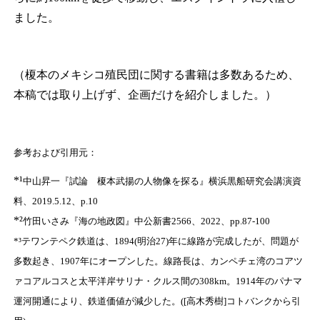
ました。
（榎本のメキシコ殖民団に関する書籍は多数あるため、
本稿では取り上げず、企画だけを紹介しました。）
参考および引用元：
*¹
中山昇一『試論 榎本武揚の人物像を探る』横浜黒船研究会講演資
料、2019.5.12、p.10
*
²
竹田いさみ『海の地政図』中公新書2566、2022、pp.87-100
*³テワンテペク鉄道は、1894(明治27)年に線路が完成したが、問題が
多数起き、1907年にオープンした。線路長は、カンペチェ湾のコアツ
ァコアルコスと太平洋岸サリナ・クルス間の308km。1914年のパナマ
運河開通により、鉄道価値が減少した。([高木秀樹]コトバンクから引