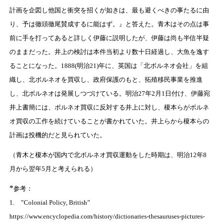
計画を企図し他国と衝突を招くが如きは、最も避くべきの事たるに由
り、予は徹頭徹尾賛成するに能はず。』と答えた。青木はその点は事
前に手を打ってあると詳しく伊藤に説明したが、伊藤は尚も半信半疑
のままだった。井上の検討は本件当初より数十日経過し、大魚を逸す
ることになった。1888(明治21)年に、英国は「北ボルネオ会社」を組
織し、北ボルネオを買収し、政府保護のもと、拓殖移民事業を推進
し、北ボルネオは発展しつづけている。明治27年2月1日付け、伊藤宛
井上書簡には、ボルネオ買収に反対する井上に対し、榎本らがボルネ
オ買収の工作を続けていることが書かれていた。井上らから榎本らの
計画は投機的だと見られていた。
（青木と榎本が国内で北ボルネオ買収運動をした時期は、明治12年8
月から翌年5月と考えられる）
*
参考：
1. ”Colonial Policy, British”
https://www.encyclopedia.com/history/dictionaries-thesauruses-pictures-