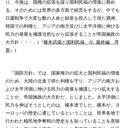
り、今後は、国権の拡張を謀り国利民福の増進に努め
る。そのためには世界の多方面で経営をするが、中でも
日露戦争で大変な数の人命と財産を投入して得た満洲、
韓国での利権と、アジアの南方並びに太平洋側に伸びる
民力の発展を擁護当然ながら拡張することが帝国施政の
大方針・・・」(『
榎本武揚と国利民福 Ⅳ. 最終編 序
章
』)
『国防方針』では、国家権力の拡大と国利民福の増進
のため、大陸の北進で得た利権を守り、アジアの南方お
よび太平洋側に伸びる民力の発展を擁護しつつ拡大する
ことが、帝国施政の大方針だ、としました。太平洋側に
民力を伸ばそうとしたのは、榎本達でした。榎本が、ヨ
ーロッパの歴史に通じているということは、世界各地で
行われた植民地争奪戦の歴史をも知っていることを意味