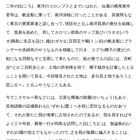
二年の比[ころ]、東洋のコロンブスとまでいはれた、仙臺の横尾東作
君等は、帆走船に乗って、南洋深檢に行ったことがある、其後間もな
く東京の實業家連と談し合って､恆信社と云ふ南洋貿易の會社を組織し
て、貿易を始めた、而してカロリン群島のヤップ及びパラオオ[パラ
オ]兩島に支店を設け､纔[わずか]に百四五十噸[トン]位の帆走船にブラ
ンデーや赤綿布のやうなものを積載して行き、コブラ(椰子の實)だの
釦になる貝類なぞと交易して来たものだ、処が後で人の話には、百町
歩*とか二百町歩とか、土地の所有権を得て、椰子栽培を計畫したと云
ふことを聞いて居る、今回發見された土地は、多分其土地であろうと
思ふ云々』と云ふやうなこともある。
今でこそヤルー島などには、立派な獨逸の政廳[せいちょう]もあり、
其他諸般の設備孰れも[いずれも]驚くべき程に宏壮なるものがあつ
て、それが新たに我が海軍に占領されたのであるが、指を屈すれば今
より三十年前、横尾一行が同島を訪問した比[ころ]には、無論孰れ[い
ずれ]の國の領土でもなかったので､之を我が版圖に編入することは、