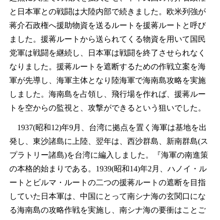
と日本軍との戦闘は大陸内部で続きました。欧米列強が
蒋介石政権へ援助物資を送るルートを援蒋ルートと呼び
ました。援蒋ルートから送られてくる物資を用いて国民
党軍は戦闘を継続し、日本軍は戦闘を終了させられなく
なりました。援蒋ルートを遮断するための作戦立案を海
軍が先導し、海軍主体となり陸海軍で海南島攻略を実施
しました。海南島を占領し、飛行場を作れば、援蒋ルー
トを空からの監視と、攻撃ができるという狙いでした。
1937(昭和12)年9月、台湾に拠点を置く海軍は基地を出
発し、東沙諸島に上陸、翌年は、西沙群島、新南群島(ス
プラトリー諸島)を台湾に編入しました。『海軍の南進策
の本格的始まりである。1939(昭和14)年2月、ハノイ・ル
ートとビルマ・ルートの二つの援蒋ルートの遮断を目指
していた日本軍は、中国にとって南シナ海の玄関口にな
る海南島の攻略作戦を実施し、南シナ海の要衝はことご