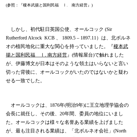
(参照：『榎本武揚と国利民福 Ⅰ. 南方経営』)
しかし、初代駐日英国公使、オールコック (Sir
Rutherford Alcock KCB 、 1809.5 – 1897.11）は、北ボルネ
オの植民地化に重大な関心を持っていました。『
榎本武
揚と国利民福 Ⅰ. 南方経営
』(情報屋台)で触れました
が、伊藤博文が日本はそのような領土はいらないと言い
切った背後に、オールコックがいたのではないかと疑わ
せる一致でした。
オールコックは、1876年(明治9年)に王立地理学協会の
会長に就任し、その後、20年間、委員の地位にいまし
た。オールコックは様々な名誉ある業績を上げました
が、最も注目される業績は、「北ボルネオ会社」(North