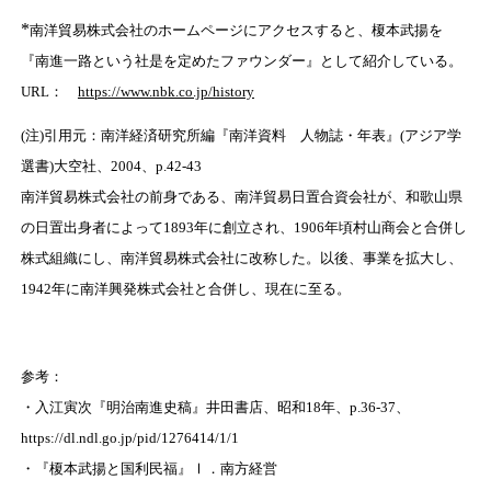
*
南洋貿易株式会社のホームページにアクセスすると、榎本武揚を
『南進一路という社是を定めたファウンダー』として紹介している。
URL：
https://www.nbk.co.jp/history
(注)引用元：南洋経済研究所編『南洋資料 人物誌・年表』(アジア学
選書)大空社、2004、p.42-43
南洋貿易株式会社の前身である、南洋貿易日置合資会社が、和歌山県
の日置出身者によって1893年に創立され、1906年頃村山商会と合併し
株式組織にし、南洋貿易株式会社に改称した。以後、事業を拡大し、
1942年に南洋興発株式会社と合併し、現在に至る。
参考：
・入江寅次『明治南進史稿』井田書店、昭和18年、p.36-37、
https://dl.ndl.go.jp/pid/1276414/1/1
・『榎本武揚と国利民福』Ⅰ．南方経営