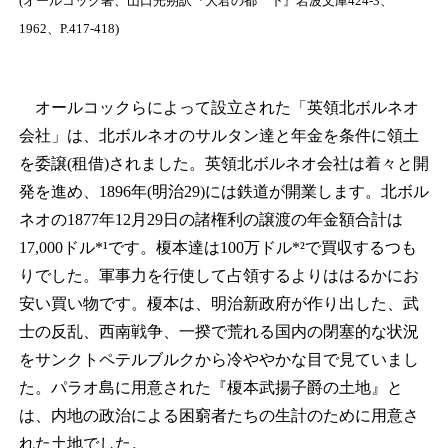
(オールコック著、山口光朔訳『大君の都 下』岩波文庫424-3、
1962、P.417-418)
オールコックらによって設立された「英領北ボルネオ
会社」は、北ボルネオのサルタン達と年金を条件に領土
を委譲(租借)されました。英領北ボルネオ会社は着々と開
発を進め、1896年(明治29)には鉄道が開業します。北ボル
ネオの1877年12月29日の諸権利の譲渡の年金額合計は
17,000ドル*¹です。榎本達は100万ドル*²で買収するつも
りでした。軍事力を行使して占領するよりははるかにお
安い買い物です。榎本は、明治新政府が作り出した、武
士の反乱、西南戦争、一揆で荒れる国内の閉塞的な状況
をサンクトペテルブルクから冷ややかな目で見ていまし
た。パラオ島に用意された『榎本武揚子爵の土地』と
は、内地の政治による困窮者たちの生計のために用意さ
れた土地でした。