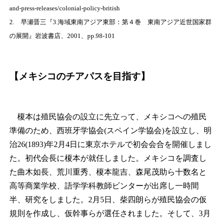
and-press-releases/colonial-policy-british
2. 早瀬晋三『3.海域東南アジア東部：第４巻 東南アジア近世国家群
の展開』岩波書店、2001、pp.98-101
【メキシコのチアパスを目指す】
榎本は殖民協会の設立に先立って、メキシコへの殖民
準備のため、西班牙学協会(スペイン学協会)を設立し、明
治26(1893)年2月4日に東京ホテルで初会会合を開催しまし
た。初代会長に榎本が就任しました。メキシコを調査し
た曲木如長、荒川重秀、榎本龍吉、森尾茂助ら十数名と
高等商業学校、語学学科教師ビンターが出席し一時間
半、研究をしました。2月5日、柴四朗らが殖民協会の仮
規則を作成し、仮幹事らが選任されました。そして、3月