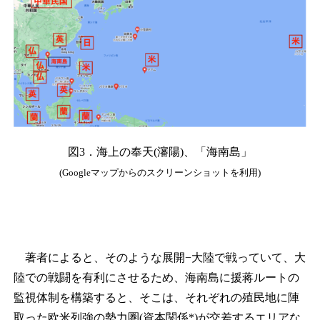
図3．海上の奉天(瀋陽)、「海南島」
(Googleマップからのスクリーンショットを利用)
著者によると、そのような展開−大陸で戦っていて、大
陸での戦闘を有利にさせるため、海南島に援蒋ルートの
監視体制を構築すると、そこは、それぞれの殖民地に陣
取った欧米列強の勢力圏(資本関係*)が交差するエリアな