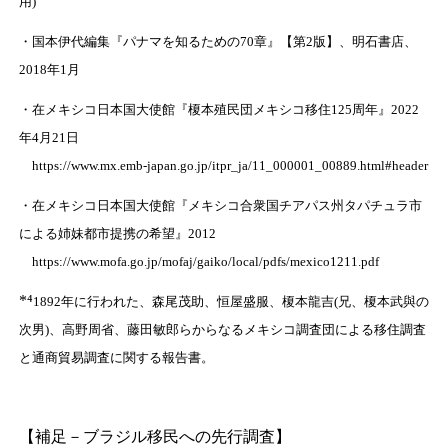
用)
・国本伊代編集『パナマを知るための70章』【第2版】、明石書店、
2018年1月
・在メキシコ日本国大使館『榎本殖民団メキシコ移住125周年』2022
年4月21日
https://www.mx.emb-japan.go.jp/itpr_ja/11_000001_00889.html#header
・在メキシコ日本国大使館『メキシコ合衆国チアパス州タパチュラ市
による姉妹都市提携の希望』2012
https://www.mofa.go.jp/mofaj/gaiko/local/pdfs/mexico1211.pdf
*⁴
1892年に行われた、森尾茂助、恒屋盛服、榎本龍吉(兄、榎本武與の
次男)、高野周省、藤田敏郎らからなるメキシコ調査団による移住調査
と通商貿易調査に関する報告書。
【補足－ブラジル移民への先行調査】