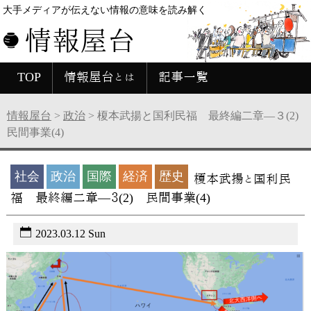
大手メディアが伝えない情報の意味を読み解く
情報屋台
TOP
情報屋台とは
記事一覧
情報屋台
>
政治
>
榎本武揚と国利民福 最終編二章―３(2)
民間事業(4)
社会
政治
国際
経済
歴史
榎本武揚と国利民
福 最終編二章―３(2) 民間事業(4)
2023.03.12 Sun