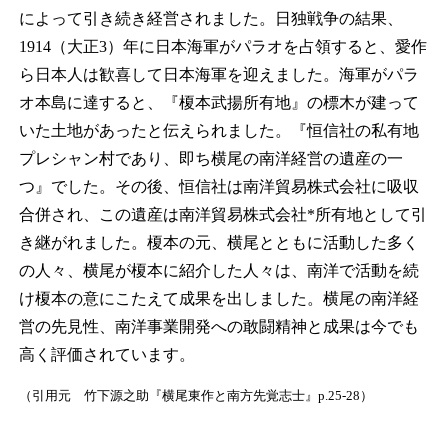
によって引き続き経営されました。日独戦争の結果、
1914（大正3）年に日本海軍がパラオを占領すると、愛作
ら日本人は歓喜して日本海軍を迎えました。海軍がパラ
オ本島に達すると、『榎本武揚所有地』の標木が建って
いた土地があったと伝えられました。『恒信社の私有地
プレシャン村であり、即ち横尾の南洋経営の遺産の一
つ』でした。その後、恒信社は南洋貿易株式会社に吸収
合併され、この遺産は南洋貿易株式会社*所有地として引
き継がれました。榎本の元、横尾とともに活動した多く
の人々、横尾が榎本に紹介した人々は、南洋で活動を続
け榎本の意にこたえて成果を出しました。横尾の南洋経
営の先見性、南洋事業開発への敢闘精神と成果は今でも
高く評価されています。
（引用元 竹下源之助『横尾東作と南方先覚志士』p.25-28）