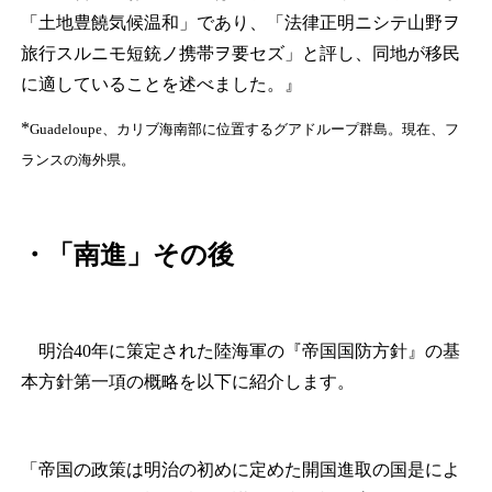
「土地豊饒気候温和」であり、「法律正明ニシテ山野ヲ
旅行スルニモ短銃ノ携帯ヲ要セズ」と評し、同地が移民
に適していることを述べました。』
*
Guadeloupe、カリブ海南部に位置するグアドループ群島。現在、フ
ランスの海外県。
・「南進」その後
明治40年に策定された陸海軍の『帝国国防方針』の基
本方針第一項の概略を以下に紹介します。
「帝国の政策は明治の初めに定めた開国進取の国是によ