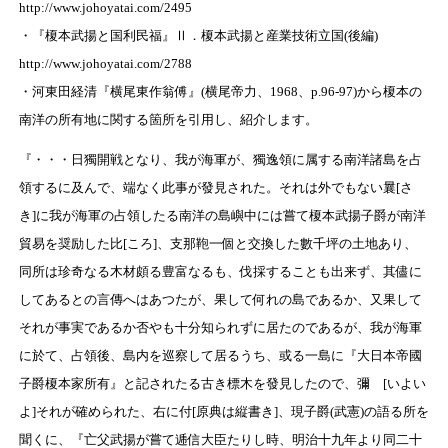
http://www.johoyatai.com/2495
・『榎本武揚と国利民福』Ⅱ．榎本武揚と産業技術立国(後編)
http://www.johoyatai.com/2788
・河東田経清『横尾東作翁傅』(横尾帝力、1968、p.96-97)から榎本の
南洋の所有地に関する箇所を引用し、紹介します。
『・・・日獨開戦となり、我が海軍が、獨逸領に属する南洋諸島を占
領するに及んで、端なく此事が發見された。それは外でもない曩[さ
き]に我が海軍の占領したる南洋の島嶼中には嘗て榎本武揚子爵が南洋
貿易を奨励した比[ころ]、支那鞄一個と交換した數千坪の土地あり、
同所は珍奇なる木材頗る豊富なるも、伐採することも出来ず、其儘に
してあるとの言傳へはあつたが、果して何れの島であるか、又果して
それが事実であるか否やも十分知られずに居たのであるが、我が海軍
に於て、占領後、島内を巡察して居るうち、或る一島に『大日本帝國
子爵榎本家所有』と記されたる古き標木を發見したので、彌ゝ[いよい
よ]それが確められた、右に付[原典は縦書き]、現子爵(武憲)の語る所を
聞くに、『亡父武揚が嘗て逓信大臣たりし時、明治十九年より同二十