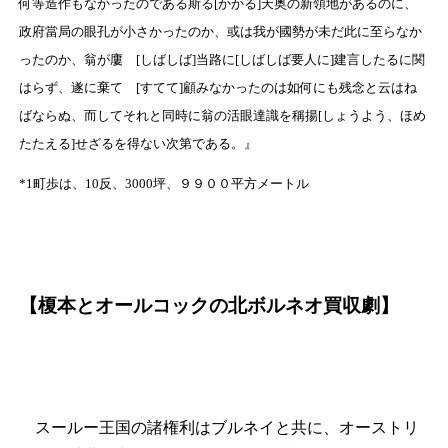
何等造作もなかったのである斯る[かかる]天奥の新領地があるのに、
政府當局の眼孔が小さかったのか、或は我が國勢が未だ此に至らなか
ったのか、翁が廔ゝ[しばしば]当路に[しばしば要人に]建言したるに関
はらず、遂に棄てゝ[すてて]顧みなかったのは如何にも残念と云はね
ばならぬ、而してそれと同時に翁の活眼達識を稱揚[しょうよう、ほめ
たたえる]せざるを得ない次第である。』
*1町歩は、10反、3000坪、９９００平方メートル
【榎本とオールコックの北ボルネオ買収劇】
スールー王国の諸権利はブルネイと共に、オーストリ