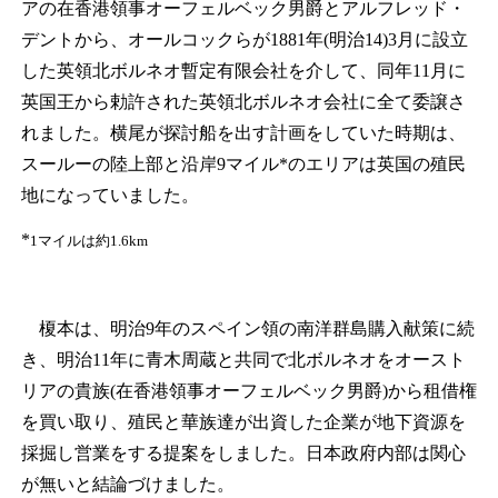
アの在香港領事オーフェルベック男爵とアルフレッド・
デントから、オールコックらが1881年(明治14)3月に設立
した英領北ボルネオ暫定有限会社を介して、同年11月に
英国王から勅許された英領北ボルネオ会社に全て委譲さ
れました。横尾が探討船を出す計画をしていた時期は、
スールーの陸上部と沿岸9マイル*のエリアは英国の殖民
地になっていました。
*
1マイルは約1.6km
榎本は、明治9年のスペイン領の南洋群島購入献策に続
き、明治11年に青木周蔵と共同で北ボルネオをオースト
リアの貴族(在香港領事オーフェルベック男爵)から租借権
を買い取り、殖民と華族達が出資した企業が地下資源を
採掘し営業をする提案をしました。日本政府内部は関心
が無いと結論づけました。