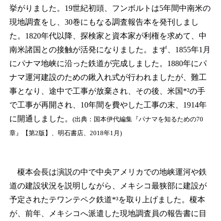
挙がりました。19世紀初頭、フンボルトは5年間中南米の
現地調査をし、30巻にもなる調査報告本を発刊しまし
た。1820年代以降、探検家と資本家が利権を求めて、中
南米諸国との接触が活発になりました。まず、1855年1月
にパナマ地峡に沿った鉄道が完成しました。1880年にパ
ナマ運河建設のための鍬入れ式が行われましたが、難工
事となり、途中で工事が放棄され、その後、米国*²の手
で工事が再開され、10年間を費やした工事の末、1914年
に開通しました。
(出典：国本伊代編集『パナマを知るための70
章』【第2版】、明石書店、2018年1月)
榎本会長は演説の中で中央アメリカでの地峡運河や鉄
道の建設状況を説明しながら、メキシコ最狭部に建設が
予定されたテワンテペク鉄道*³を取り上げました。榎本
が、前年、メキシコへ派遣した現地調査員の報告書に目