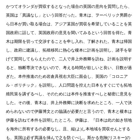
かつてオランダが買収するとなった場合の英国の意向を質問したら、
英国は「異議なし」という回答だった。青木は、ヲーベリック男爵か
ら日本が買い取る場合は、アジア某国が買収を希望していることを英
国政府に話して、英国政府の意見を聞いてみるという回答を得た。青
木は期限を切って交渉することを申し入れ、了解された。青木は帰国
し、政府に建議し、拓殖移民に熱心な榎本に計画を説明し、諸手を挙
げて賛同してもらえたので、二人で井上外務卿を訪ね、計画を説明す
ると、独断専決できないので、考える時間が欲しいと良い、日数が過
ぎた。本件推進のため岩倉具視右大臣に面会し、英国の「コロニア
ル・ポリチック」を説明し、人口問題を控えた日本もすぐにでも拓地
殖民策を講ずるべし、そのためには本件を推進すべしと秘密に意見を
した。その後、青木は、井上外務卿に決断を求めたところ、一人で決
められないので伊藤博文との協議が必要だと言うので、青木と榎本は
伊藤を訪ねて本件を説明したところ、伊藤は、『日本は此の如き領地
を海外に所有するの必要なし。且、縦(よ)し本地域を買収せんとする
も、英国は必ず異議を挿んで之を防ぐべし。斯かる危険[リスキー]の