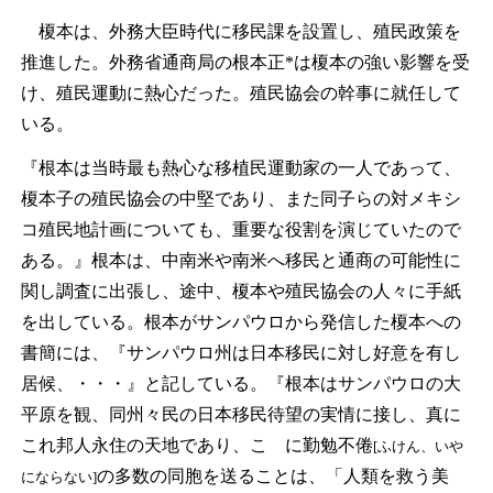
榎本は、外務大臣時代に移民課を設置し、殖民政策を
推進した。外務省通商局の根本正*は榎本の強い影響を受
け、殖民運動に熱心だった。殖民協会の幹事に就任して
いる。
『根本は当時最も熱心な移植民運動家の一人であって、
榎本子の殖民協会の中堅であり、また同子らの対メキシ
コ殖民地計画についても、重要な役割を演じていたので
ある。』根本は、中南米や南米へ移民と通商の可能性に
関し調査に出張し、途中、榎本や殖民協会の人々に手紙
を出している。根本がサンパウロから発信した榎本への
書簡には、『サンパウロ州は日本移民に対し好意を有し
居候、・・・』と記している。『根本はサンパウロの大
平原を観、同州々民の日本移民待望の実情に接し、真に
これ邦人永住の天地であり、こゝに勤勉不倦
[ふけん、いや
の多数の同胞を送ることは、「人類を救う美
にならない]