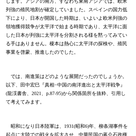
します。アジアの南方、すなわち東南アジアでは、欧米
列強の殖民地割が確定していました。スペインの国力低
下により、日本が開国した時期は、いよいよ欧米列強の
領地獲得競争が太平洋で始まる時期であり、太平洋に面
した日本が列強に太平洋を分割される様を黙ってみてい
る手はありません。榎本は熱心に太平洋の探検や、殖民
事業を啓蒙、推進したのでした。
では、南進策はどのような展開だったのでしょうか。
以下、田中宏巳『真相−中国の南洋進出と太平洋戦争』
(龍渓書舎、2021、p.87-95)から関係箇所を抜粋、引用し
て考えてみます。
昭和になり日本陸軍は、1931(昭和6)年、柳条湖事件を
起点に大陸での戦火を拡大させ、中華民国の蒋介石政権