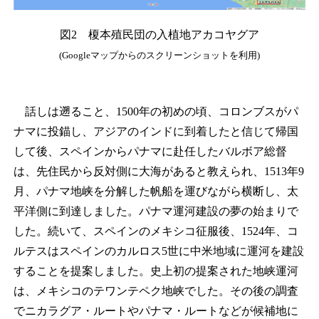
図2 榎本殖民団の入植地アカコヤグア
(Googleマップからのスクリーンショットを利用)
話しは遡ること、1500年の初めの頃、コロンブスがパ
ナマに投錨し、アジアのインドに到着したと信じて帰国
して後、スペインからパナマに赴任したバルボア総督
は、先住民から反対側に大海があると教えられ、1513年9
月、パナマ地峡を分解した帆船を運びながら横断し、太
平洋側に到達しました。パナマ運河建設の夢の始まりで
した。続いて、スペインのメキシコ征服後、1524年、コ
ルテスはスペインのカルロス5世に中米地域に運河を建設
することを提案しました。史上初の提案された地峡運河
は、メキシコのテワンテペク地峡でした。その後の調査
でニカラグア・ルートやパナマ・ルートなどが候補地に