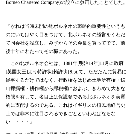
Borneo Chartered Company)の設立に参画したことでした。
『かれは当時未開の地ボルネオの戦略的重要性というも
のにいちはやく目をつけて、北ボルネオの経営をくわだ
て同会社を設立し、みずからその会長を買ってでて、前
後十年にわたってその職にあった。
この北ボルネオ会社は、1881年[明治14年]11月に政府
[英国女王]より特許状[勅許状]をえて、ただたんに貿易に
従事するだけではなく、行政権をはじめ土地所有権・鉱
山採掘権・耕作権から課税権におよぶ、きわめて大きな
権限を有して、名目上は保護領である北ボルネオを実質
的に支配するのである。これはイギリスの植民地経営史
上では非常に注目されるできごとといわねばならな
い。・・・』