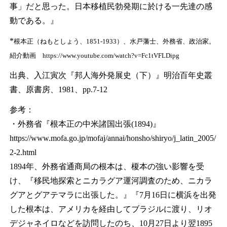
事」だと思った。日本移植民勃発期に於ける一先達の感
動である。』
*
根本正（ねもとしょう、1851-1933）、水戸藩士、外務省、政治家。
紹介動画 https://www.youtube.com/watch?v=Fc1tVFLDipg
出典、入江寅次『邦人海外発展史（下）』明治百年史叢
書、原書房、1981、pp.7-12
参考：
・外務省『根本正の中米諸国出張(1894)』
https://www.mofa.go.jp/mofaj/annai/honsho/shiryo/j_latin_2005/
2-2.html
1894年、外務省通商局の根本は、榎本の強い影響を受
け、『移民地探索とニカラグア運河調査のため、ニカラ
グアとグアテマラに出張した。』『7月16日に横浜を出発
した根本は、アメリカを経由してブラジルに渡り、リオ
デジャネイロなどを訪問したのち、10月27日より翌1895