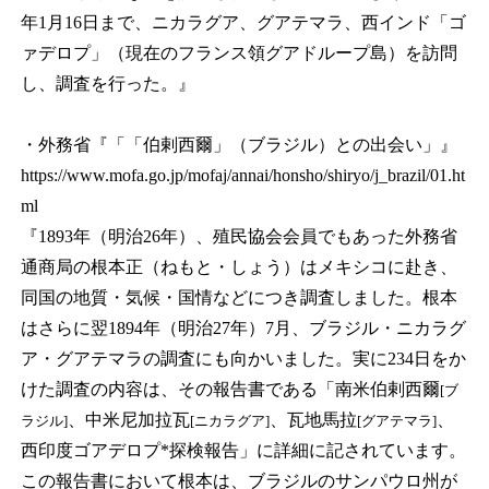
年1月16日まで、ニカラグア、グアテマラ、西インド「ゴ
ァデロプ」（現在のフランス領グアドループ島）を訪問
し、調査を行った。』
・外務省『「「伯剌西爾」（ブラジル）との出会い」』
https://www.mofa.go.jp/mofaj/annai/honsho/shiryo/j_brazil/01.ht
ml
『1893年（明治26年）、殖民協会会員でもあった外務省
通商局の根本正（ねもと・しょう）はメキシコに赴き、
同国の地質・気候・国情などにつき調査しました。根本
はさらに翌1894年（明治27年）7月、ブラジル・ニカラグ
ア・グアテマラの調査にも向かいました。実に234日をか
けた調査の内容は、その報告書である「南米伯剌西爾
[ブ
、中米尼加拉瓦
、瓦地馬拉
、
ラジル]
[ニカラグア]
[グアテマラ]
西印度ゴアデロプ*探検報告」に詳細に記されています。
この報告書において根本は、ブラジルのサンパウロ州が