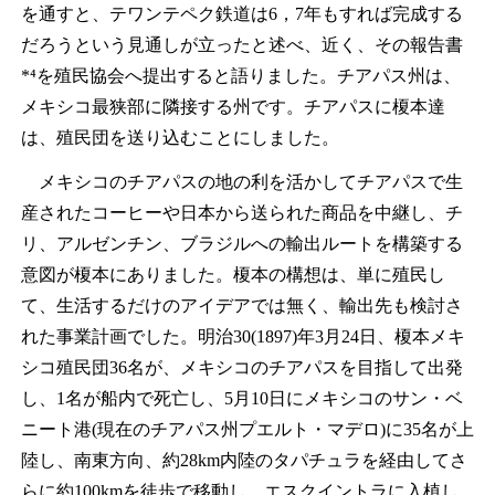
を通すと、テワンテペク鉄道は6，7年もすれば完成する
だろうという見通しが立ったと述べ、近く、その報告書
*⁴を殖民協会へ提出すると語りました。チアパス州は、
メキシコ最狭部に隣接する州です。チアパスに榎本達
は、殖民団を送り込むことにしました。
メキシコのチアパスの地の利を活かしてチアパスで生
産されたコーヒーや日本から送られた商品を中継し、チ
リ、アルゼンチン、ブラジルへの輸出ルートを構築する
意図が榎本にありました。榎本の構想は、単に殖民し
て、生活するだけのアイデアでは無く、輸出先も検討さ
れた事業計画でした。明治30(1897)年3月24日、榎本メキ
シコ殖民団36名が、メキシコのチアパスを目指して出発
し、1名が船内で死亡し、5月10日にメキシコのサン・ベ
ニート港(現在のチアパス州プエルト・マデロ)に35名が上
陸し、南東方向、約28km内陸のタパチュラを経由してさ
らに約100kmを徒歩で移動し、エスクイントラに入植し