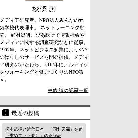
校條 諭
メディア研究者。NPO法人みんなの元
気学校代表理事。 ネットラーニング顧
問。 野村総研、ぴあ総研で情報社会や
メディアに関する調査研究などに従事。
1997年、ネットビジネス起業によりSNS
のはりしのサービスを開発提供。メディ
ア研究のかたわら、2012年にノルディッ
クウォーキングと健康づくりのNPO設
立。
校條 諭の記事一覧
最近の投稿
榎本武揚と近代日本 「国利民福」を追
い求めて〈上巻〉』の正誤表