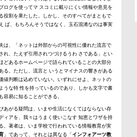
ブログを使ってマ スコミに載りにくい情報や意見を
る役割を果たした。しかし、そのすべてがまともで
え ば、もちろんそうではなく、玉石混淆なのは事実
夫は、「ネットは外部からの可視性に優れた流言で
され、たえず引用されつづけるうわ さである」とい
ほどあるホームページで語られていることの大部分
ある。ただし、流言と いうとマイナスの響きがある
価値判断は込めていない。いずれにせよ、ネットの
ような特 性を持っているのであり、しかも文字で書
も容易に知ることができる。
びあがる疑問は、いまや生活になくてはならない存
ディアを、我々はうまく使いこなす 知恵とワザを持
る。著者は、いま学校で行われている情報教育が実
育
」であって、それとは異なる「
インフォアーツ教