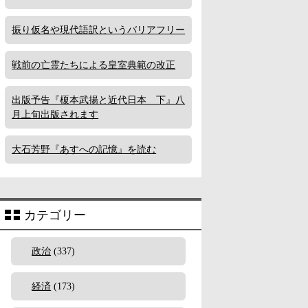
振り仮名や現代語訳というバリアフリー
戦前の亡霊たちによる皇室典範の改正
出版予告『榎本武揚と近代日本 下』八
月上旬出版されます
大石芳野『あすへの記憶』を読む
カテゴリー
政治
(337)
経済
(173)