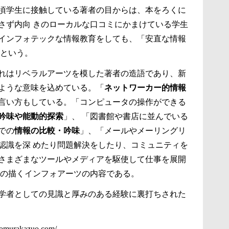
頃学生に接触している著者の目からは、本をろくに
さず内向 きのローカルな口コミにかまけている学生
インフォテックな情報教育をしても、「安直な情報
うという。
れはリベラルアーツを模した著者の造語であり、新
ような意味を込めている。「
ネットワーカー的情報
言い方もしている。「コンピュータの操作ができる
吟味や能動的探索
」、 「図書館や書店に並んでいる
での
情報の比較・吟味
」、「メールやメーリングリ
認識を深 めたり問題解決をしたり、コミュニティを
さまざまなツールやメディアを駆使して仕事を展開
者の描くインフォアーツの内容である。
学者としての見識と厚みのある経験に裏打ちされた
/nomurakazuo.com/