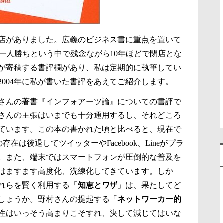
店がありました。広義のビジネス書に重点を置いて
nの一人勝ちという中で残念ながら10年ほどで閉店とな
が寄稿する書評欄があり、私は定期的に執筆してい
2004年に私が書いた書評をあえてご紹介します。
さんの著書『インフォアーツ論』についての書評で
さんの主張はいまでも十分通用するし、それどころ
ています。この本の書かれた頃と比べると、現在で
存在は後退してツイッターやFacebook、Lineがプラ
。また、端末ではスマートフォンが圧倒的な普及を
はますます高度化、洗練化してきています。しか
れらを賢く利用する「
知恵とワザ
」は、果たしてど
しょうか。野村さんの提起する「
ネットワーカー的
性はいっそう高まりこそすれ、決して減じてはいな