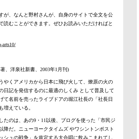
すが、なんと野村さんが、自身のサイトで全文を公
で読むことができます。ぜひお読みいただければと
-arts10/
著、洋泉社新書、2003年1月刊)
うやくアメリカから日本に飛び火して、燎原の火の
の日記を発信するのに最適のしくみ として普及して
げて名前を売ったライブドアの堀江社長の「社長日
も増えている。
したのは、あの9・11以後、ブログを使った「市民ジ
以降だ。ニューヨークタイムズ やワシントンポスト
ッシュの戦争」を肯定する大合唱に飲みこまれてし