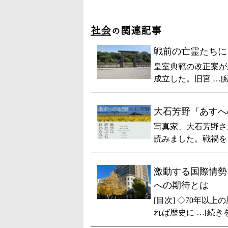
社会
の関連記事
戦前の亡霊たちに
皇室典範の改正案が
成立した。旧宮 …[
大石芳野『あすへ
写真家、大石芳野さ
読みました。戦禍を 
激動する国際情勢
への期待とは
[目次] ◇70年以
れば歴史に …[続き