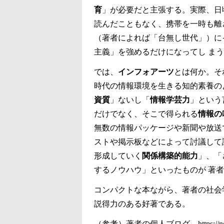
育
」が必要だと主張する。実際、日
読んだこともなく、携帯を一時も離
（著者によれば「台無し世代」）に
主義」を強めるだけになってし ま
では、
インフォアーツ
とは何か。そ
時代の情報環境を生きる知的素養の
資質
」ないし「
情報学芸力
」という
だけでなく、そこで得られる
情報の
無数の情報パッケージや新聞や放送
ストや掲示板などによって討議して
形成していく
関係構築的能力
」、「
するノウハウ」といったものが 著
コンパクトな本ながら、著者の社会
説得力のある好著である。
（参考）著者の個人ブログ
https:/