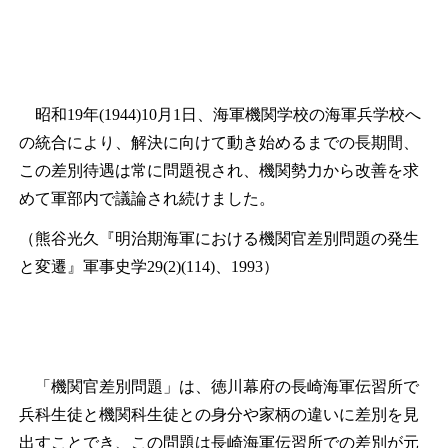
昭和19年(1944)10月1日、海軍機関学校の海軍兵学校へ
の統合により、解決に向けて動き始めるまでの長期間、
この差別待遇は常に問題視され、機関勢力から改善を求
めて軍部内で議論され続けました。
（熊谷光久『明治期海軍における機関官差別問題の発生
と変遷』軍事史学29(2)(114)、1993）
「機関官差別問題」は、徳川幕府の長崎海軍伝習所で
兵科生徒と機関科生徒との身分や家柄の違いに差別を見
出すことでき、この問題は長崎海軍伝習所での差別が元