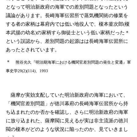
となって明治新政府の海軍での差別問題となったという
議論があります。長崎海軍伝習所で蒸気機関術の修業を
する者の家柄は幕府内では低い地役人で、榎本釜次郎(榎
本武揚の幼名)の家柄すら御徒士という低い家柄だった
＊
という誤認から、差別問題の起源はは長崎海軍伝習所に
あったとされています。
＊
熊谷光久『明治期海軍における機関官差別問題の発生と変遷』軍
事史学29(2)(114)、1993
薩摩が実効支配していた明治新政府の海軍において、
「機関官差別問題」が徳川幕府の長崎海軍伝習所から持
ち込まれたのか否かを確認し、さらに明治新政府の海軍
に放り込まれた、薩摩閥に見えるが実は非主流派の徳川
閥の榎本がどのような状況に陥ったのか、見ていきまし