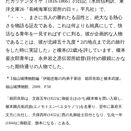
たカッテンダイケ（1816-1866）の日記（水田信利訳、東
洋文庫26『長崎海軍伝習所の日々』平凡社）で、
『・・・、まさに当人の勝れたる品性と、絶大なる熱心
さを物語る証左である。これは何よりも純真にして、快
活なる青年を一見すればすぐに判る。彼が企画的な人物
であることは、彼が北緯五十九度
＊2
の地点まで北の旅行
をした時に実証した』と榎本(22歳)を評しています。榎本
釜次郎青年は、永井岩之丞伝習所総督(目付)の眼鏡にかな
った期待通りの人物でした。
＊1
福山城博物館編『伊能忠敬の内弟子筆頭 箱田良助と榎本武揚』
福山城博物館、2009、P.58
「箱田良助は、文政五年(1822)に御徒士(おかち)榎本株を買い入籍し、
榎本圓兵衛武規(エノモトエンベエタケノリ)を名乗り、翌年に幕府天
文方に出仕し、天保四年(1832)に西の丸御徒士目付となり、弘化一年
(1844)に御勘定、旗本になる」とある。