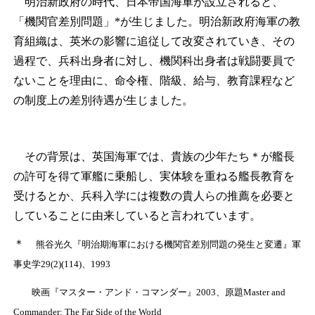
明治新政府の時代、日本帝国海軍が設立されると、
「機関官差別問題」*が生じました。明治新政府海軍の教
育組織は、英米の影響に追従して改変されていき、その
過程で、兵科出身者に対し、機関科出身者は戦闘要員で
ないことを理由に、命令権、階級、給与、教育課程など
の制度上の差別待遇が生じました。
その背景は、英国海軍では、貴族の少年たち
＊
が艦長
の許可を得て軍艦に乗船し、実体験を重ねる艦長教育を
受けるとか、兵科入学には複数の貴人らの推薦を必要と
していることに由来していると言われています。
＊
熊谷光久『明治期海軍における機関官差別問題の発生と変遷』軍
事史学29(2)(114)、1993
映画『マスター・アンド・コマンダー』2003、原題Master and
Commander: The Far Side of the World