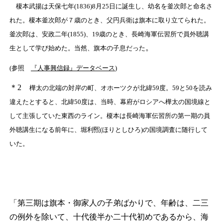
榎本武揚は天保七年(1836)8月25日に誕生し、幼名を釜次郎と命名さ
れた。榎本釜次郎が７歳のとき、父円兵衛は旗本に取り立てられた。
釜次郎は、安政二年(1855)、19歳のとき、長崎海軍伝習所で員外聴講
。
生として学び始めた。当然、旗本の子息だった
(参照
『人事興信録』データベース
)
＊2
樺太の北端の対岸の町、オホーツクが北緯59度。59と50を読み
違えたとすると、北緯50度は、当時、幕府がロシアへ樺太の国境線と
して主張していた東西のライン。榎本は長崎海軍伝習所の第一期の員
外聴講生になる前年に、堀利煕(ほりとしひろ)の国境調査に随行して
いた。
「第三期は旗本・御家人の子弟ばかりで、年齢は、二三
の例外を除いて、十代後半か二十代初めであるから、海