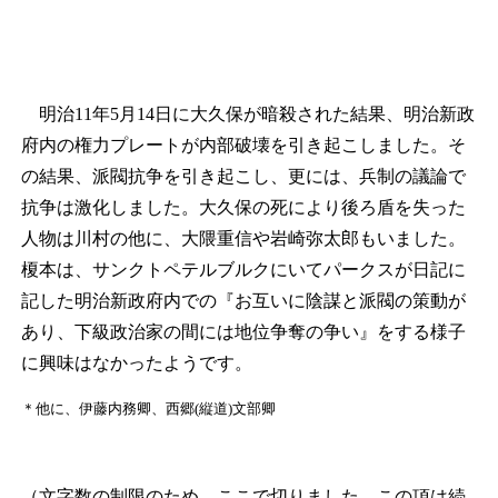
明治11年5月14日に大久保が暗殺された結果、明治新政
府内の権力プレートが内部破壊を引き起こしました。そ
の結果、派閥抗争を引き起こし、更には、兵制の議論で
抗争は激化しました。大久保の死により後ろ盾を失った
人物は川村の他に、大隈重信や岩崎弥太郎もいました。
榎本は、サンクトペテルブルクにいてパークスが日記に
記した明治新政府内での『お互いに陰謀と派閥の策動が
あり、下級政治家の間には地位争奪の争い』をする様子
に興味はなかったようです。
＊
他に、伊藤内務卿、西郷(縦道)文部卿
（文字数の制限のため、ここで切りました。この項は続