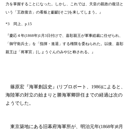
力を掌握することになった。しかし、これでは、天皇の親政の復活と
いう「王政復古」の看板と齟齬[そご]を来してしまう。』
*
3
同上、p.15
『慶応４年(1868年)1月3日付けで、嘉彰親王が軍事総裁に任ぜられ、
「御守衛兵士」を「指揮・進退」する権限を委ねられた。以後、嘉彰
親王は「将軍宮」[しょうぐんのみや]と称される。』
篠原宏『海軍創設史』(リブロポート、1986)によると、
海陸軍の対立の始まりと勝海軍卿辞任までの経過は次の
ようでした。
東京築地にある旧幕府海軍所が、明治元年(1868年)8月