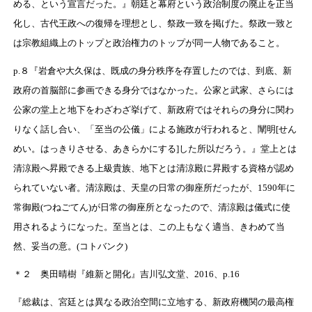
める、という宣言だった。』朝廷と幕府という政治制度の廃止を正当
化し、古代王政への復帰を理想とし、祭政一致を掲げた。祭政一致と
は宗教組織上のトップと政治権力のトップが同一人物であること。
p.８『岩倉や大久保は、既成の身分秩序を存置したのでは、到底、新
政府の首脳部に参画できる身分ではなかった。公家と武家、さらには
公家の堂上と地下をわざわざ挙げて、新政府ではそれらの身分に関わ
りなく話し合い、「至当の公儀」による施政が行われると、闡明[せん
めい。はっきりさせる、あきらかにする]した所以だろう。』堂上とは
清涼殿へ昇殿できる上級貴族、地下とは清涼殿に昇殿する資格が認め
られていない者。清涼殿は、天皇の日常の御座所だったが、1590年に
常御殿(つねごてん)が日常の御座所となったので、清涼殿は儀式に使
用されるようになった。至当とは、この上もなく適当、きわめて当
然、妥当の意。(コトバンク)
＊２
奥田晴樹『維新と開化』吉川弘文堂、2016、p.16
『総裁は、宮廷とは異なる政治空間に立地する、新政府機関の最高権