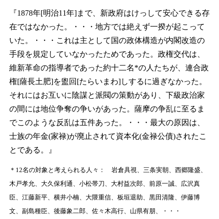
『1878年[明治11年]まで、新政府はけっして安心できる存
在ではなかった。・・・地方では絶えず一揆が起こって
いた。・・・これは主として国の政体構造が内閣改造の
手段を規定していなかったためであった。政権交代は、
維新革命の指導者であった約十二名*の人たちが、連合政
権[薩長土肥]を盥回[たらいまわ]しするに過ぎなかった。
それにはお互いに陰謀と派閥の策動があり、下級政治家
の間には地位争奪の争いがあった。薩摩の争乱に至るま
でこのような反乱は五件あった。・・・最大の原因は、
士族の年金(家禄)が廃止されて資本化(金禄公債)されたこ
とである。』
＊
12名の対象と考えられる人々： 岩倉具視、三条実朝、西郷隆盛、
木戸孝允、大久保利通、小松帯刀、大村益次郎、前原一誠、広沢真
臣、江藤新平、横井小楠、大隈重信、板垣退助、黒田清隆、伊藤博
文、副島種臣、後藤象二郎、佐々木高行、山県有朋、・・・