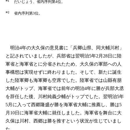
*¹
だいじょう、省内序列第4位。
*²
省内序列第3位。
明治4年の大久保の意見書に「兵卿山県、同大輔川村」
と記されていましたが、兵部省は翌明治5年2月28日に陸
軍省と海軍省とに分省されたため、大久保の軍部への人
事構想は実現せずに終わりました。そして、新たに誕生
した陸軍卿も海軍卿も空席でした。陸軍省では山縣有朋
大輔がトップ、海軍省では前年の明治4年に勝が兵部大丞
を辞任した後、川村純義少輔がトップでした。翌明治5年
5月に入って西郷隆盛が勝を海軍省大輔に推薦し、勝は5
月10日に海軍省大輔に就任しました。海軍省を舞台に大
久保は川村、西郷は勝を推すという状況が生じていまし
た。