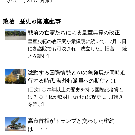
さい。（スパム対策）
政治
|
歴史
の関連記事
戦前の亡霊たちによる皇室典範の改正
皇室典範の改正案が衆議院に続いて、7月17日
に参議院でも可決され、成立した。旧宮 …[続
きを読む]
激動する国際情勢とAIの急発展が同時進
行する時代 海外特派員への期待とは
[目次] ◇70年以上の歴史を持つ国際記者賞と
は？ ◇「私が取材しなければ歴史に …[続き
を読む]
高市首相がトランプと交わした密約
は・・・