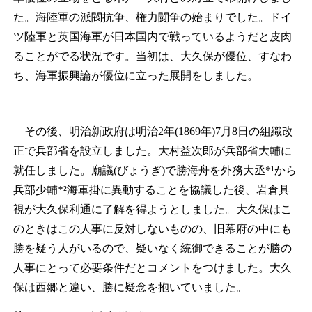
た。海陸軍の派閥抗争、権力闘争の始まりでした。ドイ
ツ陸軍と英国海軍が日本国内で戦っているようだと皮肉
ることがでる状況です。当初は、大久保が優位、すなわ
ち、海軍振興論が優位に立った展開をしました。
その後、明治新政府は明治2年(1869年)7月8日の組織改
正で兵部省を設立しました。大村益次郎が兵部省大輔に
就任しました。廟議(びょうぎ)で勝海舟を外務大丞*¹から
兵部少輔*²海軍掛に異動することを協議した後、岩倉具
視が大久保利通に了解を得ようとしました。大久保はこ
のときはこの人事に反対しないものの、旧幕府の中にも
勝を疑う人がいるので、疑いなく統御できることが勝の
人事にとって必要条件だとコメントをつけました。大久
保は西郷と違い、勝に疑念を抱いていました。