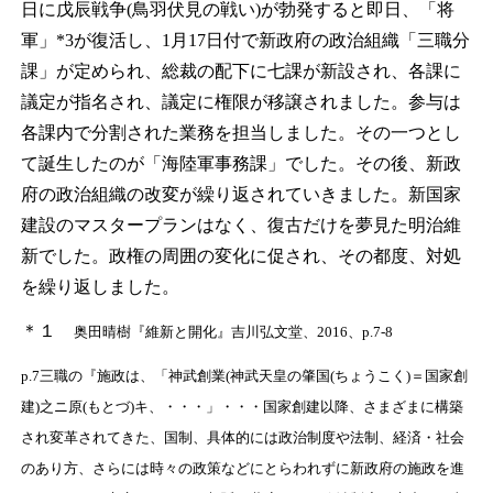
日に戊辰戦争(鳥羽伏見の戦い)が勃発すると即日、「将
軍」*
3
が復活し、1月17日付で新政府の政治組織「三職分
課」が定められ、総裁の配下に七課が新設され、各課に
議定が指名され、議定に権限が移譲されました。参与は
各課内で分割された業務を担当しました。その一つとし
て誕生したのが「海陸軍事務課」でした。その後、新政
府の政治組織の改変が繰り返されていきました。新国家
建設のマスタープランはなく、復古だけを夢見た明治維
新でした。政権の周囲の変化に促され、その都度、対処
を繰り返しました。
＊１
奥田晴樹『維新と開化』吉川弘文堂、2016、p.7-8
p.7三職の『施政は、「神武創業(神武天皇の肇国(ちょうこく)＝国家創
建)之ニ原(もとづ)キ、・・・」・・・国家創建以降、さまざまに構築
され変革されてきた、国制、具体的には政治制度や法制、経済・社会
のあり方、さらには時々の政策などにとらわれずに新政府の施政を進