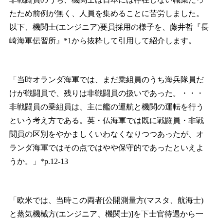
たため前例が無く、人員を集めることに苦労しました。
以下、機関士(エンジニア)要員採用の様子を、藤井哲『長
崎海軍伝習所』*
1
から抜粋して引用して紹介します。
「当時オランダ海軍では、まだ乗組員のうち海兵隊員だ
けが戦闘員で、残りは非戦闘員の扱いであった。・・・
非戦闘員の乗組員は、主に艦の運航と機関の運転を行う
という考え方である。英・仏海軍では既に戦闘員・非戦
闘員の区別をやかましくいわなくなりつつあったが、オ
ランダ海軍ではその点ではやや保守的であったといえよ
うか。」*p.12-13
「欧米では、当時この両者[公開測量方(マスタ、航海士)
と蒸気機械方(エンジニア、機関士)]を下士官待遇から一