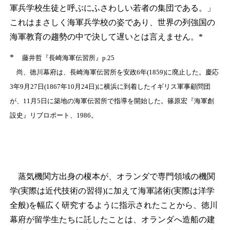
軍兵学校生徒と呼ぶにふさわしい若者の集団である。」
これはまさしく海軍兵学校の姿であり、世界の列強国の
海軍教育の趨勢の中で決して遅いとは言えません。*
*
藤井哲『長崎海軍伝習所』p.25
尚、徳川幕府は、長崎海軍伝習所を安政6年(1859)に廃止した。慶応
3年9月27日(1867年10月24日)に横浜に到着したイギリス軍事顧問団
が、11月5日に築地の海軍伝習所で指導を開始した。篠原宏『海軍創
設史』リブロポート、1986。
蒸気機関方出身の榎本が、オランダで専門領域の機関
学(実際は近代技術の習得)に加えて海軍諸術(実際は洋学
全般)を幅広く研究するように指示されたことから、徳川
幕府が留学生たちに託したことは、オランダへ造船の建