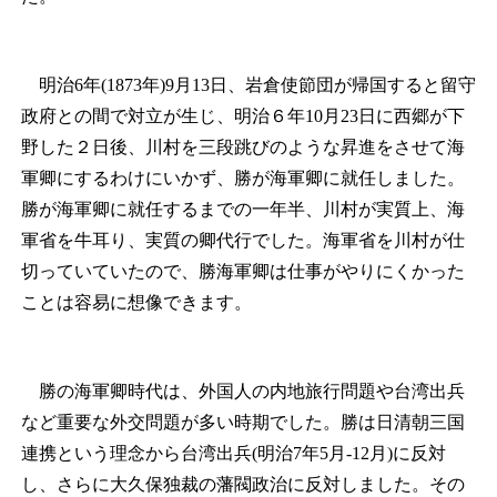
明治6年(1873年)9月13日、岩倉使節団が帰国すると留守
政府との間で対立が生じ、明治６年10月23日に西郷が下
野した２日後、川村を三段跳びのような昇進をさせて海
軍卿にするわけにいかず、勝が海軍卿に就任しました。
勝が海軍卿に就任するまでの一年半、川村が実質上、海
軍省を牛耳り、実質の卿代行でした。海軍省を川村が仕
切っていていたので、勝海軍卿は仕事がやりにくかった
ことは容易に想像できます。
勝の海軍卿時代は、外国人の内地旅行問題や台湾出兵
など重要な外交問題が多い時期でした。勝は日清朝三国
連携という理念から台湾出兵(明治7年5月‐12月)に反対
し、さらに大久保独裁の藩閥政治に反対しました。その