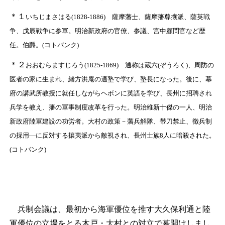
＊１
いちじまさはる(1828-1886) 薩摩藩士、薩摩藩尊攘派、薩英戦
争、戊辰戦争に参軍。明治新政府の官僚、参議、宮中顧問官など歴
任。伯爵。(コトバンク)
＊２
おおむらますじろう(1825-1869) 通称は蔵六(ぞうろく)、周防の
医者の家に生まれ、緒方洪庵の適塾で学び、塾長になった。後に、幕
府の講武所教授に就任しながらヘボンに英語を学び、長州に招聘され
兵学を教え、藩の軍事制度改革を行った。明治維新十傑の一人、明治
新政府陸軍建設の功労者。大村の政策－藩兵解隊、帯刀禁止、徴兵制
の採用―に反対する攘夷派から敵視され、長州士族8人に暗殺された。
(コトバンク)
兵制会議は、最初から海軍優位を推す大久保利通と陸
軍優位の立場をとる木戸・大村との対立で幕開けしまし