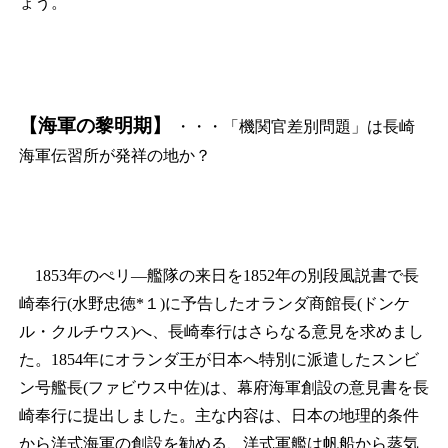
ょう。
【海軍の黎明期】
・・・「機関官差別問題」は長崎
海軍伝習所が発祥の地か？
1853年のぺリ―艦隊の来日を1852年の別段風説書で長
崎奉行(水野忠徳*
１
)に予告したオランダ商館長(ドンケ
ル・クルチウス)へ、長崎奉行はさらなる意見を求めまし
た。1854年にオランダ王が日本へ特別に派遣したスンビ
ン号艦長(ファビウス中佐)は、幕府海軍創設の意見書を長
崎奉行に提出しました。主な内容は、日本の地理的条件
から洋式海軍の創設を勧める、洋式軍艦は帆船から蒸気