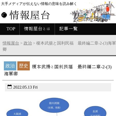
大手メディアが伝えない情報の意味を読み解く
情報屋台
TOP
情報屋台とは
記事一覧
情報屋台
>
政治
>
榎本武揚と国利民福 最終編二章-2-(3)海軍
卿
政治
歴史
榎本武揚と国利民福 最終編二章-2-(3)
海軍卿
2022.05.13 Fri