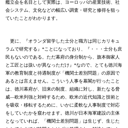
艦立会を名目として実際は、ヨーロッパの産業技術、社
会システム、文化などの幅広い調査・研究と修得を狙っ
ていたことがわかります。
更に、『オランダ留学した士分と職方は同じカリキュ
ラムで研究する』*ことになっており、『・・・士分も庶
民もないのである。ただ幕府の身分制から、旗本御家人
と工匠とは扱いが異なっただけ』*なので、とても徳川海
軍の教育制度と待遇制度が「機関士差別問題」の原因で
あるとは言えません。こういう人事を幕閣が行ったこと
は、徳川幕府が、旧来の制度、組織に対し、新たなる脅
威―欧米列強と対峙するため、欧米の近代知識と技術と
を吸収・移転するために、いかに柔軟な人事制度で対応
をしていたかを窺わせます。徳川が日本海軍建設の主体
となっていれば、「機関士差別問題」は生じず、生じた