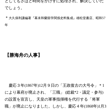
としてもさほど時間をかけずに処理され、解決していた
でしょう。
＊
大久保利謙編著『幕末和蘭留学関係史料集成』雄松堂書店、昭和57
年
【勝海舟の人事】
慶応３年(1867年)12月９日の「王政復古の大号令」
＊1
により幕府が廃止され、「三職」 (総裁*
2
・議定・参与)
の設置を宣言し、天皇の軍事指揮権を代行する「将軍
職」が廃止になりました。しかし、慶応４年(1868年)1月3