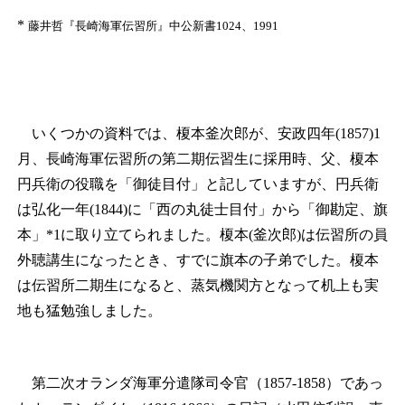
*
藤井哲『長崎海軍伝習所』中公新書1024、1991
いくつかの資料では、榎本釜次郎が、安政四年(1857)1
月、長崎海軍伝習所の第二期伝習生に採用時、父、榎本
円兵衛の役職を「御徒目付」と記していますが、円兵衛
は弘化一年(1844)に「西の丸徒士目付」から「御勘定、旗
本」*
1
に取り立てられました。榎本(釜次郎)は伝習所の員
外聴講生になったとき、すでに旗本の子弟でした。榎本
は伝習所二期生になると、蒸気機関方となって机上も実
地も猛勉強しました。
第二次オランダ海軍分遣隊司令官（1857-1858）であっ