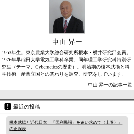
中山 昇一
1953年生。東京農業大学総合研究所榎本・横井研究部会員。
1976年早稲田大学電気工学科卒業。同年理工学研究科特別研
究生（テーマ、Cyberneticsの歴史）。明治期の榎本武揚と科
学技術、産業立国との関わりを調査、研究をしています。
中山 昇一の記事一覧
最近の投稿
榎本武揚と近代日本 「国利民福」を追い求めて〈上巻〉』
の正誤表