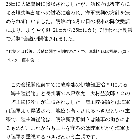
25日に大総督府に接収されましたが、新政府は榎本らに
よる蝦夷嶋占領への対応に追われ、海軍振興の方針を決
められずにいました。明治2年5月17日の榎本の降伏受諾
により、ようやく6月21日から25日にかけて行われた朝議
で兵制*会議が開催されました。
*
兵制とは兵役、兵備に関する制度のことで、軍制とほぼ同義。(コト
バンク、藤村俊一)
この会議開催前すでに薩摩藩の伊地知正治
＊1
による
「海主陸従論」と長州藩の木戸孝允―大村益次郎
＊２
の
「陸主海従論」が主張されました。海主陸従論とは海軍
は陸軍より厚遇され、地位も高くされるべきだという主
張で、陸主海従論は、明治新政府樹立は陸軍の働きによ
るものだ、これからも国内を守るのは陸軍だから海軍よ
り陸軍を重視するべきだという主張です。