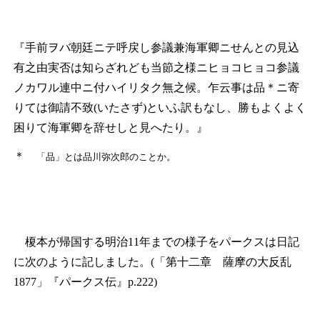
『手前ヲバ朝廷ニテ呼戻し参議兼海軍卿ニせんとの見込
有之由実否は知らざれども当節之様ニヒョコヒョコ参議
ノカワル連中ニ付ハイリタク無之候。乍云事は品
＊
ニ寄
りては御請不致(いたさず)といふ訳もなし、勝もよくよく
困りて海軍卿を辞せしと見へたり。』
＊
「品」とは品川弥次郎のことか。
榎本が帰国する明治11年までの様子をパークスは日記
に次のように記しました。(「第十二章 薩摩の大反乱
1877」『パークス伝』p.222)