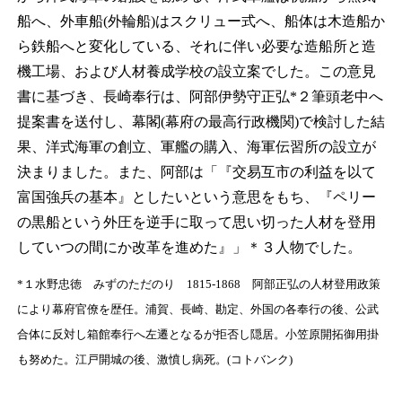
船へ、外車船(外輪船)はスクリュー式へ、船体は木造船か
ら鉄船へと変化している、それに伴い必要な造船所と造
機工場、および人材養成学校の設立案でした。この意見
書に基づき、長崎奉行は、阿部伊勢守正弘*
２
筆頭老中へ
提案書を送付し、幕閣(幕府の最高行政機関)で検討した結
果、洋式海軍の創立、軍艦の購入、海軍伝習所の設立が
決まりました。また、阿部は「『交易互市の利益を以て
富国強兵の基本』としたいという意思をもち、『ペリー
の黒船という外圧を逆手に取って思い切った人材を登用
していつの間にか改革を進めた』」
＊３
人物でした。
*
１
水野忠徳 みずのただのり 1815-1868 阿部正弘の人材登用政策
により幕府官僚を歴任。浦賀、長崎、勘定、外国の各奉行の後、公武
合体に反対し箱館奉行へ左遷となるが拒否し隠居。小笠原開拓御用掛
も努めた。江戸開城の後、激憤し病死。(コトバンク)