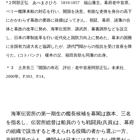
*
２
阿部正弘 あべまさひろ 1819-1857 福山藩主。幕府老中首席。
ペリー艦隊来航の対応を行い、開国を決意。有能な吏僚を身分の高下
にかかわらず幕政の要路に抜擢(ばってき)し、朝廷、幕府、諸藩の合
体と幕政の改革に努め、海軍伝習所、講武所、蕃書調所などを設立
し、日本の軍制改革を行い近代化と国防力向上に努めた。幕末の国難
に全国有力諸大名と協調したが、譜代門閥からの抵抗を受け首座を降
りた。(コトバンク) 榎本の父、箱田良助も同藩の出身。
＊３
土井良三『開国の布石 評伝：老中首座阿部正弘』未来社、
2000年。P.303、P.14。
海軍伝習所の第一期生の艦長候補を幕閣は旗本、三名
を指名し、伝習所総督は船員のうち戦闘員(兵員)は、幕府
の組織で該当すると考えられる役職の者から選ぶ一方、
非戦闘員のうち、機関士は日本には存在しない職業だっ