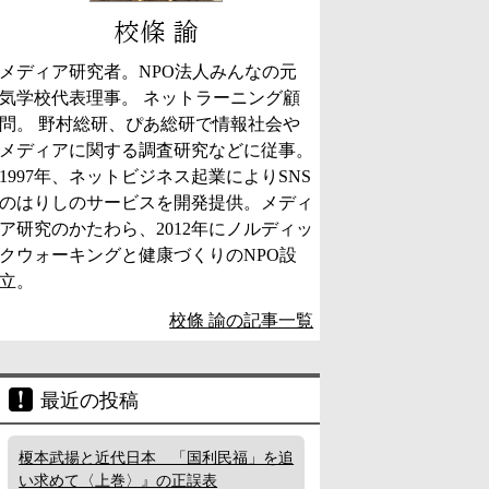
校條 諭
メディア研究者。NPO法人みんなの元
気学校代表理事。 ネットラーニング顧
問。 野村総研、ぴあ総研で情報社会や
メディアに関する調査研究などに従事。
1997年、ネットビジネス起業によりSNS
のはりしのサービスを開発提供。メディ
ア研究のかたわら、2012年にノルディッ
クウォーキングと健康づくりのNPO設
立。
校條 諭の記事一覧
最近の投稿
榎本武揚と近代日本 「国利民福」を追
い求めて〈上巻〉』の正誤表