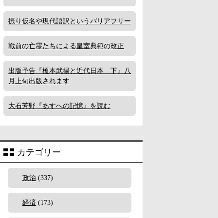
振り仮名や現代語訳というバリアフリー
戦前の亡霊たちによる皇室典範の改正
出版予告『榎本武揚と近代日本 下』八
月上旬出版されます
大石芳野『あすへの記憶』を読む
カテゴリー
政治
(337)
経済
(173)