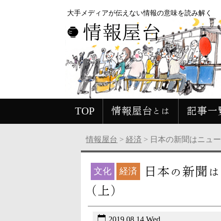
大手メディアが伝えない情報の意味を読み解く
情報屋台
TOP
情報屋台とは
記事一
情報屋台
>
経済
>
日本の新聞はニュ
日本の新聞は
文化
経済
（上）
2019.08.14 Wed