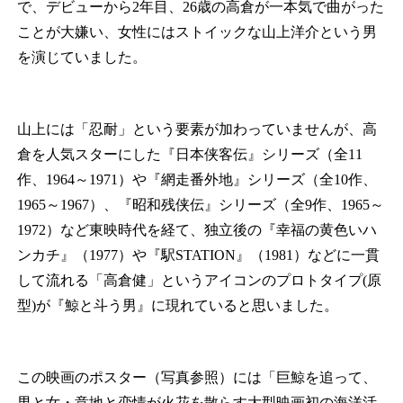
で、デビューから2年目、26歳の高倉が一本気で曲がった
ことが大嫌い、女性にはストイックな山上洋介という男
を演じていました。
山上には「忍耐」という要素が加わっていませんが、高
倉を人気スターにした『日本侠客伝』シリーズ（全11
作、1964～1971）や『網走番外地』シリーズ（全10作、
1965～1967）、『昭和残侠伝』シリーズ（全9作、1965～
1972）など東映時代を経て、独立後の『幸福の黄色いハ
ンカチ』（1977）や『駅STATION』（1981）などに一貫
して流れる「高倉健」というアイコンのプロトタイプ(原
型)が『鯨と斗う男』に現れていると思いました。
この映画のポスター（写真参照）には「巨鯨を追って、
男と女・意地と恋情が火花を散らす大型映画初の海洋活