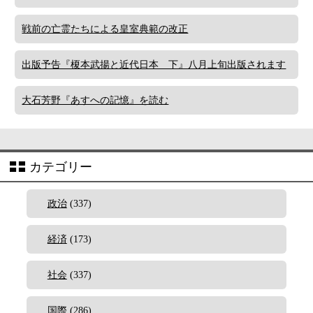
戦前の亡霊たちによる皇室典範の改正
出版予告『榎本武揚と近代日本 下』八月上旬出版されます
大石芳野『あすへの記憶』を読む
カテゴリー
政治
(337)
経済
(173)
社会
(337)
国際
(286)