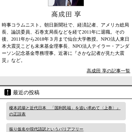
高成田 享
時事コラムニスト。朝日新聞社で、経済記者、アメリカ総局
長、論説委員、石巻支局長などを経て2011年に退職。その
後、2011年から2018年３月まで仙台大学教授。NPO法人東日
本大震災こども未来基金理事長、NPO法人テイラー・アンダ
ーソン記念基金専務理事。近著に『さかな記者が見た大震
災』など。
高成田 享の記事一覧
最近の投稿
榎本武揚と近代日本 「国利民福」を追い求めて〈上巻〉』
の正誤表
振り仮名や現代語訳というバリアフリー