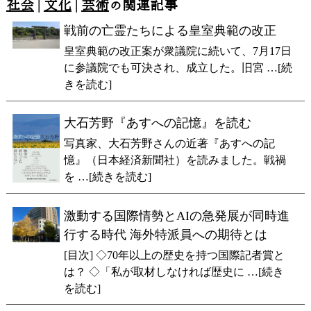
社会
|
文化
|
芸術
の関連記事
戦前の亡霊たちによる皇室典範の改正
皇室典範の改正案が衆議院に続いて、7月17日
に参議院でも可決され、成立した。旧宮 …[続
きを読む]
大石芳野『あすへの記憶』を読む
写真家、大石芳野さんの近著『あすへの記
憶』（日本経済新聞社）を読みました。戦禍
を …[続きを読む]
激動する国際情勢とAIの急発展が同時進
行する時代 海外特派員への期待とは
[目次] ◇70年以上の歴史を持つ国際記者賞と
は？ ◇「私が取材しなければ歴史に …[続き
を読む]