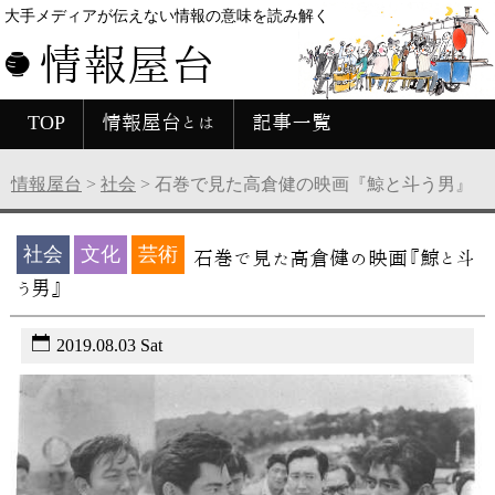
大手メディアが伝えない情報の意味を読み解く
情報屋台
TOP
情報屋台とは
記事一覧
情報屋台
>
社会
>
石巻で見た高倉健の映画『鯨と斗う男』
社会
文化
芸術
石巻で見た高倉健の映画『鯨と斗
う男』
2019.08.03 Sat