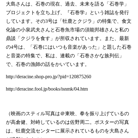
大島さんは、石巻の現在、過去、未来を語る「石巻学」
プロジェクトを立ち上げ、『石巻学』という雑誌を発行
しています。その3号は「牡鹿とクジラ」の特集で、食文
化論の小泉武夫さんと石巻魚市場の須能邦雄さんと私の
鼎談「クジラを食す」が所収されています。また、最新
の4号は、「石巻にはいつも音楽があった」と題した石巻
と音楽の特集で、私は、連載の「石巻さかな族列伝」
で、石巻の漁師の話をかいています。
http://deracine.shop-pro.jp/?pid=120875260
http://deracine.fool.jp/books/isnmk/04.htm
（映画のスティル写真は＠東映、拳を振り上げているの
が高倉健、対峙しているのは佐野周二。ポスターの写真
は、牡鹿交流センターに展示されているものを大島さん