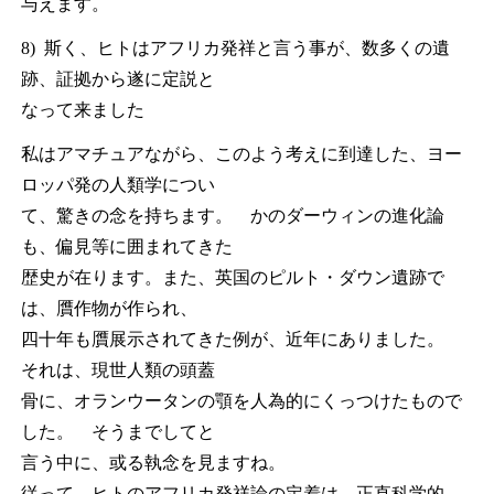
与えます。
8) 斯く、ヒトはアフリカ発祥と言う事が、数多くの遺
跡、証拠から遂に定説と
なって来ました
私はアマチュアながら、このよう考えに到達した、ヨー
ロッパ発の人類学につい
て、驚きの念を持ちます。 かのダーウィンの進化論
も、偏見等に囲まれてきた
歴史が在ります。また、英国のピルト・ダウン遺跡で
は、贋作物が作られ、
四十年も贋展示されてきた例が、近年にありました。
それは、現世人類の頭蓋
骨に、オランウータンの顎を人為的にくっつけたもので
した。 そうまでしてと
言う中に、或る執念を見ますね。
従って、ヒトのアフリカ発祥論の定着は、正直科学的