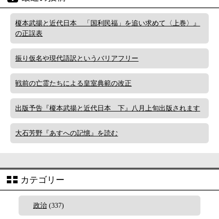
榎本武揚と近代日本 「国利民福」を追い求めて〈上巻〉』
の正誤表
振り仮名や現代語訳というバリアフリー
戦前の亡霊たちによる皇室典範の改正
出版予告『榎本武揚と近代日本 下』八月上旬出版されます
大石芳野『あすへの記憶』を読む
カテゴリー
政治
(337)