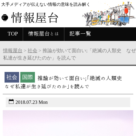
大手メディアが伝えない情報の意味を読み解く
情報屋台
TOP
情報屋台とは
記事一覧
情報屋台
>
社会
>
推論が効いて面白い;「絶滅の人類史 なぜ
私達が生き延びたのか」を読んで
社会
国際
推論が効いて面白い;「絶滅の人類史
なぜ私達が生き延びたのか」を読んで
2018.07.23 Mon