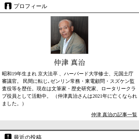
プロフィール
仲津 真治
昭和19年生まれ 京大法卒 、ハーバード大学修士、元国土庁
審議官。 民間に転じ､ゼンリン常務・東電顧問・スズケン監
査役等を歴任。現在は文筆家・歴史研究家、ロータリークラ
ブ役員として活動中。 （仲津真治さんは2021年に亡くなられ
ました。）
仲津 真治の記事一覧
最近の投稿