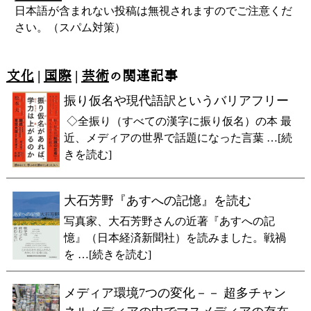
日本語が含まれない投稿は無視されますのでご注意くだ
さい。（スパム対策）
文化
|
国際
|
芸術
の関連記事
振り仮名や現代語訳というバリアフリー
◇全振り（すべての漢字に振り仮名）の本 最
近、メディアの世界で話題になった言葉 …[続
きを読む]
大石芳野『あすへの記憶』を読む
写真家、大石芳野さんの近著『あすへの記
憶』（日本経済新聞社）を読みました。戦禍
を …[続きを読む]
メディア環境7つの変化－－ 超多チャン