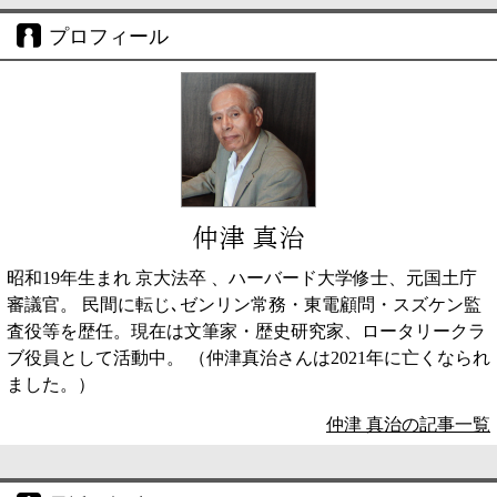
プロフィール
仲津 真治
昭和19年生まれ 京大法卒 、ハーバード大学修士、元国土庁
審議官。 民間に転じ､ゼンリン常務・東電顧問・スズケン監
査役等を歴任。現在は文筆家・歴史研究家、ロータリークラ
ブ役員として活動中。 （仲津真治さんは2021年に亡くなられ
ました。）
仲津 真治の記事一覧