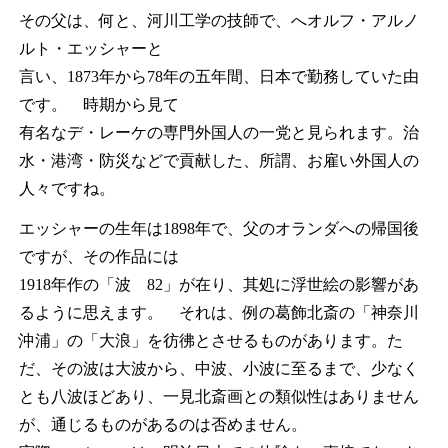
その父は、何と、河川工学の技師で、へオルフ・アルノ
ルト・エッシャーと
言い、1873年から78年の五年間、日本で勤務していた由
です。 時期から見て
有名なデ・レーケの専門外国人の一党と見られます。治
水・港湾・防災などで貢献した、所謂、お雇い外国人の
人々ですね。
エッシャーの生年は1898年で、父のオランダへの帰国後
ですが、その作品には
1918年作の「波 82」が在り、其処に浮世絵の影響があ
るように思えます。 それは、例の葛飾北斎の「神奈川
沖浦」の「大浪」を彷彿とさせるものがあります。た
だ、その波は大波から、中波、小波に至るまで、少なく
とも八波ほどあり、一見北斎画との類似性はありません
が、通じるものがあるのは否めません。