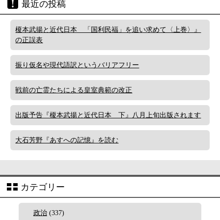
最近の投稿
榎本武揚と近代日本 「国利民福」を追い求めて〈上巻〉』
の正誤表
振り仮名や現代語訳というバリアフリー
戦前の亡霊たちによる皇室典範の改正
出版予告『榎本武揚と近代日本 下』八月上旬出版されます
大石芳野『あすへの記憶』を読む
カテゴリー
政治
(337)