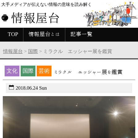
大手メディアが伝えない情報の意味を読み解く
情報屋台
TOP
情報屋台とは
記事一覧
情報屋台
>
国際
>
ミラクル エッシャー展を鑑賞
文化
国際
芸術
ミラクル エッシャー展を鑑賞
2018.06.24 Sun