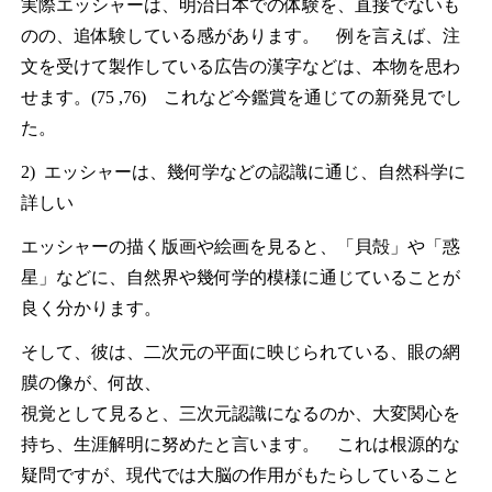
実際エッシャーは、明治日本での体験を、直接でないも
のの、追体験している感があります。 例を言えば、注
文を受けて製作している広告の漢字などは、本物を思わ
せます。(75 ,76) これなど今鑑賞を通じての新発見でし
た。
2) エッシャーは、幾何学などの認識に通じ、自然科学に
詳しい
エッシャーの描く版画や絵画を見ると、「貝殻」や「惑
星」などに、自然界や幾何学的模様に通じていることが
良く分かります。
そして、彼は、二次元の平面に映じられている、眼の網
膜の像が、何故、
視覚として見ると、三次元認識になるのか、大変関心を
持ち、生涯解明に努めたと言います。 これは根源的な
疑問ですが、現代では大脳の作用がもたらしていること