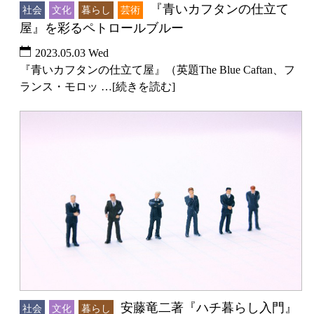
『青いカフタンの仕立て
社会
文化
暮らし
芸術
屋』を彩るペトロールブルー
2023.05.03 Wed
『青いカフタンの仕立て屋』（英題The Blue Caftan、フ
ランス・モロッ …[続きを読む]
安藤竜二著『ハチ暮らし入門』
社会
文化
暮らし