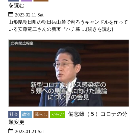
を読む
2023.02.11 Sat
山形県朝日町の朝日岳山麓で蜜ろうキャンドルを作って
いる安藤竜二さんの新著『ハチ暮 …[続きを読む]
備忘録（５）コロナの分
社会
政治
暮らし
からだ
類変更
2023.01.21 Sat