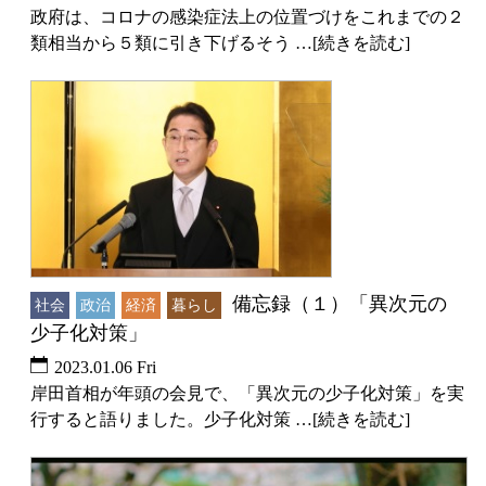
政府は、コロナの感染症法上の位置づけをこれまでの２
類相当から５類に引き下げるそう …[続きを読む]
備忘録（１）「異次元の
社会
政治
経済
暮らし
少子化対策」
2023.01.06 Fri
岸田首相が年頭の会見で、「異次元の少子化対策」を実
行すると語りました。少子化対策 …[続きを読む]