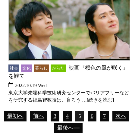
映画『桜色の風が咲く』
社会
文化
暮らし
からだ
を観て
2022.10.19 Wed
東京大学先端科学技術研究センターでバリアフリーなど
を研究する福島智教授は、盲ろう …[続きを読む]
最初へ
前へ
3
4
5
6
7
次へ
最後へ