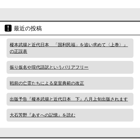
最近の投稿
榎本武揚と近代日本 「国利民福」を追い求めて〈上巻〉』
の正誤表
振り仮名や現代語訳というバリアフリー
戦前の亡霊たちによる皇室典範の改正
出版予告『榎本武揚と近代日本 下』八月上旬出版されます
大石芳野『あすへの記憶』を読む