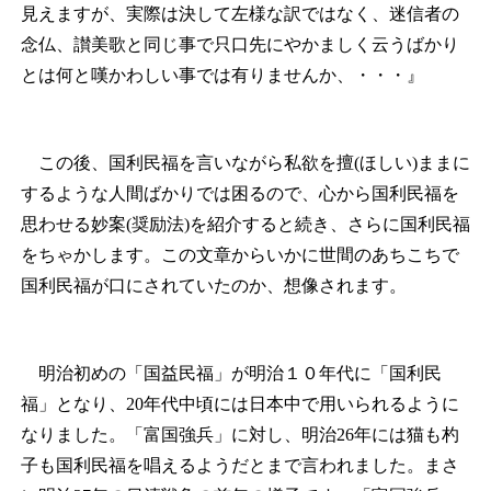
見えますが、実際は決して左様な訳ではなく、迷信者の
念仏、讃美歌と同じ事で只口先にやかましく云うばかり
とは何と嘆かわしい事では有りませんか、・・・』
この後、国利民福を言いながら私欲を擅(ほしい)ままに
するような人間ばかりでは困るので、心から国利民福を
思わせる妙案(奨励法)を紹介すると続き、さらに国利民福
をちゃかします。この文章からいかに世間のあちこちで
国利民福が口にされていたのか、想像されます。
明治初めの「国益民福」が明治１０年代に「国利民
福」となり、20年代中頃には日本中で用いられるように
なりました。「富国強兵」に対し、明治26年には猫も杓
子も国利民福を唱えるようだとまで言われました。まさ