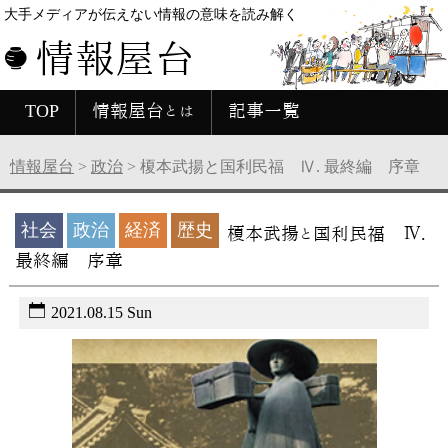
大手メディアが伝えない情報の意味を読み解く
情報屋台
TOP
情報屋台とは
記事一覧
情報屋台
>
政治
>
榎本武揚と国利民福 Ⅳ. 最終編 序章
社会
政治
経済
歴史
榎本武揚と国利民福 Ⅳ.
最終編 序章
2021.08.15 Sun