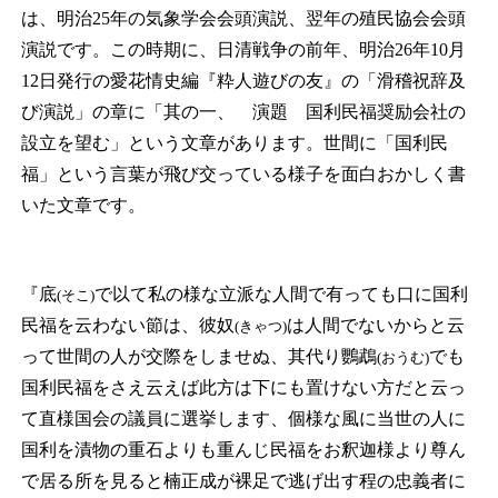
は、明治25年の気象学会会頭演説、翌年の殖民協会会頭
演説です。この時期に、日清戦争の前年、明治26年10月
12日発行の愛花情史編『粋人遊びの友』の「滑稽祝辞及
び演説」の章に「其の一、 演題 国利民福奨励会社の
設立を望む」という文章があります。世間に「国利民
福」という言葉が飛び交っている様子を面白おかしく書
いた文章です。
『底
で以て私の様な立派な人間で有っても口に国利
(そこ)
民福を云わない節は、彼奴
は人間でないからと云
(きゃつ)
って世間の人が交際をしませぬ、其代り鸚鵡
でも
(おうむ)
国利民福をさえ云えば此方は下にも置けない方だと云っ
て直様国会の議員に選挙します、個様な風に当世の人に
国利を漬物の重石よりも重んじ民福をお釈迦様より尊ん
で居る所を見ると楠正成が裸足で逃げ出す程の忠義者に