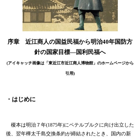
序章 近江商人の国益民福から明治40年国防方
針の国家目標―国利民福へ
(アイキャッチ画像は「東近江市近江商人博物館」のホームページから
引用)
・はじめに
榎本は明治７年(1875年)にペテルブルクに向け出立した
後、翌年樺太千島交換条約が締結されたとき、国内の新