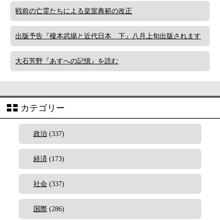
戦前の亡霊たちによる皇室典範の改正
出版予告『榎本武揚と近代日本 下』八月上旬出版されます
大石芳野『あすへの記憶』を読む
カテゴリー
政治
(337)
経済
(173)
社会
(337)
国際
(286)