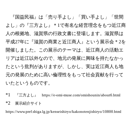
『国益民福』は「売り手よし」「買い手よし」「世間
よし」の『三方よし』
＊1
で有名な経営理念をもつ近江商
人の根拠地、滋賀県の行政文書に登場します。滋賀県は
平成27年に『滋賀の商業と近江商人』という展示会
＊2
を
開催しました。この展示のテーマは、近江商人の活動エ
リアは近江以外なので、地元の発展に興味を持たなかっ
たという批判がありますが、しかし、実は近江商人も地
元の発展のために高い倫理性をもって社会貢献を行って
いたというものです。
*1
『三方よし』 https://e-omi-muse.com/omishounin/about6.html
*2
展示紹介サイト
https://www.pref.shiga.lg.jp/kenseishiryo/kakonotenjishiryo/10800.html