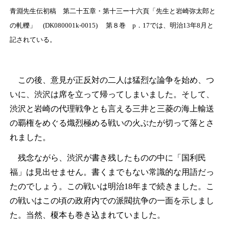
青淵先生伝初稿 第二十五章・第十三ー十六頁「先生と岩崎弥太郎と
の軋轢」 (DK080001k-0015) 第８巻 p．17では、明治13年8月と
記されている。
この後、意見が正反対の二人は猛烈な論争を始め、つ
いに、渋沢は席を立って帰ってしまいました。そして、
渋沢と岩崎の代理戦争とも言える三井と三菱の海上輸送
の覇権をめぐる熾烈極める戦いの火ぶたが切って落とさ
れました。
残念ながら、渋沢が書き残したものの中に「国利民
福」は見出せません。書くまでもない常識的な用語だっ
たのでしょう。この戦いは明治18年まで続きました。こ
の戦いはこの頃の政府内での派閥抗争の一面を示しまし
た。当然、榎本も巻き込まれていました。