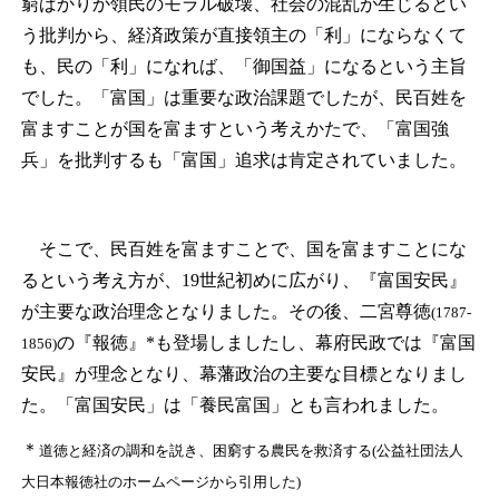
窮ばかりか領民のモラル破壊、社会の混乱が生じるとい
う批判から、経済政策が直接領主の「利」にならなくて
も、民の「利」になれば、「御国益」になるという主旨
でした。「富国」は重要な政治課題でしたが、民百姓を
富ますことが国を富ますという考えかたで、「富国強
兵」を批判するも「富国」追求は肯定されていました。
そこで、民百姓を富ますことで、国を富ますことにな
るという考え方が、19世紀初めに広がり、『富国安民』
が主要な政治理念となりました。その後、二宮尊徳
(1787-
の『報徳』*も登場しましたし、幕府民政では『富国
1856)
安民』が理念となり、幕藩政治の主要な目標となりまし
た。「富国安民」は「養民富国」とも言われました。
＊
道徳と経済の調和を説き、困窮する農民を救済する(公益社団法人
大日本報徳社のホームページから引用した)