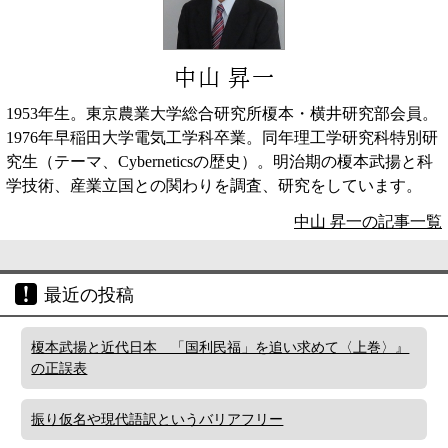
中山 昇一
1953年生。東京農業大学総合研究所榎本・横井研究部会員。
1976年早稲田大学電気工学科卒業。同年理工学研究科特別研
究生（テーマ、Cyberneticsの歴史）。明治期の榎本武揚と科
学技術、産業立国との関わりを調査、研究をしています。
中山 昇一の記事一覧
最近の投稿
榎本武揚と近代日本 「国利民福」を追い求めて〈上巻〉』
の正誤表
振り仮名や現代語訳というバリアフリー