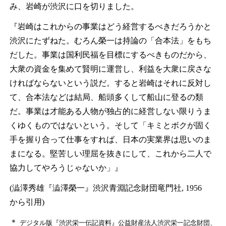
み、岩崎が渋沢に口を切りました。
『岩崎はこれからの事業はどう経営するべきだろうかと
渋沢にたずねた。むろん榮一は持論の「合本法」をもち
だした。事業は国利民福を目標にするべきものだから、
大衆の資金を集めて賢明に運営し、利益を大衆に戻さな
ければならないという説だ。すると岩崎はそれに反対し
て、合本法などは結局、船頭多くして船山に登るの類
だ。事業は才能ある人物が独占的に経営しない限りうま
くゆくものではないという。そして「キミとボクが固く
手を握り合って仕事をすれば、日本の実業界は思いのま
まになる。堅苦しい理屈を抜きにして、これから二人で
協力してやろうじゃないか」』
(澁澤秀雄『澁澤榮一』渋沢青淵記念財団竜門社, 1956
から引用)
＊
デジタル版『渋沢栄一伝記資料』公益財産法人渋沢栄一記念財団、