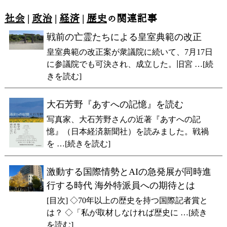
社会
|
政治
|
経済
|
歴史
の関連記事
戦前の亡霊たちによる皇室典範の改正
皇室典範の改正案が衆議院に続いて、7月17日
に参議院でも可決され、成立した。旧宮 …[続
きを読む]
大石芳野『あすへの記憶』を読む
写真家、大石芳野さんの近著『あすへの記
憶』（日本経済新聞社）を読みました。戦禍
を …[続きを読む]
激動する国際情勢とAIの急発展が同時進
行する時代 海外特派員への期待とは
[目次] ◇70年以上の歴史を持つ国際記者賞と
は？ ◇「私が取材しなければ歴史に …[続き
を読む]