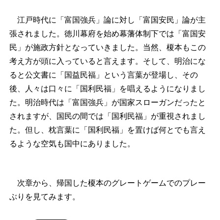
江戸時代に「富国強兵」論に対し「富国安民」論が主
張されました。徳川幕府を始め幕藩体制下では「富国安
民」が施政方針となっていきました。当然、榎本もこの
考え方が頭に入っていると言えます。そして、明治にな
ると公文書に「国益民福」という言葉が登場し、その
後、人々は口々に「国利民福」を唱えるようになりまし
た。明治時代は「富国強兵」が国家スローガンだったと
されますが、国民の間では「国利民福」が重視されまし
た。但し、枕言葉に「国利民福」を置けば何とでも言え
るような空気も国中にありました。
次章から、帰国した榎本のグレートゲームでのプレー
ぶりを見てみます。