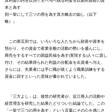
其利金の内を以預ケ主へ与へ残る利金を以窮民授産の資
本と為す
則一挙にして三ツの用を為す其大略左の如し（以下
略）』
この第五則では、いろいろな人たちから財産や資本を
預かり、その資金で産業全般の活動の勢いを盛んにし、
商売をするすべての国益民福を為す(実現する)人々に貸し
付け、その結果得られた利益の分配金を出資者へ与え、
さらには、失業者には手に職が就くよう職業訓練をする
資金に回すといった意味が書かれていました。
「三方よし」は、後世の研究者が、近江商人の活動や
経営理念を研究した結果たどりついた結論でした。この
「一挙で三つの用を為す」という言葉にその心を感じさ