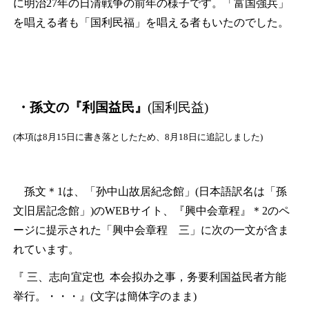
に明治27年の日清戦争の前年の様子です。「富国強兵」
を唱える者も「国利民福」を唱える者もいたのでした。
・孫文の『
利国益民
』
(国利民益)
(本項は8月15日に書き落としたため、8月18日に追記しました)
孫文
＊1
は、「孙中山故居紀念館」(日本語訳名は「孫
文旧居記念館」)のWEBサイト、『興中会章程』
＊2
のペ
ージに提示された「興中会章程 三」に次の一文が含ま
れています。
『 三、志向宜定也 本会拟办之事，务要利国益民者方能
举行。・・・』(文字は簡体字のまま)