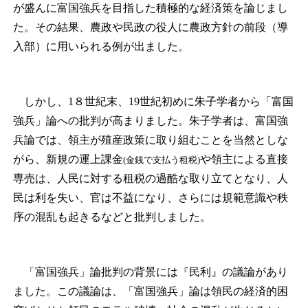
が盛んに富国強兵を目指した積極的な経済策を論じまし
た。その結果、農政や民政の役人に農政方針の前段（導
入部）に用いられる例が出ました。
しかし、1８世紀末、19世紀初めに朱子学者から「富国
強兵」論への批判が高まりました。朱子学者は、富国強
兵論では、領主が殖産政策に取り組むことを当然としな
がら、新規の運上課金
や領主による直接
(金銭で支払う租税)
専売は、人民に対する租税の過酷な取り立てとなり、人
民は利を失い、官は不益になり、さらには規範意識や秩
序の混乱も起きるなどと批判しました。
「富国強兵」論批判の背景には『民利』の議論があり
ました。この議論は、「富国強兵」論は領民の経済的困