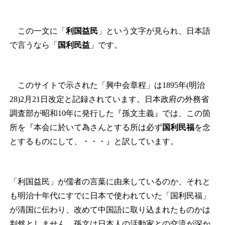
この一文に「
利国益民
」という文字が見られ、日本語
で言うなら「
国利民益
」です。
このサイトで示された「興中会章程」は1895年(明治
28)2月21日改定と記録されています。日本政府の外務省
調査部が昭和10年に発行した『孫文主義』では、この箇
所を『本会に於いて為さんとする所は必ず
国利民福
を念
とするものにして、・・・』と訳しています。
「利国益民」が儒者の言葉に由来しているのか、それと
も明治十年代にすでに日本で使われていた「国利民福」
が清国に伝わり、改めて中国語に取り込まれたものかは
判然としません。孫文は日本人の活動家との交流が深か