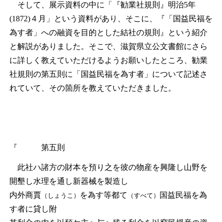
そして、展示資料の中に「『勧業社規則』明治5年
(1872)４月」という資料があり、そこに、『「国益民福を
為す者」への融資を目的とした結社の規則』という紹介
と解説がありました。そこで、滋賀県立公文書館にさら
に詳しく教えていただけるようお願いしたところ、勧業
社規則の第五則に「国益民福を為す者」について記述さ
れていて、その箇所を教えていただきました。
『 第五則
此社ハ諸方の財本を預り之を彼の物産を興隆し山野を
開墾し水理を通し新器械を製造し
内外商賈
を為す等都て
国益民福を為
（しょうこ）
（すべて）
す者に貸し附