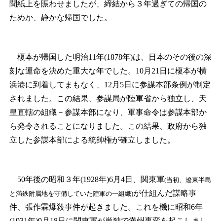
聞紙上を賑わせましたが、締結から３年過ぎての帰国の
ためか、静かな帰国でした。
榎本が帰国した明治11年(1878年)は、日本のその後の深
刻な運命を決めた重大な年でした。10月21日に榎本が横
浜港に到着してまもなく、12月5日に参謀本部条例が制定
されました。この結果、参謀局が陸軍省から独立し、天
皇直轄の組織－参謀本部になり、軍事命令は参謀本部か
ら発令されることになりました。この結果、政府から独
立した参謀本部による統帥権が確立しました。
50年後の昭和３年(1928年)6月4日、関東軍
(当初、遼東半島
が仕組んだ謀略事
と満鉄附属地を守備していた陸軍の一組織)
件、張作霖爆殺事件が起きました。これを機に昭和6年
(1931年)9月18日に関東軍が単独で満州事変を起こしまし