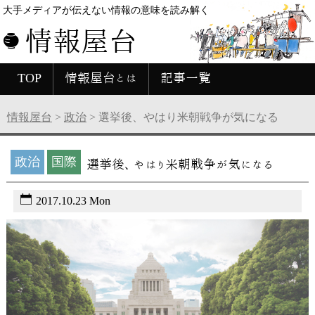
大手メディアが伝えない情報の意味を読み解く
情報屋台
TOP
情報屋台とは
記事一覧
情報屋台
>
政治
>
選挙後、やはり米朝戦争が気になる
政治
国際
選挙後、やはり米朝戦争が気になる
2017.10.23 Mon