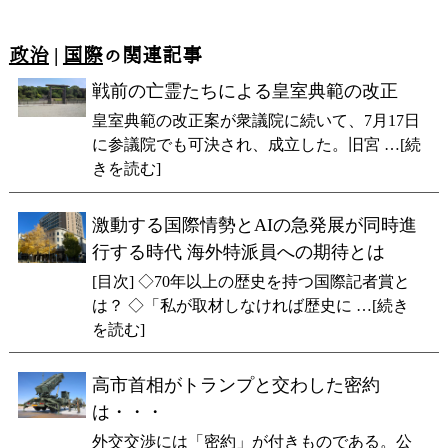
政治
|
国際
の関連記事
戦前の亡霊たちによる皇室典範の改正
皇室典範の改正案が衆議院に続いて、7月17日
に参議院でも可決され、成立した。旧宮 …[続
きを読む]
激動する国際情勢とAIの急発展が同時進
行する時代 海外特派員への期待とは
[目次] ◇70年以上の歴史を持つ国際記者賞と
は？ ◇「私が取材しなければ歴史に …[続き
を読む]
高市首相がトランプと交わした密約
は・・・
外交交渉には「密約」が付きものである。公