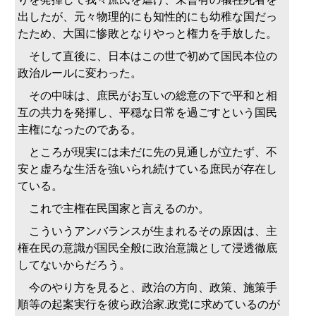
出したが、元々物理的にも知性的にも幼稚な国だっ
たため、大国に惨敗となりやっと権力を手放した。
そして直後に、日本はこの世で初めて国民本位の
政治ルールに変わった。
その中味は、庶民がお互いの総意の下で平和と相
互の共力を発揮し、平穏な日常を過ごすという国民
主権になったのである。
ところが現実には未だに先の見通しが立たず、不
安と虚ろな生活を強いられ続けている庶民が存在し
ている。
これで主権在民国家と言えるのか。
こういうアンバランスが生まれるその原因は、主
権在民の意識が国民全般に政治意識として浸透徹底
してないからだろう。
今のやり方を見ると、政治の方向、政策、施策手
順等の起案実行を彼ら政治家.政党に求めているのが