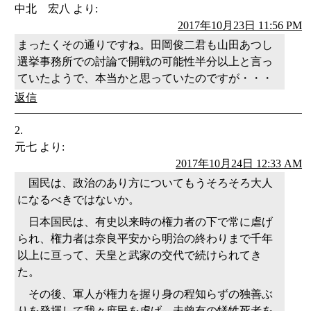
中北 宏八
より:
2017年10月23日 11:56 PM
まったくその通りですね。田岡俊二君も山田あつし
選挙事務所での討論で開戦の可能性半分以上と言っ
ていたようで、本当かと思っていたのですが・・・
返信
元七
より:
2017年10月24日 12:33 AM
国民は、政治のあり方についてもうそろそろ大人
になるべきではないか。
日本国民は、有史以来時の権力者の下で常に虐げ
られ、権力者は奈良平安から明治の終わりまで千年
以上に亘って、天皇と武家の交代で続けられてき
た。
その後、軍人が権力を握り身の程知らずの独善ぶ
りを発揮して我々庶民を虐げ、未曾有の犠牲死者を