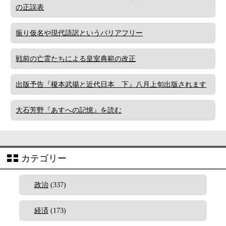
の正誤表
振り仮名や現代語訳というバリアフリー
戦前の亡霊たちによる皇室典範の改正
出版予告『榎本武揚と近代日本 下』八月上旬出版されます
大石芳野『あすへの記憶』を読む
カテゴリー
政治
(337)
経済
(173)