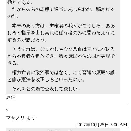
殆どである。
だから彼らの思惑で適当にあしらわれ、騙される
のだ。
本来のあり方は、主権者の我々がこうしろ、ああ
しろと指示を出し其れに従う者のみに委ねるように
するのが筋だろう。
そうすれば、ごまかしやウソ八百は直ぐにバレる
から不遜者を追放でき、我々庶民本位の国が実現で
きる。
権力亡者の政治家ではなく、ごく普通の庶民の誰
と誰が憲法を改正しろといったのか。
それを公の場で公表して欲しい。
返信
マサノリ
より:
2017年10月25日 5:00 AM