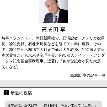
高成田 享
時事コラムニスト。朝日新聞社で、経済記者、アメリカ総局
長、論説委員、石巻支局長などを経て2011年に退職。その
後、2011年から2018年３月まで仙台大学教授。NPO法人東日
本大震災こども未来基金理事長、NPO法人テイラー・アンダ
ーソン記念基金専務理事。近著に『さかな記者が見た大震
災』など。
高成田 享の記事一覧
最近の投稿
榎本武揚と近代日本 「国利民福」を追い求めて〈上巻〉』