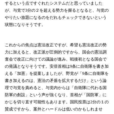
するという点ですぐれたシステムだと思っていました
が、与党で3分の２を超える勢力を握るとなると、与党の
やりたい放題になるのをだれもチェックできないという
状態になりそうです。
これからの焦点は憲法改正ですが、希望も憲法改正の勢
力に加えると、改正派が圧倒的ですから、国会の憲法調
査会で改正に向けての議論が進み、戦後初となる国会で
の発議となりそうです。安倍首相は9条に自衛隊を書き加
える「加憲」を提案しましたが、野党が「9条に自衛隊を
書き加えるのは、憲法の矛盾を拡大するだけ」という論
理で与党を責めると、与党内からは「自衛隊に代わる国
防軍の創設」という声が強くなり、首相が「国防軍」に
かじを切り直す可能性もあります。国民投票は2分の１の
賛成ですから、案外とハードルは低いのかもしれませ