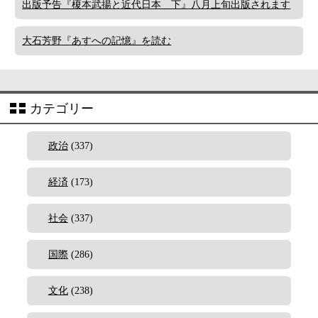
出版予告『榎本武揚と近代日本 下』八月上旬出版されます
大石芳野『あすへの記憶』を読む
カテゴリー
政治
(337)
経済
(173)
社会
(337)
国際
(286)
文化
(238)