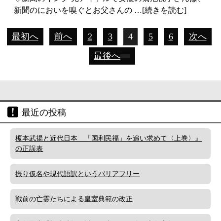
新聞のにおいを嗅ぐとお父さんの …[続きを読む]
最初へ
前へ
2
3
4
5
6
次へ
最後へ
最近の投稿
榎本武揚と近代日本 「国利民福」を追い求めて〈上巻〉』
の正誤表
振り仮名や現代語訳というバリアフリー
戦前の亡霊たちによる皇室典範の改正