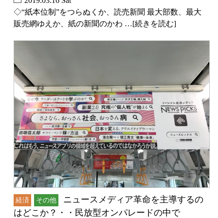
2019.03.16 Sat
◇“紙本位制”をつらぬくか、読売新聞 最大部数、最大
販売網ゆえか、紙の新聞のかわ …[続きを読む]
ニュースメディア革命を主導するの
経済
その他
はどこか？・・民放型オンパレードの中で