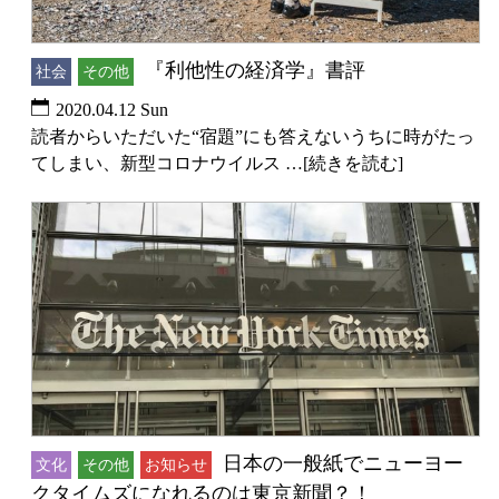
『利他性の経済学』書評
社会
その他
2020.04.12 Sun
読者からいただいた“宿題”にも答えないうちに時がたっ
てしまい、新型コロナウイルス …[続きを読む]
日本の一般紙でニューヨー
文化
その他
お知らせ
クタイムズになれるのは東京新聞？！