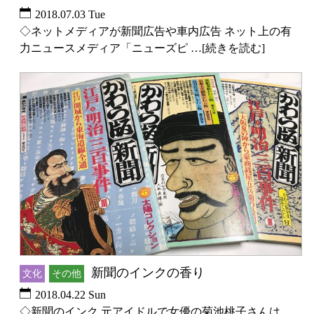
2018.07.03 Tue
◇ネットメディアが新聞広告や車内広告 ネット上の有
力ニュースメディア「ニューズピ …[続きを読む]
新聞のインクの香り
文化
その他
2018.04.22 Sun
◇新聞のインク 元アイドルで女優の菊池桃子さんは、