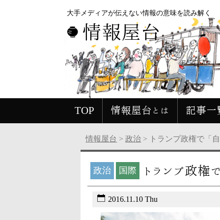
大手メディアが伝えない情報の意味を読み解く
情報屋台
TOP
情報屋台とは
記事一
情報屋台
>
政治
>
トランプ政権で「
トランプ政権
政治
国際
2016.11.10 Thu