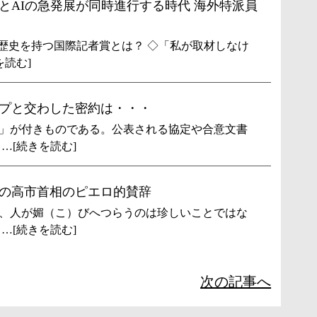
とAIの急発展が同時進行する時代 海外特派員
上の歴史を持つ国際記者賞とは？ ◇「私が取材しなけ
を読む]
プと交わした密約は・・・
」が付きものである。公表される協定や合意文書
…[続きを読む]
の高市首相のピエロ的賛辞
、人が媚（こ）びへつらうのは珍しいことではな
…[続きを読む]
次の記事へ