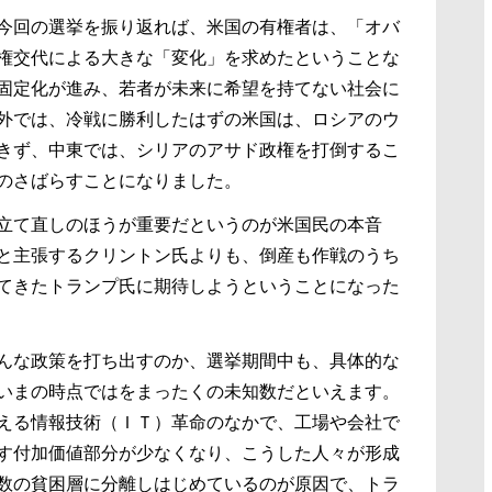
今回の選挙を振り返れば、米国の有権者は、「オバ
権交代による大きな「変化」を求めたということな
固定化が進み、若者が未来に希望を持てない社会に
外では、冷戦に勝利したはずの米国は、ロシアのウ
きず、中東では、シリアのアサド政権を打倒するこ
のさばらすことになりました。
立て直しのほうが重要だというのが米国民の本音
と主張するクリントン氏よりも、倒産も作戦のうち
てきたトランプ氏に期待しようということになった
んな政策を打ち出すのか、選挙期間中も、具体的な
いまの時点ではをまったくの未知数だといえます。
える情報技術（ＩＴ）革命のなかで、工場や会社で
す付加価値部分が少なくなり、こうした人々が形成
数の貧困層に分離しはじめているのが原因で、トラ