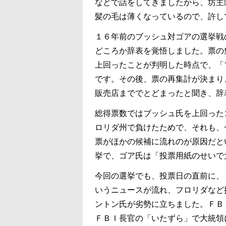
などで話をしてきましたから、坊主
髪の毛は薄くなっているので、許し
１６年前のブッシュ対ゴアの選挙戦
どころか辞表を覚悟しました。票の
上回ったことが判明した時点で、「
です。その後、票の再集計が決まり
販売店まででとどまったと聞き、辞
総得票数ではブッシュ氏を上回った
ロリダ州で負けたためで、それも、
票がほかの候補に流れのが原因だと
挙で、ゴア氏は「投票用紙のせいで
今回の選挙でも、投票日の直前に、
いうニュースが流れ、フロリダなど
ントン氏が劣勢に立ちました。ＦＢ
ＦＢＩ長官の「いたずら」で大統領