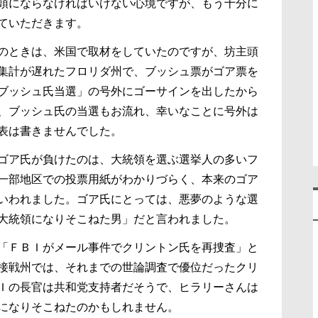
頭にならなければいけない心境ですが、もう十分に
ていただきます。
のときは、米国で取材をしていたのですが、坊主頭
集計が遅れたフロリダ州で、ブッシュ票がゴア票を
ブッシュ氏当選」の号外にゴーサインを出したから
、ブッシュ氏の当選もお流れ、幸いなことに号外は
表は書きませんでした。
ゴア氏が負けたのは、大統領を選ぶ選挙人の多いフ
一部地区での投票用紙がわかりづらく、本来のゴア
いわれました。ゴア氏にとっては、悪夢のような選
大統領になりそこねた男」だと言われました。
「ＦＢＩがメール事件でクリントン氏を再捜査」と
接戦州では、それまでの世論調査で優位だったクリ
Ｉの長官は共和党支持者だそうで、ヒラリーさんは
になりそこねたのかもしれません。