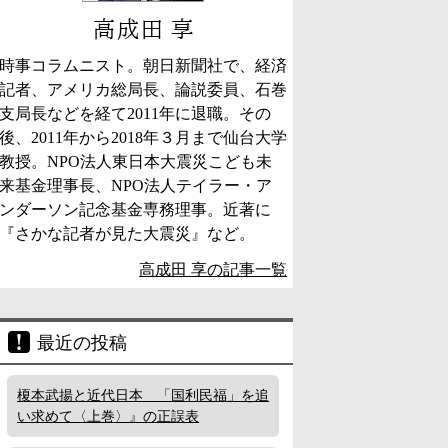
高成田 享
時事コラムニスト。朝日新聞社で、経済
記者、アメリカ総局長、論説委員、石巻
支局長などを経て2011年に退職。その
後、2011年から2018年３月まで仙台大学
教授。NPO法人東日本大震災こども未
来基金理事長、NPO法人テイラー・ア
ンダーソン記念基金専務理事。近著に
『さかな記者が見た大震災』など。
高成田 享の記事一覧
最近の投稿
榎本武揚と近代日本 「国利民福」を追
い求めて〈上巻〉』の正誤表