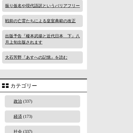
振り仮名や現代語訳というバリアフリー
戦前の亡霊たちによる皇室典範の改正
出版予告『榎本武揚と近代日本 下』八
月上旬出版されます
大石芳野『あすへの記憶』を読む
カテゴリー
政治
(337)
経済
(173)
社会
(337)