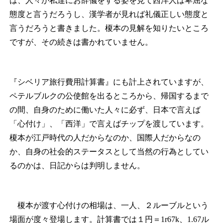
は、人々が私達にお辞儀をする姿を見て西洋人は卑屈な
態度と言うだろうし、漢学者が見れば礼儀正しい態度と
言うだろうと書きました。榎本の見解を知りたいところ
ですが、その続きは書かれていません。
『シベリア旅行費用計算書』にも計上されていますが、
ペテルブルクの公使館を出るところから、帰国するまで
の間、自身のために働いた人々に必ず、日本で言えば
「心付け」、「西洋」で言えばチップを渡しています。
榎本が江戸時代の人だからなのか、国際人だからなの
か、自身の社会的ステータスとして当然の行為としてい
るのかは、日記からは判明しません。
榎本が渡す心付けの相場は、一人、２ルーブルという
場面が度々登場します。計算書では１円＝1r67k、1.67ル