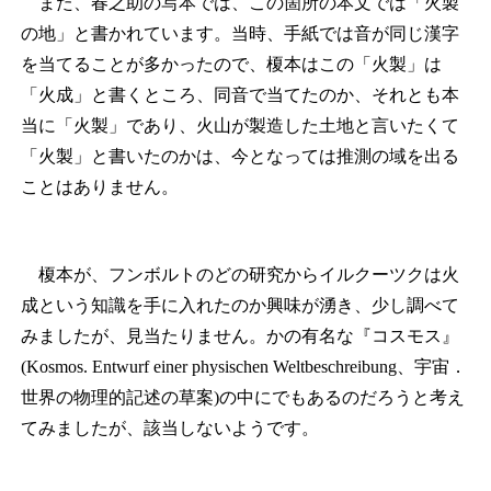
また、春之助の写本では、この箇所の本文では「火製
の地」と書かれています。当時、手紙では音が同じ漢字
を当てることが多かったので、榎本はこの「火製」は
「火成」と書くところ、同音で当てたのか、それとも本
当に「火製」であり、火山が製造した土地と言いたくて
「火製」と書いたのかは、今となっては推測の域を出る
ことはありません。
榎本が、フンボルトのどの研究からイルクーツクは火
成という知識を手に入れたのか興味が湧き、少し調べて
みましたが、見当たりません。かの有名な『コスモス』
(Kosmos. Entwurf einer physischen Weltbeschreibung、宇宙．
世界の物理的記述の草案)の中にでもあるのだろうと考え
てみましたが、該当しないようです。