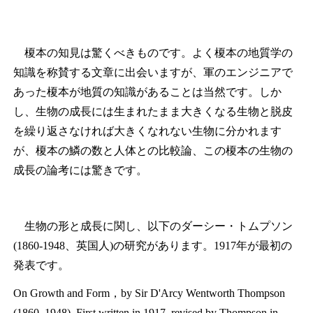
榎本の知見は驚くべきものです。よく榎本の地質学の
知識を称賛する文章に出会いますが、軍のエンジニアで
あった榎本が地質の知識があることは当然です。しか
し、生物の成長には生まれたまま大きくなる生物と脱皮
を繰り返さなければ大きくなれない生物に分かれます
が、榎本の鱗の数と人体との比較論、この榎本の生物の
成長の論考には驚きです。
生物の形と成長に関し、以下のダーシー・トムプソン
(1860-1948、英国人)の研究があります。1917年が最初の
発表です。
On Growth and Form
，by Sir D'Arcy Wentworth Thompson
(1860–1948), First written in 1917, revised by Thompson in