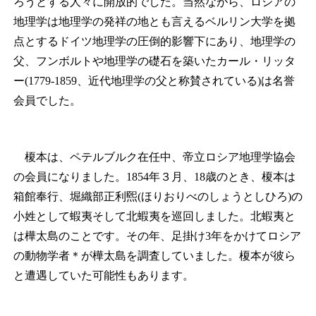
ろうとする人々に開放的でした。当然ながら、ロシアの
地理学は地理学の発祥の地とも言えるベルリン大学を拠
点とするドイツ地理学の圧倒的影響下にあり、地理学の
父、フンボルトや地理学の礎石を築いたカール・リッタ
ー(1779-1859、近代地理学の父と称賛されている)は名誉
会員でした。
榎本は、ペテルブルク在任中、帝立ロシア地理学協会
の会員になりました。1854年３月、18歳のとき、榎本は
箱館奉行、堀織部正利煕(ほりおりべのしょうとしひろ)の
小姓として蝦夷そして北蝦夷を巡回しました。北蝦夷と
は樺太島のことです。その年、足掛け3年をかけてロシア
の動物学者
＊
が樺太島を調査していました。榎本が彼ら
と遭遇していた可能性もあります。