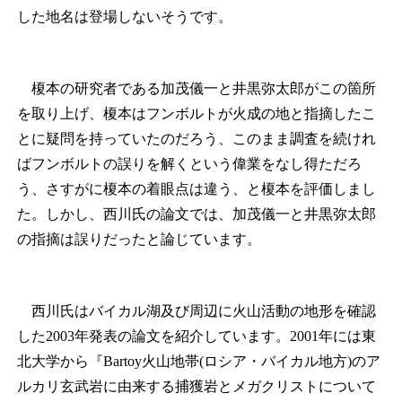
した地名は登場しないそうです。
榎本の研究者である加茂儀一と井黒弥太郎がこの箇所
を取り上げ、榎本はフンボルトが火成の地と指摘したこ
とに疑問を持っていたのだろう、このまま調査を続けれ
ばフンボルトの誤りを解くという偉業をなし得ただろ
う、さすがに榎本の着眼点は違う、と榎本を評価しまし
た。しかし、西川氏の論文では、加茂儀一と井黒弥太郎
の指摘は誤りだったと論じています。
西川氏はバイカル湖及び周辺に火山活動の地形を確認
した2003年発表の論文を紹介しています。2001年には東
北大学から『Bartoy火山地帯(ロシア・バイカル地方)のア
ルカリ玄武岩に由来する捕獲岩とメガクリストについて