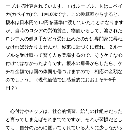
ーブルで計算されています。ｒはルーブル、ｋはコペイ
カ(カペイカ)で、1r=100kです。この換算率からすると、
榎本は日本円で1.2円を基準に渡していたことになります
が、当時のロシアの労働賃金、物価からして、渡された
ロシア人の働き手がどう受け止めたのかは専門家に尋ね
なければ分かりませんが、極東に近づくに連れ、２ルー
ブルを受け取って驚く人も登場するので、そうケチな心
付けではなかったようです。榎本の肩書からしたら、ケ
チな金額では国の体面を傷つけますので、相応の金額な
のでしょう。
（現代価値では感覚的におおよそ5~6千
円？）
心付けやチップは、社会的慣習、給与の仕組みだった
と言ってしまえばそれまででですが、それが習慣だとし
ても、自分のために働いてくれている人々に少しながら