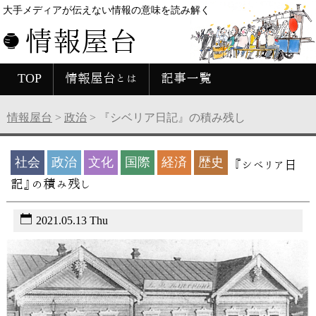
大手メディアが伝えない情報の意味を読み解く
情報屋台
TOP
情報屋台とは
記事一覧
情報屋台
>
政治
>
『シベリア日記』の積み残し
社会
政治
文化
国際
経済
歴史
『シベリア日
記』の積み残し
2021.05.13 Thu