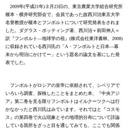
2009年(平成21年)３月23日の、東京農業大学総合研究所
榎本・横井研究部会で、会員であった故西川治東京大学
名誉教授が榎本とフンボルトについて研究発表をされま
した。ダグラス・ボッティング著、西川治＋前田伸人＝
訳『フンボルト―地球学の祖』(株式会社東洋書林、2008)
に収録されている西川氏の「A・フンボルトと日本―幕
末から明治にかけてー」という題名の論文を基にした発
表でした。
フンボルトがロシアの皇帝に依頼されて、シベリアで
いろいろ調査、探検したことをまとめた本、『中央アジ
ア』第二巻を見る限りフンボルトはイルクーツクへは行
かなかったと西川氏はみています。それではと『コスモ
ス』の第四巻で火山現象とその地理的分布について詳論
している箇所をざっと目を通してみても、ここでも関係