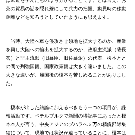
は武道を学んだものなら分かることです。とは言え、お
茶の貿易の話を隠れ蓑にして兵力の把握、動員時の移動
距離などを知ろうとしていたようにも思えます。
当時、大陸へ軍を侵攻させ領地を拡大するのか、産業
を興し大陸への輸出を拡大するのか、政府主流派（薩長
閥）と非主流派（旧幕臣、旧佐幕派）の代表、榎本とと
の間で列強国観、国家政策観は大きく違いました。この
大きな違いが、帰国後の榎本を苦しめることがありまし
た。
榎本が出した結論に加えるべきもう一つの項目が、諜
報活動です。ペテルブルクで新聞の噂記事にあったと榎
本本人が言う、中央アジアのブハラへ３万の精鋭部隊集
結について、現地では状況が違っていることに、榎本は