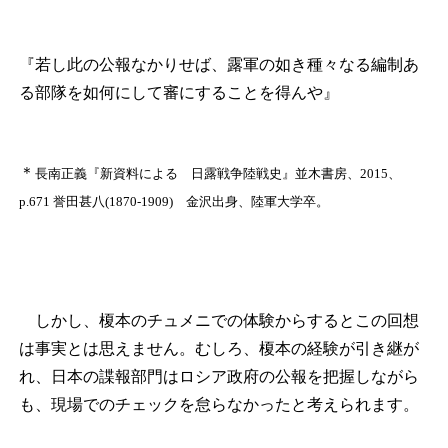
『若し此の公報なかりせば、露軍の如き種々なる編制あ
る部隊を如何にして審にすることを得んや』
＊
長南正義『新資料による 日露戦争陸戦史』並木書房、2015、
p.671 誉田甚八(1870‐1909) 金沢出身、陸軍大学卒。
しかし、榎本のチュメニでの体験からするとこの回想
は事実とは思えません。むしろ、榎本の経験が引き継が
れ、日本の諜報部門はロシア政府の公報を把握しながら
も、現場でのチェックを怠らなかったと考えられます。