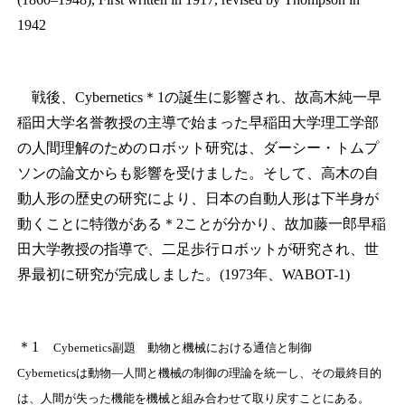
1942
戦後、Cybernetics
＊
1
の誕生に影響され、故高木純一早
稲田大学名誉教授の主導で始まった早稲田大学理工学部
の人間理解のためのロボット研究は、ダーシー・トムプ
ソンの論文からも影響を受けました。そして、高木の自
動人形の歴史の研究により、日本の自動人形は下半身が
動くことに特徴がある
＊
2
ことが分かり、故加藤一郎早稲
田大学教授の指導で、二足歩行ロボットが研究され、世
界最初に研究が完成しました。(1973年、WABOT-1)
＊
1
Cybernetics副題 動物と機械における通信と制御
Cyberneticsは動物―人間と機械の制御の理論を統一し、その最終目的
は、人間が失った機能を機械と組み合わせて取り戻すことにある。