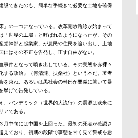
建設できたのも、簡単な手続きで必要な土地を確保
床」の一つになっている。改革開放路線が始まって
は「世界の工場」と呼ばれるようになったが、その
産党幹部と起業家」が農民や住民を追い出し、土地
国にはその不正を告発し、正す自由がない。
血事件となって噴き出している。その実態を赤裸々
化する政治』（何清漣、扶桑社）という本だ。著者
会を束ね、あるいは黒社会の幹部が要職に就いて暴
を挙げて告発している。
え、パンデミック（世界的大流行）の震源は欧米に
リアである。
３月中旬には中国を上回った。最初の死者が確認さ
超えており、初期の段階で事態を甘く見て警戒を怠