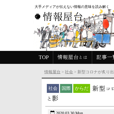
大手メディアが伝えない情報の意味を読み解く
情報屋台
TOP
情報屋台とは
記事一
情報屋台
>
社会
>
新型コロナが炙り出
新型コ
社会
国際
からだ
と影
2020.03.30 Mon