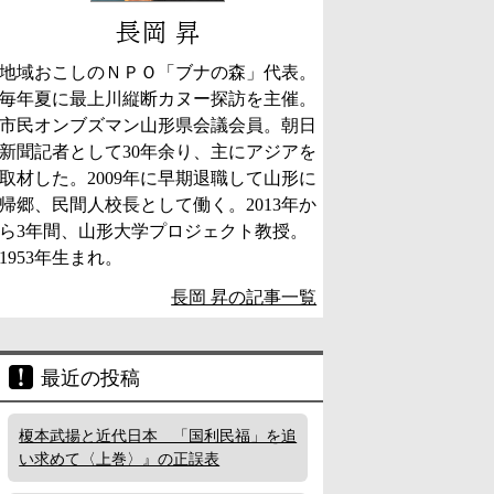
長岡 昇
地域おこしのＮＰＯ「ブナの森」代表。
毎年夏に最上川縦断カヌー探訪を主催。
市民オンブズマン山形県会議会員。朝日
新聞記者として30年余り、主にアジアを
取材した。2009年に早期退職して山形に
帰郷、民間人校長として働く。2013年か
ら3年間、山形大学プロジェクト教授。
1953年生まれ。
長岡 昇の記事一覧
最近の投稿
榎本武揚と近代日本 「国利民福」を追
い求めて〈上巻〉』の正誤表