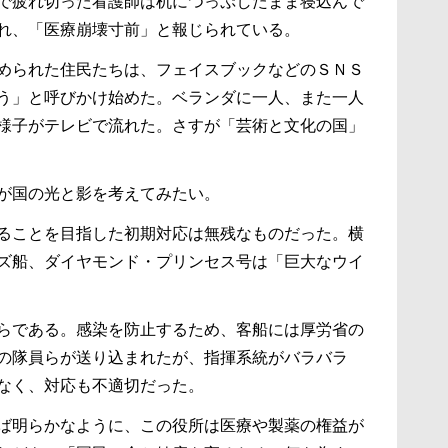
で疲れ切った看護師は机につっぷしたまま寝込んで
れ、「医療崩壊寸前」と報じられている。
められた住民たちは、フェイスブックなどのＳＮＳ
う」と呼びかけ始めた。ベランダに一人、また一人
様子がテレビで流れた。さすが「芸術と文化の国」
が国の光と影を考えてみたい。
ることを目指した初期対応は無残なものだった。横
ズ船、ダイヤモンド・プリンセス号は「巨大なウイ
らである。感染を防止するため、客船には厚労省の
の隊員らが送り込まれたが、指揮系統がバラバラ
なく、対応も不適切だった。
ば明らかなように、この役所は医療や製薬の権益が