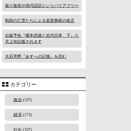
振り仮名や現代語訳というバリアフリー
戦前の亡霊たちによる皇室典範の改正
出版予告『榎本武揚と近代日本 下』八
月上旬出版されます
大石芳野『あすへの記憶』を読む
カテゴリー
政治
(337)
経済
(173)
社会
(337)