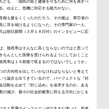
れども、「国民の命と健康を守るために何を為すべ
る。ゆえに、危機に対応する能力がない。
首相も腹をくくったのだろう。その後は、厚労省の
見に耳を傾けるようになった。その専門家の一人、
氏は朝日新聞（３月１８日付）のインタビューに応
ば、致死率はそんなに高くならないのではと思って
きちんとした医療を受けられるようにしておくこと
致死率は１％前後で収まるのではないでしょうか」
つの方向性を出していかなければならないと考えて
いう論文も出てきているので、パーフェクトな『封
会活動を止めて『封じ込め』を追求するのか、ある
数の減少、最小の社会的被害に抑える方向にかじを
ロナと普通のインフルエンザの大きな違いは、前者