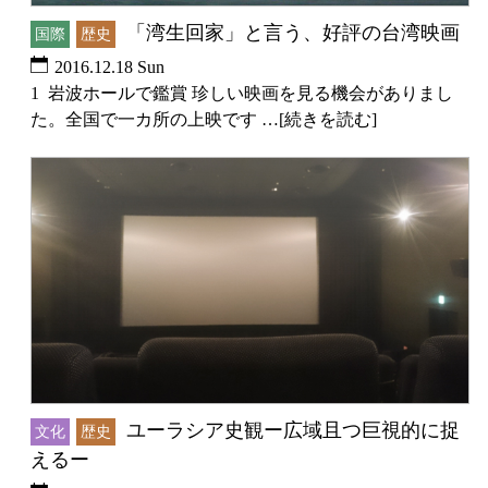
「湾生回家」と言う、好評の台湾映画
国際
歴史
2016.12.18 Sun
1 岩波ホールで鑑賞 珍しい映画を見る機会がありまし
た。全国で一カ所の上映です …[続きを読む]
ユーラシア史観ー広域且つ巨視的に捉
文化
歴史
えるー