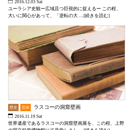
2016.12.03 Sat
ユーラシア史観ー広域且つ巨視的に捉えるー この程、
大いに関心があって、「逆転の大 …[続きを読む]
ラスコーの洞窟壁画
歴史
芸術
2016.11.19 Sat
世界遺産であるラスコーの洞窟壁画展を、この程、上野