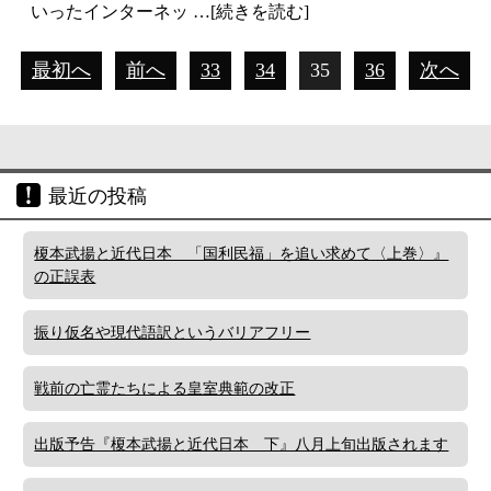
いったインターネッ …[続きを読む]
最初へ
前へ
33
34
35
36
次へ
最近の投稿
榎本武揚と近代日本 「国利民福」を追い求めて〈上巻〉』
の正誤表
振り仮名や現代語訳というバリアフリー
戦前の亡霊たちによる皇室典範の改正
出版予告『榎本武揚と近代日本 下』八月上旬出版されます