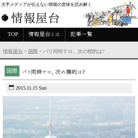
大手メディアが伝えない情報の意味を読み解く
情報屋台
TOP
情報屋台とは
記事一覧
情報屋台
>
国際
>
パリ同時テロ、次の標的は?
国際
パリ同時テロ、次の標的は?
2015.11.15 Sun