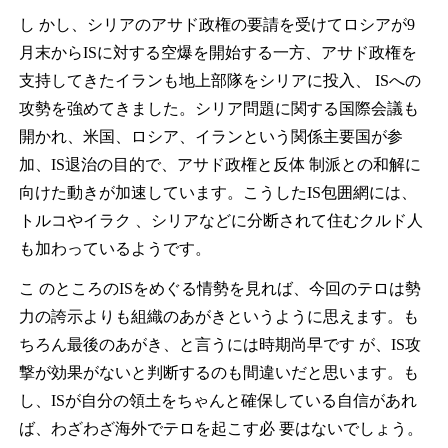
し かし、シリアのアサド政権の要請を受けてロシアが9
月末からISに対する空爆を開始する一方、アサド政権を
支持してきたイランも地上部隊をシリアに投入、 ISへの
攻勢を強めてきました。シリア問題に関する国際会議も
開かれ、米国、ロシア、イランという関係主要国が参
加、IS退治の目的で、アサド政権と反体 制派との和解に
向けた動きが加速しています。こうしたIS包囲網には、
トルコやイラク 、シリアなどに分断されて住むクルド人
も加わっているようです。
こ のところのISをめぐる情勢を見れば、今回のテロは勢
力の誇示よりも組織のあがきというように思えます。も
ちろん最後のあがき、と言うには時期尚早です が、IS攻
撃が効果がないと判断するのも間違いだと思います。も
し、ISが自分の領土をちゃんと確保している自信があれ
ば、わざわざ海外でテロを起こす必 要はないでしょう。