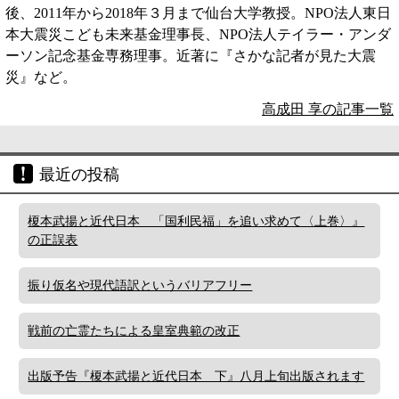
後、2011年から2018年３月まで仙台大学教授。NPO法人東日
本大震災こども未来基金理事長、NPO法人テイラー・アンダ
ーソン記念基金専務理事。近著に『さかな記者が見た大震
災』など。
高成田 享の記事一覧
最近の投稿
榎本武揚と近代日本 「国利民福」を追い求めて〈上巻〉』
の正誤表
振り仮名や現代語訳というバリアフリー
戦前の亡霊たちによる皇室典範の改正
出版予告『榎本武揚と近代日本 下』八月上旬出版されます