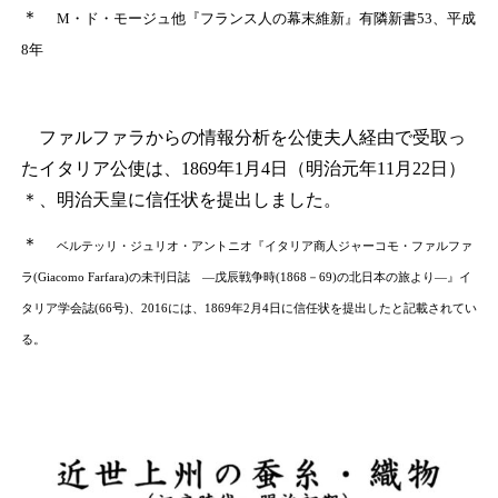
＊
M・ド・モージュ他『フランス人の幕末維新』有隣新書53、平成
8年
ファルファラからの情報分析を公使夫人経由で受取っ
たイタリア公使は、1869年1月4日（明治元年11月22日）
＊
、明治天皇に信任状を提出しました。
＊
ベルテッリ・ジュリオ・アントニオ『イタリア商人ジャーコモ・ファルファ
ラ(Giacomo Farfara)の未刊日誌 ―戊辰戦争時(1868－69)の北日本の旅より―』イ
タリア学会誌(66号)、2016には、1869年2月4日に信任状を提出したと記載されてい
る。