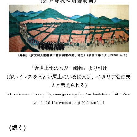
『近世上州の蚕糸・織物』より引用
(赤いドレスをまとい馬上にいる婦人は、イタリア公使夫
人と考えられる)
https://www.archives.pref.gunma.jp/storage/app/media/data/exhibition/mo
yooshi-26-1/moyooshi-tenji-26-2-panf.pdf
（続く）