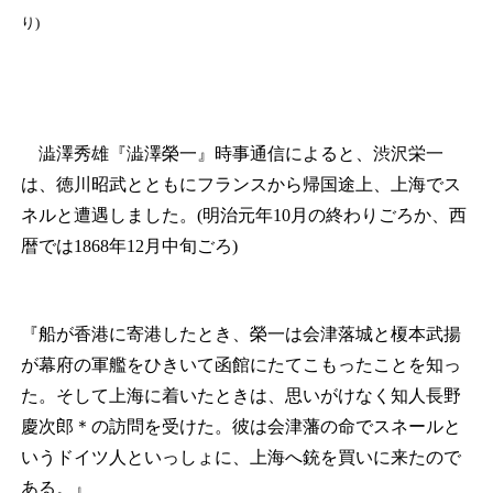
り)
澁澤秀雄『澁澤榮一』時事通信によると、渋沢栄一
は、徳川昭武とともにフランスから帰国途上、上海でス
ネルと遭遇しました。(明治元年10月の終わりごろか、西
暦では1868年12月中旬ごろ)
『船が香港に寄港したとき、榮一は会津落城と榎本武揚
が幕府の軍艦をひきいて函館にたてこもったことを知っ
た。そして上海に着いたときは、思いがけなく知人長野
慶次郎
＊
の訪問を受けた。彼は会津藩の命でスネールと
いうドイツ人といっしょに、上海へ銃を買いに来たので
ある。』