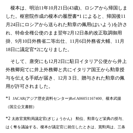
榎本は、明治11年10月21日(43歳)、ロシアから帰国しま
した。枢密院作成の榎本の履歴書
*1
によると、帰国後11
月24日にロシアから送られた勲章の佩用(はいよう)を許さ
れ、特命全権公使のまま翌年2月12日条約改正取調御用
掛、9月10日外務省二等出仕、11月6日外務省大輔、11月
18日に議定官
*2
になりました。
そして、唐突にも12月2日に駐日イタリア公使から井上
外務卿宛てに井上外務卿と共にイタリア国王から勲章授
与を伝える手紙が届き、12月３日、贈与された勲章の佩
用が許可されました。
*1
JACAR(アジア歴史資料センター)Ref.A06051167400、榎本武揚
（国立公文書館）
*2
太政官賞勲局議定官(ぎじょうかん) 勲位、勲章など栄典の授与、
はく奪を議論する。榎本が議定官に就任したときは、賞勲局は、三条