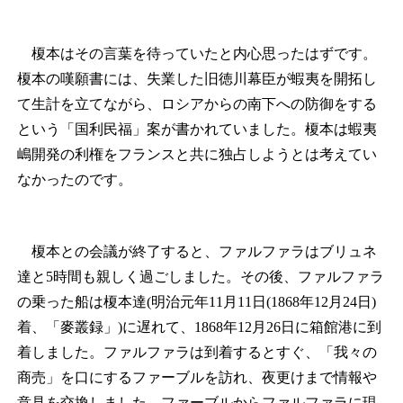
榎本はその言葉を待っていたと内心思ったはずです。
榎本の嘆願書には、失業した旧徳川幕臣が蝦夷を開拓し
て生計を立てながら、ロシアからの南下への防御をする
という「国利民福」案が書かれていました。榎本は蝦夷
嶋開発の利権をフランスと共に独占しようとは考えてい
なかったのです。
榎本との会議が終了すると、ファルファラはブリュネ
達と5時間も親しく過ごしました。その後、ファルファラ
の乗った船は榎本達(明治元年11月11日(1868年12月24日)
着、「麥叢録」)に遅れて、1868年12月26日に箱館港に到
着しました。ファルファラは到着するとすぐ、「我々の
商売」を口にするファーブルを訪れ、夜更けまで情報や
意見を交換しました。ファーブルからファルファラに現