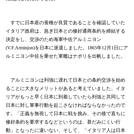
すでに日本産の蚕種が良質であることを確認していた
イタリア政府は、急ぎ日本との修好通商条約を締結する
決定をし、交渉のため海軍中佐アルミニヨン
(V.F.Arminjon)を日本に派遣しました。1865年12月1日にア
ルミニヨン中佐を乗せた軍艦はナポリを出帆しました。
アルミニヨンは列強に遅れて日本との条約交渉を始め
ることに大きなメリットがあると考えていました。イタ
リアがもっと早く日本に到着していたら列強と共同して
日本に対し軍事行動を起こさなければならなかったので
す。「正義を無視して日本に戦を挑み、その後で直ちに
修好条約を要求するなどというのは、甚だみにくい行
動」となったに違いない、そして、「イタリア人は日本