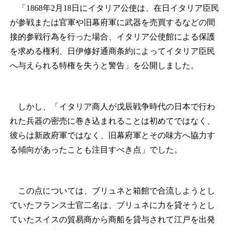
「1868年2月18日にイタリア公使は、在日イタリア臣民
が参戦または官軍や旧幕府軍に武器を売買するなどの間
接的参戦行為を行った場合、イタリア公使館による保護
を求める権利、日伊修好通商条約によってイタリア臣民
へ与えられる特権を失うと警告」を公開しました。
しかし、「イタリア商人が戊辰戦争時代の日本で行わ
れた兵器の密売に巻き込まれることは初めてではなく、
彼らは新政府軍ではなく、旧幕府軍とその味方へ協力す
る傾向があったことも注目すべき点」でした。
この点については、ブリュネと箱館で合流しようとし
ていたフランス士官二名は、ブリュネに力を貸そうとし
ていたスイスの貿易商から商船を貸与されて江戸を出発