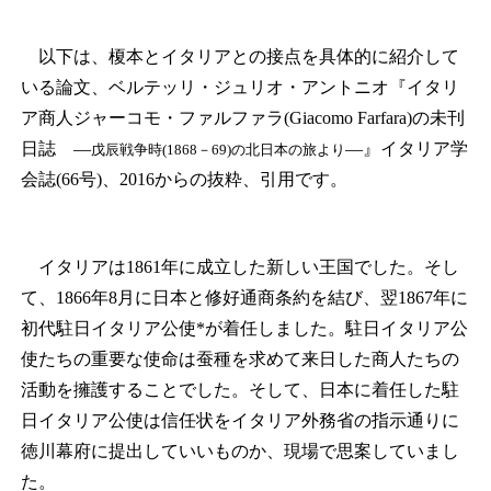
以下は、榎本とイタリアとの接点を具体的に紹介して
いる論文、ベルテッリ・ジュリオ・アントニオ『イタリ
ア商人ジャーコモ・ファルファラ(Giacomo Farfara)の未刊
日誌 ―
―』イタリア学
戊辰戦争時(1868－69)の北日本の旅より
会誌(66号)、2016からの抜粋、引用です。
イタリアは1861年に成立した新しい王国でした。そし
て、1866年8月に日本と修好通商条約を結び、翌1867年に
初代駐日イタリア公使
*
が着任しました。駐日イタリア公
使たちの重要な使命は蚕種を求めて来日した商人たちの
活動を擁護することでした。そして、日本に着任した駐
日イタリア公使は信任状をイタリア外務省の指示通りに
徳川幕府に提出していいものか、現場で思案していまし
た。