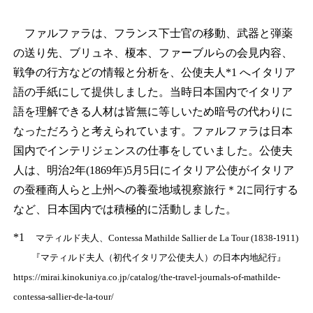
ファルファラは、フランス下士官の移動、武器と弾薬
の送り先、ブリュネ、榎本、ファーブルらの会見内容、
戦争の行方などの情報と分析を、公使夫人*
1
へイタリア
語の手紙にして提供しました。当時日本国内でイタリア
語を理解できる人材は皆無に等しいため暗号の代わりに
なっただろうと考えられています。ファルファラは日本
国内でインテリジェンスの仕事をしていました。公使夫
人は、明治2年(1869年)5月5日にイタリア公使がイタリア
の蚕種商人らと上州への養蚕地域視察旅行
＊2
に同行する
など、日本国内では積極的に活動しました。
*1
マティルド夫人、Contessa Mathilde Sallier de La Tour (1838-1911)
『
マティルド夫人（初代イタリア公使夫人）の日本内地紀行
』
https://mirai.kinokuniya.co.jp/catalog/the-travel-journals-of-mathilde-
contessa-sallier-de-la-tour/