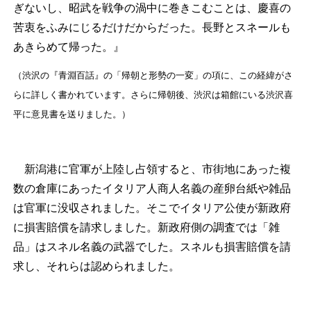
ぎないし、昭武を戦争の渦中に巻きこむことは、慶喜の
苦衷をふみにじるだけだからだった。長野とスネールも
あきらめて帰った。』
（渋沢の『青淵百話』の「帰朝と形勢の一変」の項に、この経緯がさ
らに詳しく書かれています。さらに帰朝後、渋沢は箱館にいる渋沢喜
平に意見書を送りました。）
新潟港に官軍が上陸し占領すると、市街地にあった複
数の倉庫にあったイタリア人商人名義の産卵台紙や雑品
は官軍に没収されました。そこでイタリア公使が新政府
に損害賠償を請求しました。新政府側の調査では「雑
品」はスネル名義の武器でした。スネルも損害賠償を請
求し、それらは認められました。