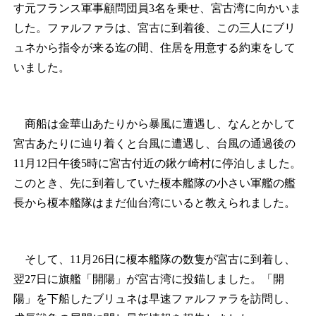
す元フランス軍事顧問団員3名を乗せ、宮古湾に向かいま
した。ファルファラは、宮古に到着後、この三人にブリ
ュネから指令が来る迄の間、住居を用意する約束をして
いました。
商船は金華山あたりから暴風に遭遇し、なんとかして
宮古あたりに辿り着くと台風に遭遇し、台風の通過後の
11月12日午後5時に宮古付近の鍬ケ崎村に停泊しました。
このとき、先に到着していた榎本艦隊の小さい軍艦の艦
長から榎本艦隊はまだ仙台湾にいると教えられました。
そして、11月26日に榎本艦隊の数隻が宮古に到着し、
翌27日に旗艦「開陽」が宮古湾に投錨しました。「開
陽」を下船したブリュネは早速ファルファラを訪問し、