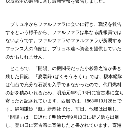
戊辰戦争の展開に関し最新情報を報告しました。
ブリュネからファルファラに会いに行き、戦況を報告
するという様子から、ファルファラは単なる諜報員では
ないようです。ファルファラやファルファラが所属する
フランス人の商館は、ブリュネ達へ資金を提供していた
のかもしれません。
ところで、「開陽」の機関長だった小杉雅之進が書き
残した日記、『麥叢録 (ばくそうろく) 』では、榎本艦隊
は仙台で充分な石炭を入手できなかったので、代用燃料
の薪を積みいれるため、明治元年9月13日に宮古港に立ち
寄ったと記されています。西暦では、1868年10月28日で
す。綱淵謙錠『航』新潮社では、前日、他艦は出航し、
「開陽」は一日遅れて明治元年9月13日に折ノ浜を出航
し、翌14日に宮古湾に寄港したと書かれています。寄港