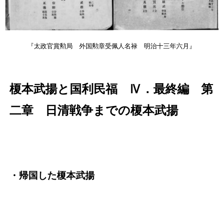
『太政官賞勲局 外国勲章受佩人名禄 明治十三年六月』
榎本武揚と国利民福 Ⅳ．最終編 第
二章 日清戦争までの榎本武揚
・帰国した榎本武揚