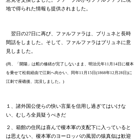
地で得られた情報も提供されました。
翌日の27日に再び、ファルファラは、ブリュネと長時
間話をしました。そして、ファルファラはブリュネに意
見しました。
(尚、「開陽」は舵の修繕が完了しないまま、明治元年11月14日に榎本
を乗せて松前経由で江刺へ向かい、同年11月15日(1868年12月28日)に
江刺で座礁後、沈没しました。)
１、諸外国公使らの快い言葉を信用し過ぎてはいけな
い、むしろ全員疑うべきだ
２、箱館の住民は喜んで榎本軍の支配下に入っていると
は思えない、榎本軍のヨーロッパの風習の猿真似は歓迎