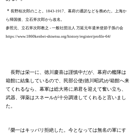
＊
長野桂次郎のこと。1843‐1917、幕府の通訳などを務めた。上海か
ら帰国後、立石斧次郎から改名。
参照元、立石斧次郎教之 - 一般社団法人 万延元年遣米使節子孫の会
https://www.1860kenbei-shisetsu.org/history/register/profile-64/
長野は栄一に、徳川慶喜は謹慎中だが、幕府の艦隊は
箱館に結集しているので、民部公使(徳川昭武)が箱館へ来
てくれるなら、幕軍は総大将に弟君を迎えて奮い立ち、
武器、弾薬はスネールが十分調達してくれると言いまし
た。
『榮一はキッパリ拒絶した。今となっては無名の軍にす