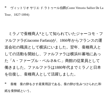
*
ヴィットリオ サリエ·ド.ラトゥール伯爵(Conte Vittorio Sallier De La
Tour、1827-1894)
ミラノで蚕種商人
*
として知られていたジャーコモ・フ
ァルファラ(Giacomo Farfara)が、1866年からフランスの運
送会社の職員として横浜にいました。翌年、蚕種商人と
しての活動を開始し、ファルファラは横浜81蕃地にあっ
た「A・ファーブル・ベルネ& C.」商館の従業員として
働きました。ファルファラは1880年代までミラノと日本
を往復し、蚕種商人として活躍しました。
*
蚕種 蚕の卵をさす産業用語である。蚕の卵が生みつけられた和
紙を蚕卵紙という。