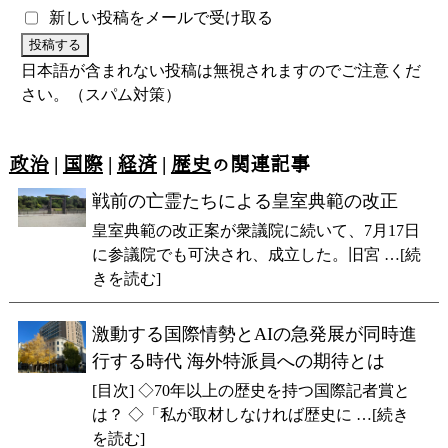
新しい投稿をメールで受け取る
日本語が含まれない投稿は無視されますのでご注意くだ
さい。（スパム対策）
政治
|
国際
|
経済
|
歴史
の関連記事
戦前の亡霊たちによる皇室典範の改正
皇室典範の改正案が衆議院に続いて、7月17日
に参議院でも可決され、成立した。旧宮 …[続
きを読む]
激動する国際情勢とAIの急発展が同時進
行する時代 海外特派員への期待とは
[目次] ◇70年以上の歴史を持つ国際記者賞と
は？ ◇「私が取材しなければ歴史に …[続き
を読む]