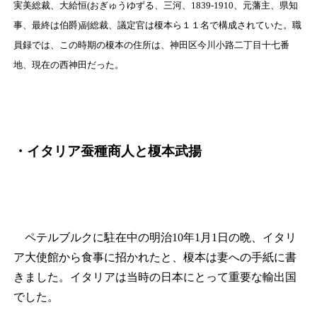
実美総裁、大給恒(おぎゅうゆずる、三河、1839‐1910、元藩主、県知
事、最終は伯爵)副総裁、議定官は榎本ら１１名で構成されていた。職
員録では、この時期の榎本の住所は、神田区今川小路二丁目十七番
地、現在の西神田だった。
・イタリア蚕種商人と榎本武揚
ペテルブルクに駐在中の明治10年1月1日の晩、イタリ
ア大使館から食事に招かれたと、榎本は妻への手紙に書
きました。イタリアは当時の日本にとって重要な輸出国
でした。