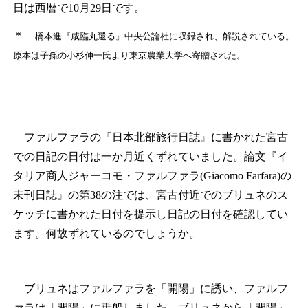
日は西暦で10月29日です。
＊
橋本進『咸臨丸還る』中央公論社に収録され、解説されている。
原本は子孫の小杉伸一氏より東京農業大学へ寄贈された。
ファルファラの『日本北部旅行日誌』に書かれた宮古
での日記の日付は一か月近くずれていました。論文『イ
タリア商人ジャーコモ・ファルファラ(Giacomo Farfara)の
未刊日誌』の第38の注では、宮古付近でのブリュネのス
ケッチに書かれた日付を提示し日記の日付を確認してい
ます。何故ずれているのでしょうか。
ブリュネはファルファラを「開陽」に誘い、ファルフ
ァラは「開陽」に乗船しました。ブリュネから「開陽」