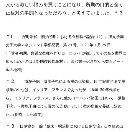
人から激しい恨みを買うことになり、所期の目的と全く
正反対の事態となっただろう」と考えていました。
＊３
＊1
深町浩祥『明治初期における蚕種輸出記録（1）』跡見学園
女子大学マネジメント学部紀要 第 29 号、2020 年 1 月 25 日
(「明治 初期、良質な蚕種を作りヨーロッパに輸出してその名を世界に
知らしめたのは上野国佐位郡島村」、渋沢栄一記念館から数百メート
ルの地域)
＊２
微粒子病 微胞子虫による蚕の伝染病。19 世紀前半まで蚕
糸業の中心は、イタリア、フランスであったが、1840‒50 年代頃か
ら、 イタリア、フランス、さらに他のヨーロッパ諸国において「微粒
子病」（微胞子虫による蚕の伝染 病）という蚕の病気が蔓延し始め
た。(参照、上記論文)
＊３
日伊協会＝編『幕末・明治期における日伊交流』日本放送出