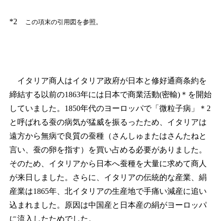
*2
この項末の引用図を参照。
イタリア商人はイタリア政府が日本と修好通商条約を
締結する以前の1863年には日本で商業活動(密輸)
＊
を開始
していました。1850年代のヨーロッパで「微粒子病」
＊2
と呼ばれる蚕の病気が猛威を振るったため、イタリアは
遠方から無病で良質の蚕種（さんしゅまたはさんたねと
言い、蚕の卵を指す）を買い占める必要がありました。
そのため、イタリアから日本へ蚕種を大量に求めて商人
が来日しました。さらに、イタリアの伝統的な産業、絹
産業は1865年、北イタリアの生産地で手痛い減産に追い
込まれました。原因は中国産と日本産の絹がヨーロッパ
に流入したためでした。