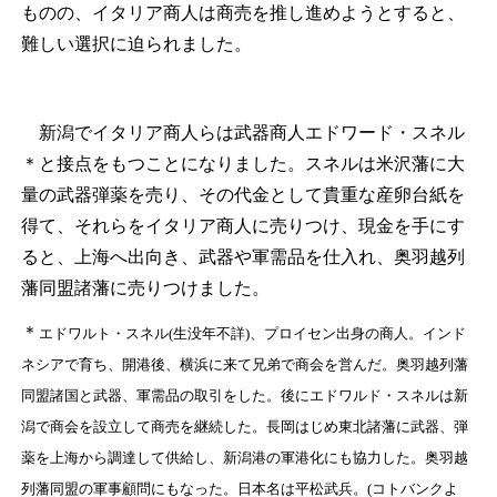
ものの、イタリア商人は商売を推し進めようとすると、
難しい選択に迫られました。
新潟でイタリア商人らは武器商人エドワード・スネル
＊
と接点をもつことになりました。スネルは米沢藩に大
量の武器弾薬を売り、その代金として貴重な産卵台紙を
得て、それらをイタリア商人に売りつけ、現金を手にす
ると、上海へ出向き、武器や軍需品を仕入れ、奥羽越列
藩同盟諸藩に売りつけました。
＊
エドワルト・スネル(生没年不詳)、プロイセン出身の商人。インド
ネシアで育ち、開港後、横浜に来て兄弟で商会を営んだ。奥羽越列藩
同盟諸国と武器、軍需品の取引をした。後にエドワルド・スネルは新
潟で商会を設立して商売を継続した。長岡はじめ東北諸藩に武器、弾
薬を上海から調達して供給し、新潟港の軍港化にも協力した。奥羽越
列藩同盟の軍事顧問にもなった。日本名は平松武兵。(コトバンクよ