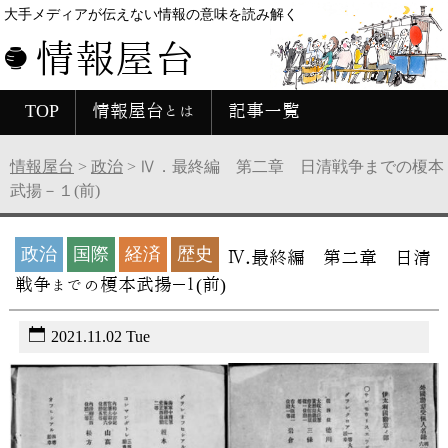
大手メディアが伝えない情報の意味を読み解く
情報屋台
TOP
情報屋台とは
記事一覧
情報屋台
>
政治
>
Ⅳ．最終編 第二章 日清戦争までの榎本
武揚－１(前)
政治
国際
経済
歴史
Ⅳ．最終編 第二章 日清
戦争までの榎本武揚－１(前)
2021.11.02 Tue