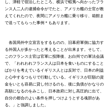
し、津軽で宿泊したところ、横浜で蝦夷へ向かったフラ
ンス人二人の逮捕命令がでたと、アメリカ艦の士官が教
えてくれたので、夜間にアメリカ艦に乗り移り、箱館ま
で送ってもらった事例
＊
もあります。
各国局外中立宣言をするものの、旧幕府軍側に協力す
る外国人が多かったと考えることが出来ます。そして、
このフランス士官は官軍に投降後、お白州での軍法会議
で、「われわれフランス人は日本を食いものにすること
ばかりを考えているイギリス人とは反対で、日本の利益
と心中するつもりで行動している。イギリスが巨額の資
金をいとも容易に貸し付けるのも、後に負債がかなりの
高額になるのをみこし、日本政府に対し高圧的に出て、
自分の都合のよい条件を押しつけようとする魂胆があ
る。」と強調しました。