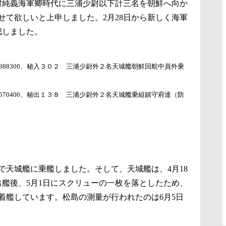
川村純義海軍卿時代に三浦少尉以下計三名を朝鮮へ向か
せて欲しいと上申しました。2月28日から新しく海軍
認しました。
9113988300、秘入３０２ 三浦少尉外２名天城艦朝鮮回航中員外乗
9102570400、秘出１３８ 三浦少尉外２名天城艦乗組鎮守府達（防
で天城艦に乗艦しました。そして、天城艦は、4月18
出艦後、5月1日にスクリューの一枚を落としたため、
着艦しています。松島の測量が行われたのは6月5日