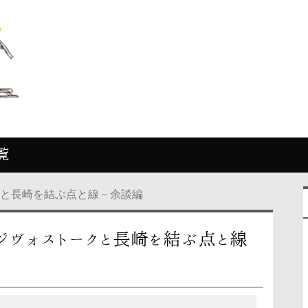
覧
クと長崎を結ぶ点と線－余談編
ジヴォストークと長崎を結ぶ点と線