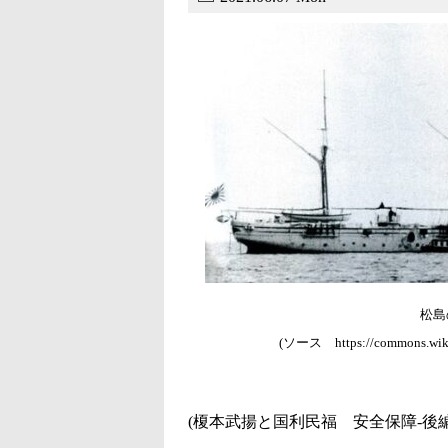
松島
(ソース https://commons.wikime
(榎本武揚と国利民福 安全保障-後編-3