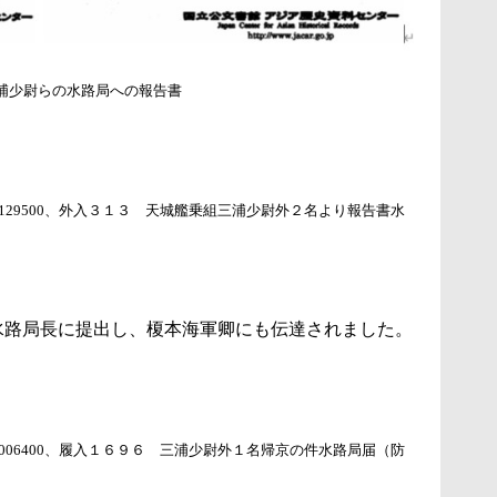
浦少尉らの水路局への報告書
9114129500、外入３１３ 天城艦乗組三浦少尉外２名より報告書水
水路局長に提出し、榎本海軍卿にも伝達されました。
9103006400、履入１６９６ 三浦少尉外１名帰京の件水路局届（防