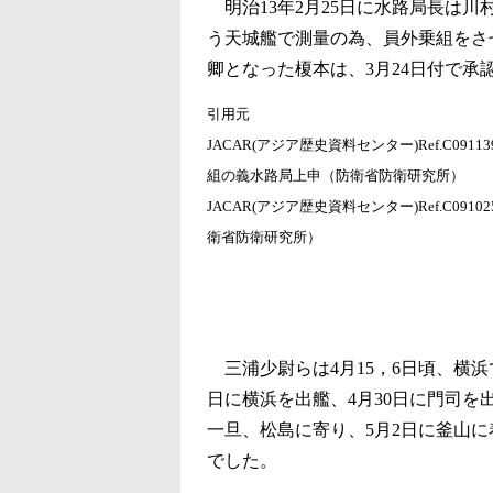
明治13年2月25日に水路局長は
う天城艦で測量の為、員外乗組をさ
卿となった榎本は、3月24日付で承
引用元
JACAR(アジア歴史資料センター)Ref.C0
組の義水路局上申（防衛省防衛研究所）
JACAR(アジア歴史資料センター)Ref.C0
衛省防衛研究所）
三浦少尉らは4月15，6日頃、横浜
日に横浜を出艦、4月30日に門司を
一旦、松島に寄り、5月2日に釜山に
でした。