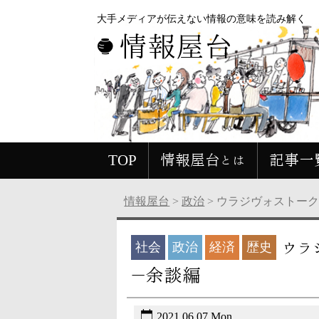
大手メディアが伝えない情報の意味を読み解く
情報屋台
TOP
情報屋台とは
記事一
情報屋台
>
政治
>
ウラジヴォストー
ウラ
社会
政治
経済
歴史
－余談編
2021.06.07 Mon