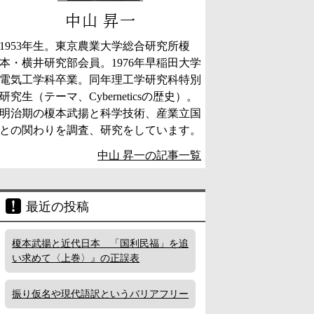
中山 昇一
1953年生。東京農業大学総合研究所榎
本・横井研究部会員。1976年早稲田大学
電気工学科卒業。同年理工学研究科特別
研究生（テーマ、Cyberneticsの歴史）。
明治期の榎本武揚と科学技術、産業立国
との関わりを調査、研究をしています。
中山 昇一の記事一覧
最近の投稿
榎本武揚と近代日本 「国利民福」を追
い求めて〈上巻〉』の正誤表
振り仮名や現代語訳というバリアフリー