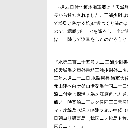
6月22日付で榎本海軍卿に「天城
長から通知されました。三浦少尉は
て松島と称する処)に近づくと港の
ので、端艇(ボート)を降ろし、岸
は、上陸して測量をしたのだろうと
『水第三百二十五号ノ二 三浦少尉
候天城艦之員外乗組三浦少尉外二名
三年六月二十二日 水路局長 海軍大
元山津ヘ向ケ釜山港発艦仕同二十日
浪ニ付幸ヒ探港ノ為メ江原道地方通
船ノ一時寄泊ニ宜シク候同三日天候
マテ岸線及水深ノ略測ヲ施シ申候（
日朝ヨリ欝霊島（我国ニテ松島ト称
東辺ニ・・・』