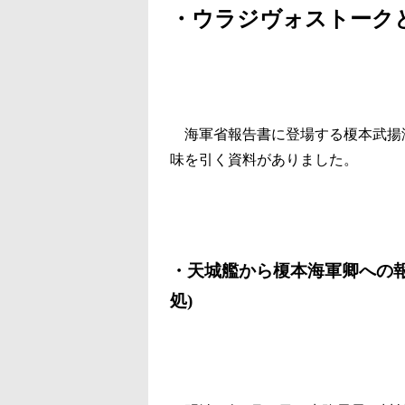
・ウラジヴォストーク
海軍省報告書に登場する榎本武揚
味を引く資料がありました。
・天城艦から榎本海軍卿への
処)