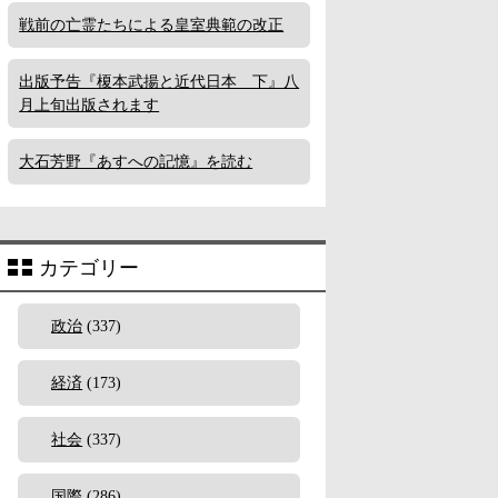
戦前の亡霊たちによる皇室典範の改正
出版予告『榎本武揚と近代日本 下』八
月上旬出版されます
大石芳野『あすへの記憶』を読む
カテゴリー
政治
(337)
経済
(173)
社会
(337)
国際
(286)