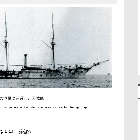
の測量に活躍した天城艦
dia.org/wiki/File:Japanese_corvette_Amagi.jpg)
-3-1－余談)