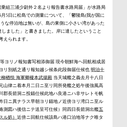
艦乗組三浦少尉外２名より報告書水路局届」が水路局
6月5日に松島での測量について、「鬱陵島(我が国に
ような停泊地は無いが、島の東側に小さい湾があった
に達しました」と書きました。岸に達したということ
考えられます。
書等ヨリノ報知書写相添御届 現今朝鮮海ヘ回航相成居
ヨリ別紙之通リ報知越シ候条此段御届仕候也
明治十
佐柳楢悦 海軍卿榎本武揚殿
当天城艦之義去月十八日
元山律ニ着本月二日ニ至リ同所発艦之処午後強風高
川郡長箭洞ニ投錨仕候此地ハ良港ニハ非サレトモ帆
昨日ニ異ナラス早朝ヨリ錨地ノ近傍ヨリ湾口ニ至ル
略測図ハ後信ニテ送呈可仕候）同四日長箭洞出艦
五
スル処）
近傍ニ回航仕候該島ハ港口泊地等ナク唯タ