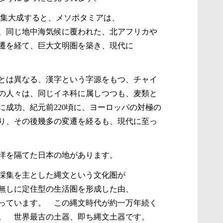
を集大成すると、メソポタミアは、
、同じ地中海気候に覆われた、北アフリカや
遷を経て、巨大文明圏を築き、現代に
とは異なる、漢字という字源をもつ、チャイ
の人々は、同じイネ科に属しつつも、麦類と
に成功、紀元前220頃に、ヨーロッパの対極の
り、その後幾多の変遷を経るも、現代に至っ
海洋を隔てた日本の地があります。
採集を主とした縄文という文化圏が
無しに定住型の生活圏を形成した由、
っています。 この縄文時代が約一万年続く
。 世界最古の土器、即ち縄文土器です。