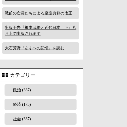
戦前の亡霊たちによる皇室典範の改正
出版予告『榎本武揚と近代日本 下』八
月上旬出版されます
大石芳野『あすへの記憶』を読む
カテゴリー
政治
(337)
経済
(173)
社会
(337)