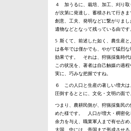
４ 加うるに、栽培、加工、刈り取
が次第に発達し、蓄積されて行きま
創意、工夫、発明などに繋がりまし
遺物などとなって残っている由です
5 斯くて、前述した如く、農生産
は各年では僅かでも、やがて猛烈な
効果です。 それは、狩猟採集時代
この状況を、著者は自己触媒の過程
実に、巧みな把握ですね。
６ この人口と生産の著しい増大は
圧倒するととに、文化・文明の面で
つまり、農耕民側が、狩猟採集民の
めた様です。 人口が増大・稠密化
余力を与え、職業軍人まで有せ占め
大国、中には、帝国まで形成させる