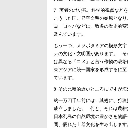
7 著者の歴史観、科学的視点など
こうした国、乃至文明の始原となり
ヨーロッパなどに、数多の歴史的変
及んでいます。
もう一つ、メソポタミアの楔形文字
ナの文化・文明圏があります。 そ
は異なる「コメ」と言う作物の栽培
東アジアに統一国家を形成するに至
ています。
8 その比較的近いところにですが
約一万四千年前には、其処に、狩猟
成立しました。 何と、それは農耕
日本列島の自然環境の豊かさを物語
間、優れた土器文化を生み出します