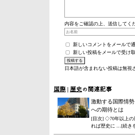
内容をご確認の上、送信してく
新しいコメントをメールで
新しい投稿をメールで受け
日本語が含まれない投稿は無視
国際
|
歴史
の関連記事
激動する国際情勢
への期待とは
[目次] ◇70年以
れば歴史に …[続き