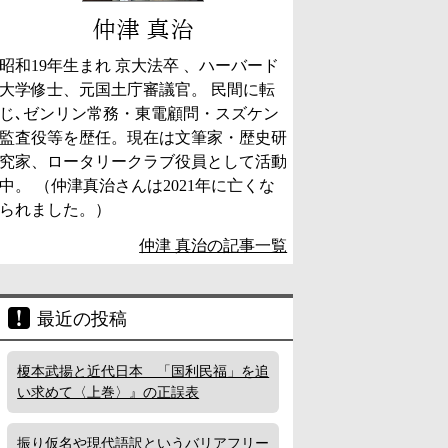
仲津 真治
昭和19年生まれ 京大法卒 、ハーバード
大学修士、元国土庁審議官。 民間に転
じ､ゼンリン常務・東電顧問・スズケン
監査役等を歴任。現在は文筆家・歴史研
究家、ロータリークラブ役員として活動
中。 （仲津真治さんは2021年に亡くな
られました。）
仲津 真治の記事一覧
最近の投稿
榎本武揚と近代日本 「国利民福」を追
い求めて〈上巻〉』の正誤表
振り仮名や現代語訳というバリアフリー