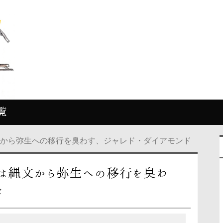
覧
文から弥生への移行を臭わす、ジャレド・ダイアモンド
は縄文から弥生への移行を臭わ
ド