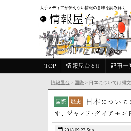
大手メディアが伝えない情報の意味を読み解く
情報屋台
TOP
情報屋台とは
記事一
情報屋台
>
国際
>
日本については縄
日本について
国際
歴史
す、ジャレド・ダイアモン
2018.09.23 Sun