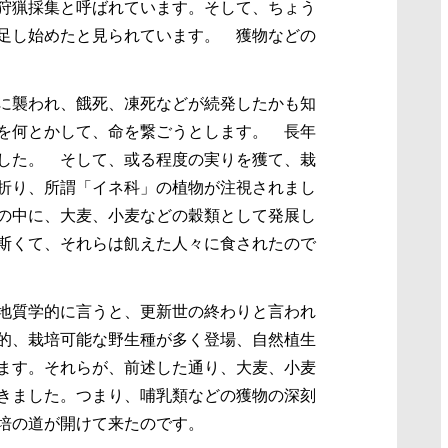
狩猟採集と呼ばれています。そして、ちょう
足し始めたと見られています。 獲物などの
に襲われ、餓死、凍死などが続発したかも知
を何とかして、命を繋ごうとします。 長年
した。 そして、或る程度の実りを獲て、栽
折り、所謂「イネ科」の植物が注視されまし
の中に、大麦、小麦などの穀類として発展し
斯くて、それらは飢えた人々に食されたので
地質学的に言うと、更新世の終わりと言われ
的、栽培可能な野生種が多く登場、自然植生
ます。それらが、前述した通り、大麦、小麦
きました。つまり、哺乳類などの獲物の深刻
培の道が開けて来たのです。