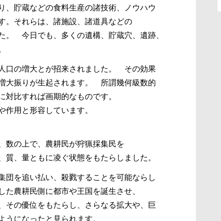
り、貯蔵などの食料生産の諸技術、ノウハウ
す。それらは、諸施設、諸道具などの
た。 今日でも、多くの遺構、貯蔵穴、遺跡、
。
と人口の増大とが招来されました。 その効果
増大振りが生起されます。 所謂幾何級数的
に対比すれば画期的なものです。
や作用と形容しています。
、数の上で、農耕民が狩猟採集民を
、質、量ともに凌ぐ状態をもたらしました。
集団を追い払い、殺戮することを可能ならし
した農耕民側に都市や王国を誕生させ、
、その優位をもたらし、さらなる拡大や、巨
ようになったと見られます。