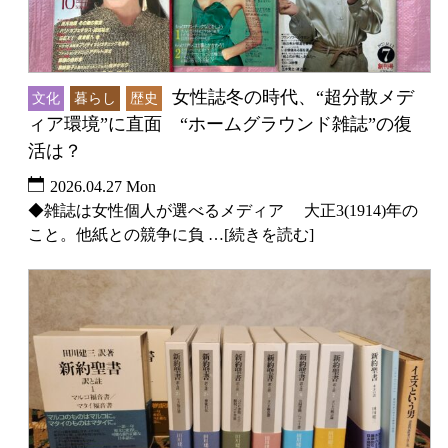
女性誌冬の時代、“超分散メデ
文化
暮らし
歴史
ィア環境”に直面 “ホームグラウンド雑誌”の復
活は？
2026.04.27 Mon
◆雑誌は女性個人が選べるメディア 大正3(1914)年の
こと。他紙との競争に負 …[続きを読む]