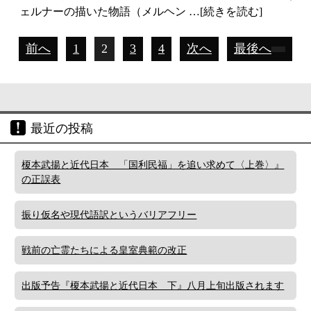
ェルナーの描いた物語（メルヘン …[続きを読む]
前へ
1
2
3
4
次へ
最後へ
最近の投稿
榎本武揚と近代日本 「国利民福」を追い求めて〈上巻〉』
の正誤表
振り仮名や現代語訳というバリアフリー
戦前の亡霊たちによる皇室典範の改正
出版予告『榎本武揚と近代日本 下』八月上旬出版されます