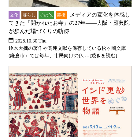
メディアの変化を体感し
文化
暮らし
その他
芸術
てきた「開かれたお寺」の27年――大阪・應典院
が歩んだ場づくりの軌跡
2025.10.30 Thu
鈴木大拙の著作や関連文献を保存している松ヶ岡文庫
(鎌倉市）では毎年、市民向けの仏 …[続きを読む]