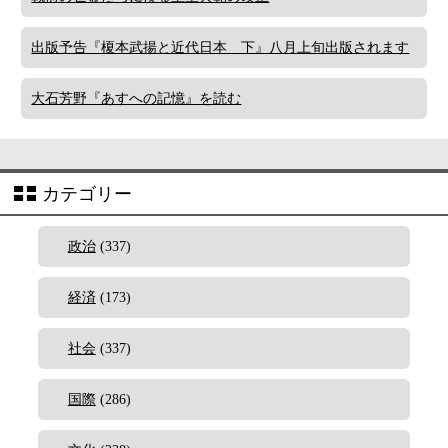
出版予告『榎本武揚と近代日本 下』八月上旬出版されます
大石芳野『あすへの記憶』を読む
カテゴリー
政治
(337)
経済
(173)
社会
(337)
国際
(286)