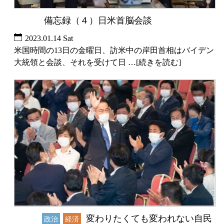
備忘録（４）日米首脳会談
未分類
2023.01.14 Sat
米国時間の13日の金曜日、訪米中の岸田首相はバイデン
大統領と会談、それを受けて日 …[続きを読む]
変わりたくても変われない自民
未分類
政治
経済