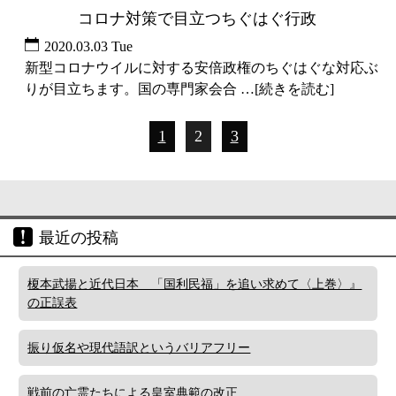
コロナ対策で目立つちぐはぐ行政
未分類
2020.03.03 Tue
新型コロナウイルに対する安倍政権のちぐはぐな対応ぶ
りが目立ちます。国の専門家会合 …[続きを読む]
1
2
3
最近の投稿
榎本武揚と近代日本 「国利民福」を追い求めて〈上巻〉』
の正誤表
振り仮名や現代語訳というバリアフリー
戦前の亡霊たちによる皇室典範の改正