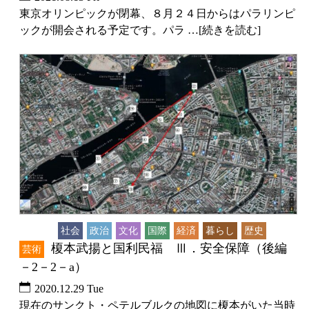
東京オリンピックが閉幕、８月２４日からはパラリンピ
ックが開会される予定です。パラ …[続きを読む]
未分類
社会
政治
文化
国際
経済
暮らし
歴史
榎本武揚と国利民福 Ⅲ．安全保障（後編
芸術
－2－2－a）
2020.12.29 Tue
現在のサンクト・ペテルブルクの地図に榎本がいた当時