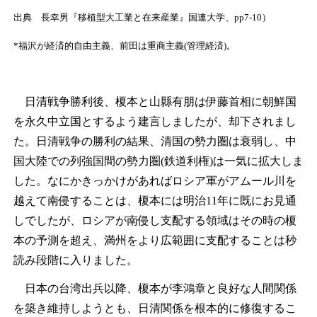
出典 長幸男『移植型大工業と在来産業』国連大学、pp7-10）
*福沢が経済的自由主義、前田は重商主義(管理経済)。
日清戦争勝利後、榎本と山縣有朋は伊藤首相に朝鮮国
を永久中立国とするよう建言しましたが、却下されまし
た。日清戦争の勝利の結果、清国の勢力圏は衰弱し、中
国大陸での列強国間の勢力圏(鉄道利権)は一気に拡大しま
した。なにかきっかけがあればロシア軍がアムール川を
越えて南侵することは、榎本には明治11年に既にお見通
しでしたが、ロシアが南侵し支配する領域はその時の榎
本の予測を超え、満州をより広範囲に支配することは秒
読み段階に入りました。
日本の台湾出兵以降、榎本が李鴻章と良好な人間関係
を築き維持しようとも、日清関係を根本的に修復するこ