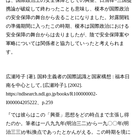
は、国際政治上の安全保障としての興亜、日清韓−三国提
携論が破綻して終わったことも意味し、榎本が国際政治
の安全保障の舞台から去ることになりました。対露開戦
の準備期間に入ったこの時期、榎本は国際政治における
安全保障の舞台からは去りましたが、陰で安全保障案や
軍略については関係者と協力していったと考えられま
す。
広瀬玲子 [著]. 国粋主義者の国際認識と国家構想 : 福本日
南を中心として, [広瀬玲子], [2002].
https://ndlsearch.ndl.go.jp/books/R100000002-
I000004205222、p.259
『では彼らはこの「興亜」思想をどの時点まで主張し得
たのか。筆者は一八九九年(明治三二)から一九〇〇年(明
治三三)が転換点であったとかんがえる。この時期を境に