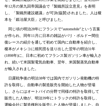
年12月の第九回帝国議会で『製鐵所設立意見』を表明
し、「製鐵所建設建議」が可決(協賛)されました。人は榎
本を「鍛冶屋大臣」と呼びました。
同じ頃の明治28年にフランスで”automobile”という言葉
が作られ、同年11月に日本の雑誌がパリ・ボルドー間往
復レースの紹介を通して初めて国内に自動車を紹介し、
榎本がメキシコに殖民団を送り出した翌年の明治31年
(1898年)に、日本に初めてフランス製ガソリン車が輸入さ
れ、続いて米国製電気自動車、翌年、米国製蒸気自動車
が輸入されました。
日露戦争後の明治38年では国内でガソリン発動機の特
許を取得し、自動車の製造販売を開始した人物が登場
し、さらにはオートバイの分野で同様の特許を取得して
販売した人物が、明治39年にトラックの特許を取得し、
運輸会社に製造権利を販売した人物が登場しました。自