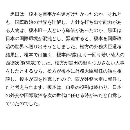
黒田は、榎本を軍事から遠ざけたかったのか、それと
も、国際政治の世界を理解し、方針を打ち出す能力があ
る人物は、榎本唯一人という確信があったのか、黒田は
日本の国際環境が混沌とし、緊迫すると、榎本を国際政
治の世界へ送り出そうとしました。松方の外務大臣選考
結果は、榎本では無く、榎本(62歳)より一回り若い薩人の
西徳次郎(50歳)でした。松方が黒田の顔をつぶさない人事
をしたとするなら、松方が榎本に外務大臣就任の話を相
談し、榎本が西を推薦したので、西が外務大臣に就任し
たと考えられます。榎本は、自身の役割は終わり、日本
の外交や国際政治を次の世代に任せる時が来たと自覚し
ていたのでした。