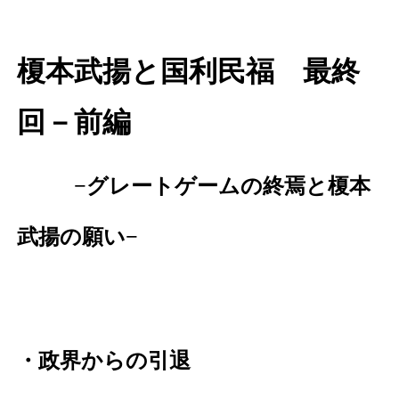
榎本武揚と国利民福 最終
回－前編
−グレートゲームの終焉と榎本
武揚の願い−
・政界からの引退