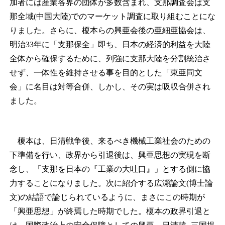
加者には産業各界の団体が多数含まれ、支那調査会は支
那全域(中国大陸)でのマーケット調査に取り組むことにな
りました。さらに、榎本らの興亜会後の亜細亜協会は、
明治33年に「支那保全」即ち、日本の経済的利益を大陸
全体から確保するために、列強に支那大陸を分割統治さ
せず、一体性を維持させる事を目的とした「東亜同文
会」に名目は対等合併、しかし、その実は吸収合併され
ました。
榎本は、日清戦争後、来るべき機械工業社会のための
下準備を行い、政界から引退後は、興亜思想の実現を断
念し、「支那を日本の『工業の大吐口』」とする側に協
力することになりました。次に紹介する広瀬論文(博士論
文)の結語で論じられているように、まさにこの時期が
「興亜思想」が終焉した時期でした。榎本の政界引退と