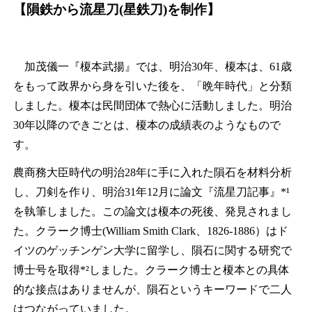
【隕鉄から流星刀
(
星鉄刀
)
を制作】
加茂儀一『榎本武揚』では、明治30年、榎本は、61歳
をもって政界から身を引いた後を、「晩年時代」と分類
しました。榎本は民間団体で熱心に活動しました。明治
30年以降のできごとは、榎本の成績表のようなもので
す。
農商務大臣時代の明治28年に手に入れた隕石を材料分析
し、刀剣を作り、明治31年12月に論文『流星刀記事』*¹
を執筆しました。この論文は榎本の死後、発見されまし
た。クラーク博士(William Smith Clark、1826-1886）はド
イツのゲッチンゲン大学に留学し、隕石に関する研究で
博士号を取得*²しました。クラーク博士と榎本との具体
的な接点はありませんが、隕石というキーワードで二人
はつながっていました。