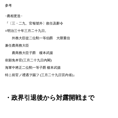
参考
−農相更迭−
『〔三・二九、官報號外〕敘任及辭令
○明治三十年三月二十九日。
外務大臣從二位勲一等伯爵 大隈重信
兼任農商務大臣
農商務大臣子爵 榎本武揚
依願免本官(三月二十九日內閣)
海軍中將正二位勲一等子爵 榎本武揚
特ニ前官ノ禮遇ヲ賜フ (三月二十九日宮内省)』
・政界引退後から対露開戦まで