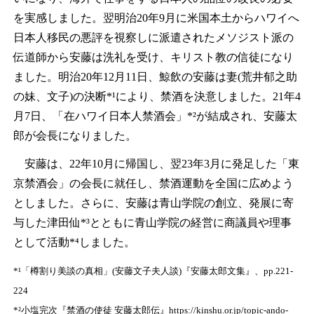
を実感しました。翌明治20年9月に米国本土からハワイへ
日本人移民の悪評を視察しに派遣されたメソジスト派の
伝道師から安藤は洗礼を受け、キリスト教の信徒になり
ました。明治20年12月11日、鯨飲の安藤は妻(荒井郁之助
の妹、文子)の決断*¹により、禁酒を決意しました。21年4
月7日、「在ハワイ日本人禁酒会」*²が結成され、安藤太
郎が会長になりました。
安藤は、22年10月に帰国し、翌23年3月に発足した「東
京禁酒会」の会長に就任し、禁酒運動を全国に広めよう
としました。さらに、安藤は青山学院の創立、発展に寄
与した津田仙*³とともに青山学院の経営に商議員や理事
として活動*⁴しました。
*¹「樽割り美談の真相」(安藤文子夫人談)『安藤太郎文集』、pp.221-
224
*²小塩完次『禁酒の使徒 安藤太郎伝』https://kinshu.or.jp/topic-ando-