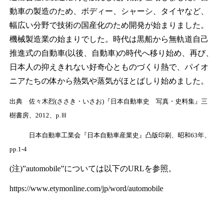
動車の製造のため、ボディー、シャーシ、タイヤなど、
幅広い分野で技術の国産化のため開発が始まりました。
機械製造業の始まりでした。時代は黒船から無軌道自己
推進式の自動車(以後、自動車)の時代へ移り始め、再び、
日本人の抑えきれない好奇心とものづくり熱で、パイオ
ニアたちの体から熱気や蒸気がほとばしり始めました。
出典 佐々木烈(ささき・いさお)『日本自動車史 写真・史料集』三
樹書房、2012、p.Ⅲ
日本自動車工業会『日本自動車産業史』凸版印刷、昭和63年、
pp.1-4
(注)”automobile”については以下のURLを参照。
https://www.etymonline.com/jp/word/automobile