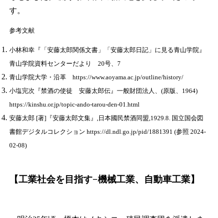
す。
参考文献
小林和幸『「安藤太郎関係文書」「安藤太郎日記」に見る青山学院』
青山学院資料センターだより 20号、7
青山学院大学・沿革 https://www.aoyama.ac.jp/outline/history/
小塩完次『禁酒の使徒 安藤太郎伝』一般財団法人、(原版、1964)
https://kinshu.or.jp/topic-ando-tarou-den-01.html
安藤太郎 [著]『安藤太郎文集』,日本國民禁酒同盟,1929.8. 国立国会図
書館デジタルコレクション https://dl.ndl.go.jp/pid/1881391 (参照 2024-
02-08)
【工業社会を目指す−機械工業、自動車工業】