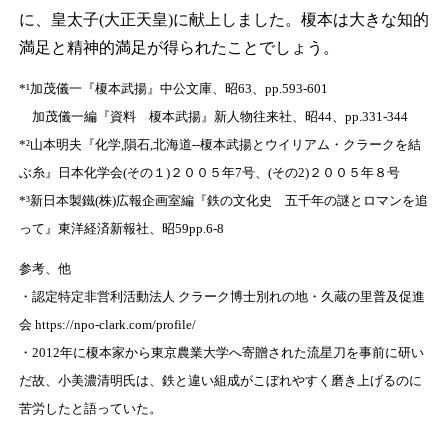
に、皇太子(大正天皇)に献上しました。榎本は大きな知的
満足と精神的満足が得られたことでしょう。
*¹加茂儀一『榎本武揚』中公文庫、昭63、pp.593-601
加茂儀一編『資料 榎本武揚』新人物往来社、昭44、pp.331-344
*²山本明夫『化学,隕石,北海道--榎本武揚とウイリアム・クラークを結
ぶ糸』日本化学会(その１)２００５年7号、(その2)２００５年８号
*³新日本製鐵(株)広報企画室編『鉄の文化史 五千年の謎とロマンを追
って』東洋経済新報社、昭59pp.6-8
参考、他
・認定特定非営利活動法人 クラーク博士別れの地・久蔵の里普及促進
会 https://npo-clark.com/profile/
・2012年に榎本家から東京農業大学へ寄贈された流星刀を事前に研い
だ故、小美濃清明氏は、鉄と違い組成がこぼれやすく磨き上げるのに
苦労したと語っていた。