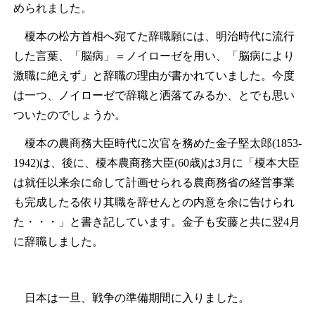
められました。
榎本の松方首相へ宛てた辞職願には、明治時代に流行
した言葉、「脳病」＝ノイローゼを用い、「脳病により
激職に絶えず」と辞職の理由が書かれていました。今度
は一つ、ノイローゼで辞職と洒落てみるか、とでも思い
ついたのでしょうか。
榎本の農商務大臣時代に次官を務めた金子堅太郎(1853-
1942)は、後に、榎本農商務大臣(60歳)は3月に「榎本大臣
は就任以来余に命して計画せられる農商務省の経営事業
も完成したる依り其職を辞せんとの内意を余に告けられ
た・・・」と書き記しています。金子も安藤と共に翌4月
に辞職しました。
日本は一旦、戦争の準備期間に入りました。