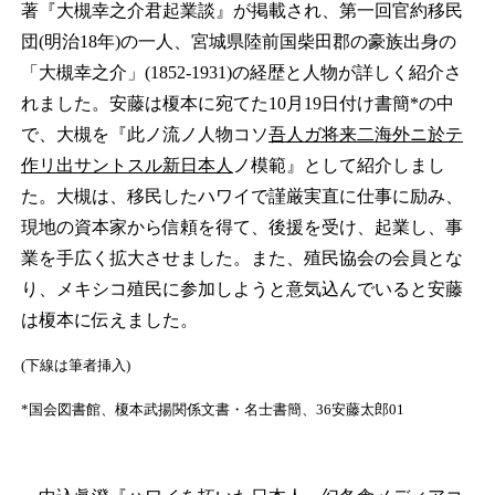
著『大槻幸之介君起業談』が掲載され、第一回官約移民
団(明治18年)の一人、宮城県陸前国柴田郡の豪族出身の
「大槻幸之介」(1852-1931)の経歴と人物が詳しく紹介さ
れました。安藤は榎本に宛てた10月19日付け書簡*の中
で、大槻を『此ノ流ノ人物コソ
吾人ガ将来二海外ニ於テ
作リ出サントスル新日本人
ノ模範』として紹介しまし
た。大槻は、移民したハワイで謹厳実直に仕事に励み、
現地の資本家から信頼を得て、後援を受け、起業し、事
業を手広く拡大させました。また、殖民協会の会員とな
り、メキシコ殖民に参加しようと意気込んでいると安藤
は榎本に伝えました。
(下線は筆者挿入)
*国会図書館、榎本武揚関係文書・名士書簡、36安藤太郎01