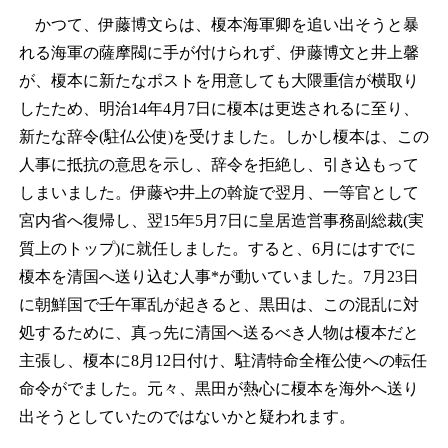
かつて、伊藤博文らは、榎本海軍卿を追い出そうと暴
れる海軍の薩摩閥に手が付けられず、伊藤博文と井上馨
が、榎本に新たなポストを用意しても大隈重信が横取り
したため、明治14年4月7日に榎本は更迭されるに至り、
新たな辞令(駐仏公使)を受けました。しかし榎本は、この
人事に抵抗の意思を示し、辞令を拒絶し、引き込もって
しまいました。伊藤や井上の斡旋で翌月、一等官として
宮内省へ復帰し、翌15年5月7日に皇居造営事務副総裁(実
質上のトップ)に就任しました。すると、6月にはすでに
榎本を清国へ送り込む人事*が動いていました。7月23日
に朝鮮国で壬午軍乱が起きると、黒田は、この混乱に対
処するために、真っ先に清国へ送るべき人物は榎本だと
主張し、榎本に8月12日付け、駐清特命全権公使への転任
命令がでました。元々、黒田が熱心に榎本を海外へ送り
出そうとしていたのではないかと疑われます。