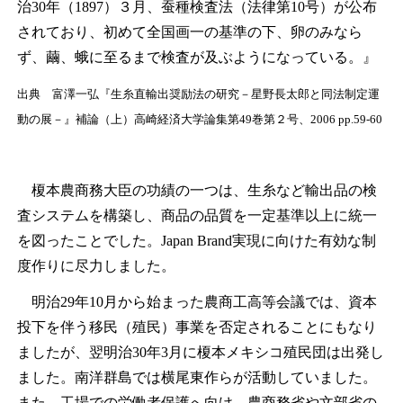
治30年（1897）３月、蚕種検査法（法律第10号）が公布
されており、初めて全国画一の基準の下、卵のみなら
ず、繭、蛾に至るまで検査が及ぶようになっている。』
出典 富澤一弘『生糸直輸出奨励法の研究－星野長太郎と同法制定運
動の展－』補論（上）高崎経済大学論集第49巻第２号、2006 pp.59-60
榎本農商務大臣の功績の一つは、生糸など輸出品の検
査システムを構築し、商品の品質を一定基準以上に統一
を図ったことでした。Japan Brand実現に向けた有効な制
度作りに尽力しました。
明治29年10月から始まった農商工高等会議では、資本
投下を伴う移民（殖民）事業を否定されることにもなり
ましたが、翌明治30年3月に榎本メキシコ殖民団は出発し
ました。南洋群島では横尾東作らが活動していました。
また、工場での労働者保護へ向け、農商務省や文部省の