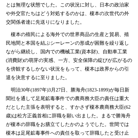
とは無理な状態でした。この状況に対し、日本の政治家
や外交官たちはどう対処するのかは、榎本の次世代の外
交関係者達に先送りになりました。
榎本の殖民による海外での世界商品の生産と貿易、殖
民地間と本国を結ぶシーレーンの形成が困難を繰り返し
ながら継続し、国内での機械工業(資本財)、自動車工業
(消費財)の萌芽の実感、一方、安全保障の綻びが広がるの
を傍観するしかない状況をもって、榎本は政界からの引
退を決意するに至りました。
明治30年(1897年)3月27日、勝海舟(1823-1899)が毎日新
聞社を通して足尾鉱毒事件での農商務大臣の責任は重大
だとした主張を表明すると、すかさず榎本農商務大臣(62
歳)は松方正義首相に辞職を願い出ました。まるで勝海舟
が榎本の辞職をお膳立てしたかのようでした。世間では
榎本は足尾鉱毒事件への責任を取って辞職したと受け止