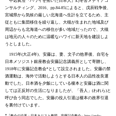
中込眞澄『ハワイを拓いた日本人』幻冬舎メディアコ
ンサルティング、2016、pp.84-85によると、戊辰戦争後、
宮城県から気候の厳しい北海道へ生計を立てるため、主
従ともに集団移住を繰り返し、大槻が生まれた地域及び
周辺からも北海道への移住が多い地域だったので、大槻
は地元の人々のために温暖なハワイに新天地を建設しよ
うとしました。
1915年(大正4年)、安藤は、妻、文子の他界後、自宅を
日本メソジスト銀座教会安藤記念講義所として寄贈し、
1918年に安藤記念教会*として設立されました。安藤の禁
酒運動は、海外で活動しようとする日本人の品性改良運
動でした。日本酒を夕飯にしている榎本と安藤は酒に関
しては正反対の生活になりましたが、「吾人」(われら)と
呼び合う同志でした。安藤の役人引退は榎本の政界引退
を裏付けています。
*
『教会の沿革：日本キリスト教団 安藤記念教会』http://ando-