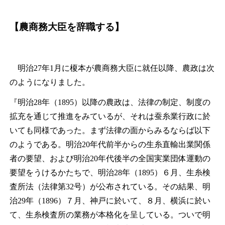
【農商務大臣を辞職する】
明治27年1月に榎本が農商務大臣に就任以降、農政は次
のようになりました。
『明治28年（1895）以降の農政は、法律の制定、制度の
拡充を通じて推進をみているが、それは蚕糸業行政に於
いても同様であった。まず法律の面からみるならば以下
のようである。明治20年代前半からの生糸直輸出業関係
者の要望、および明治20年代後半の全国実業団体運動の
要望をうけるかたちで、明治28年（1895）６月、生糸検
査所法（法律第32号）が公布されている。その結果、明
治29年（1896）７月、神戸に於いて、８月、横浜に於い
て、生糸検査所の業務が本格化を呈している。ついで明