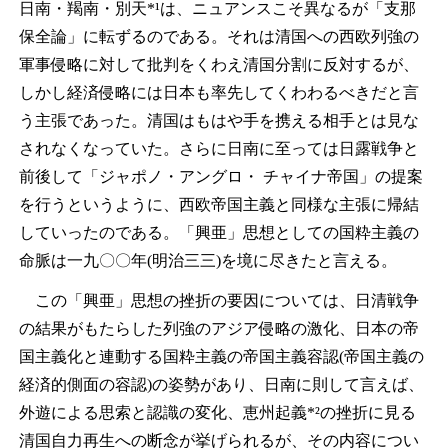
日南・羯南・別天*¹は、ニュアンスこそ異なるが「支那
保全論」に転ずるのである。それは清国への西欧列強の
軍事侵略に対して批判をくわえ清国分割に反対するが、
しかし経済侵略には日本も率先してくわわるべきだと言
う主張であった。清国はもはや手を携える相手とは見な
されなくなっていた。さらに日南に至っては日露戦争と
前後して「ジャポノ・アングロ・ チャイナ帝国」の提案
を行うというように、西欧帝国主義と同様な主張に帰結
していったのである。「興亜」思想としての国粋主義の
命脈は一九〇〇年(明治三三)を境に尽きたと言える。
この「興亜」思想の挫折の要因については、日清戦争
の結果がもたらした列強のアジア侵略の激化、日本の帝
国主義化と連動する国粋主義の帝国主義容認(帝国主義の
経済的側面の容認)の姿勢があり、日南に則して言えば、
外遊による思索と認識の変化、恵州起義*²の挫折に見る
清国自力再生への断念が挙げられるが、その内容につい