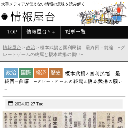
大手メディアが伝えない情報の意味を読み解く
情報屋台
TOP
情報屋台とは
記事一覧
情報屋台
>
政治
>
榎本武揚と国利民福 最終回－前編 −グ
レートゲームの終焉と榎本武揚の願い−
政治
国際
経済
歴史
榎本武揚と国利民福 最
終回－前編 −グレートゲームの終焉と榎本武揚の願い
−
2024.02.27 Tue