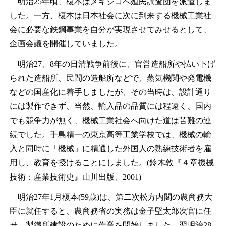
明治25年頃、榎本はメキシコへ殖民調査団を派遣しま
した。一方、榎本は日本社会に次に到来する機械工業社
会に必要な鉄鋼事業を自分が実現させてみせるとして、
企画会議を開催していました。
明治27、8年の日清戦争前後に、官営造船所や払い下げ
られた造船所、民間の造船所などで、蒸気機関や発電機
などの国産化に着手しましたが、その当時は、設計通り
には製作できず、当然、輸入品の品質には程遠く、国内
でも競争力が無く、機械工業社会へ向けた道は苦難の連
続でした。手島精一の東京高等工業学校では、機械の輸
入と同時に「機械」に精通した外国人の熟練技術者を雇
用し、教育を授けることにしました。(鈴木敦『４章機械
技術：産業技術史』山川出版、2001)
明治27年1月榎本(59歳)は、第二次松方内閣の農商務大
臣に就任すると、農商務省の実務は金子堅太郎次官に任
せ、製鐵所建設のために作業を開始しました。翌明治28