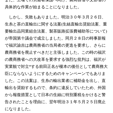
具体的な作業が始まることになりました。
しかし、失敗もありました。明治３０年３月２６日、
生糸と茶の直輸出に関する法案(生絲直輸出奨励法案、重
要輸出品同業組合法案、製茶販路拡張費補助等について)
が帝国第十議会で成立しました。同月２８日の時事新報
で福沢諭吉は農商務省の当局者の更迭を要求し、さらに
農商務省を廃止すべきだと主張しました。この時の福沢
の農商務省への大改革を要求する強烈な批判は、福沢が
実業観で対立*する前田正名が榎本の後任として農商務大
臣にならないようにするためのキャンペーンでもありま
した。この法案は、生糸の輸出業者に補助金を出し、直
輸出を奨励するもので、条約に違反していたため、外国
から報復措置として日本の生絲に特別重税をかけると警
告されたことを理由に、翌年明治３１年５月２５日廃止
になりました。