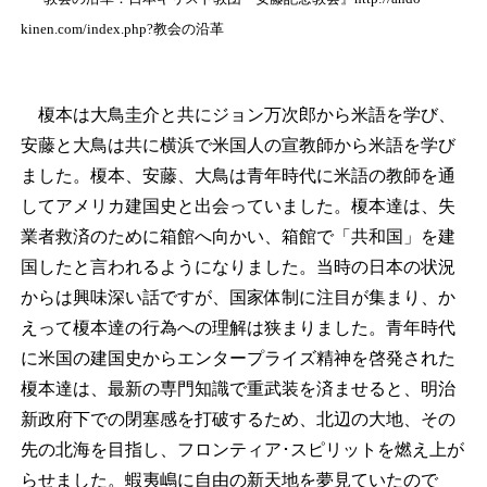
kinen.com/index.php?教会の沿革
榎本は大鳥圭介と共にジョン万次郎から米語を学び、
安藤と大鳥は共に横浜で米国人の宣教師から米語を学び
ました。榎本、安藤、大鳥は青年時代に米語の教師を通
してアメリカ建国史と出会っていました。榎本達は、失
業者救済のために箱館へ向かい、箱館で「共和国」を建
国したと言われるようになりました。当時の日本の状況
からは興味深い話ですが、国家体制に注目が集まり、か
えって榎本達の行為への理解は狭まりました。青年時代
に米国の建国史からエンタープライズ精神を啓発された
榎本達は、最新の専門知識で重武装を済ませると、明治
新政府下での閉塞感を打破するため、北辺の大地、その
先の北海を目指し、フロンティア･スピリットを燃え上が
らせました。蝦夷嶋に自由の新天地を夢見ていたので