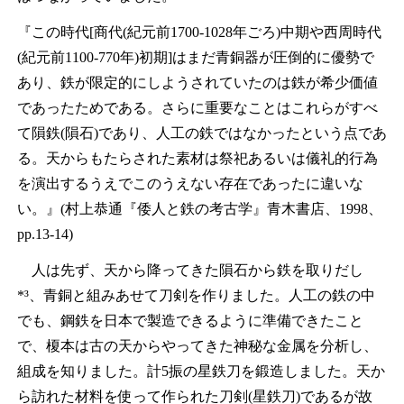
『この時代[商代(紀元前1700-1028年ごろ)中期や西周時代
(紀元前1100-770年)初期]はまだ青銅器が圧倒的に優勢で
あり、鉄が限定的にしようされていたのは鉄が希少価値
であったためである。さらに重要なことはこれらがすべ
て隕鉄(隕石)であり、人工の鉄ではなかったという点であ
る。天からもたらされた素材は祭祀あるいは儀礼的行為
を演出するうえでこのうえない存在であったに違いな
い。』(村上恭通『倭人と鉄の考古学』青木書店、1998、
pp.13-14)
人は先ず、天から降ってきた隕石から鉄を取りだし
*³、青銅と組みあせて刀剣を作りました。人工の鉄の中
でも、鋼鉄を日本で製造できるように準備できたこと
で、榎本は古の天からやってきた神秘な金属を分析し、
組成を知りました。計5振の星鉄刀を鍛造しました。天か
ら訪れた材料を使って作られた刀剣(星鉄刀)であるが故