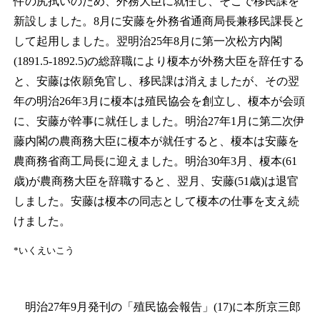
件の尻拭いのため、外務大臣に就任し、そこで移民課を
新設しました。8月に安藤を外務省通商局長兼移民課長と
して起用しました。翌明治25年8月に第一次松方内閣
(1891.5-1892.5)の総辞職により榎本が外務大臣を辞任する
と、安藤は依願免官し、移民課は消えましたが、その翌
年の明治26年3月に榎本は殖民協会を創立し、榎本が会頭
に、安藤が幹事に就任しました。明治27年1月に第二次伊
藤内閣の農商務大臣に榎本が就任すると、榎本は安藤を
農商務省商工局長に迎えました。明治30年3月、榎本(61
歳)が農商務大臣を辞職すると、翌月、安藤(51歳)は退官
しました。安藤は榎本の同志として榎本の仕事を支え続
けました。
*いくえいこう
明治27年9月発刊の「殖民協会報告」(17)に本所京三郎