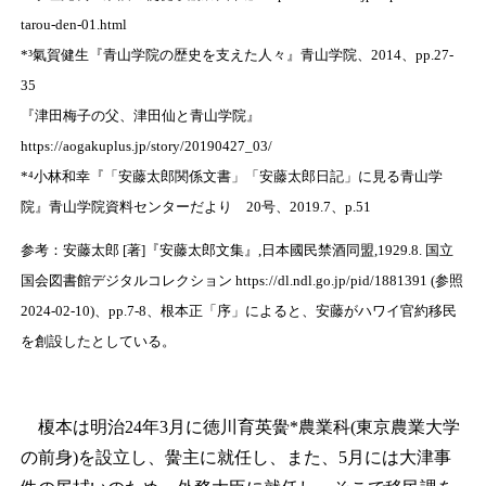
tarou-den-01.html
*³氣賀健生『青山学院の歴史を支えた人々』青山学院、2014、pp.27-
35
『津田梅子の父、津田仙と青山学院』
https://aogakuplus.jp/story/20190427_03/
*⁴小林和幸『「安藤太郎関係文書」「安藤太郎日記」に見る青山学
院』青山学院資料センターだより 20号、2019.7、p.51
参考：安藤太郎 [著]『安藤太郎文集』,日本國民禁酒同盟,1929.8. 国立
国会図書館デジタルコレクション https://dl.ndl.go.jp/pid/1881391 (参照
2024-02-10)、pp.7-8、根本正「序」によると、安藤がハワイ官約移民
を創設したとしている。
榎本は明治24年3月に徳川育英黌*農業科(東京農業大学
の前身)を設立し、黌主に就任し、また、5月には大津事