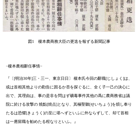
図1 榎本農商務大臣の更迭を報ずる新聞記事
−榎本農相辭任事情−
『〔[明治30年]三・三一、東京日日〕 榎本氏今回の辭職[じしょく]は、
或は首相其他よりの勸告に因るか否を探ぐるに、全く子一己の決心に
出で、其理由は、事の是非を問はず礦毒事件其他の爲に農商務省は議
院に於ける攻撃の 燒點[焼点]となり、其極聖聽[せいちょう]を煩し奉り
たるは恐懼[きょうく]の至に堪へずといふに外ならずして、却て首相
は一應留職を勧めたる程なりといふ。』