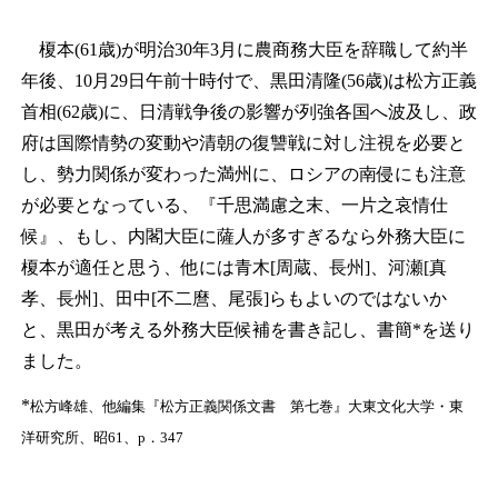
榎本(61歳)が明治30年3月に農商務大臣を辞職して約半
年後、10月29日午前十時付で、黒田清隆(56歳)は松方正義
首相(62歳)に、日清戦争後の影響が列強各国へ波及し、政
府は国際情勢の変動や清朝の復讐戦に対し注視を必要と
し、勢力関係が変わった満州に、ロシアの南侵にも注意
が必要となっている、『千思満慮之末、一片之哀情仕
候』、もし、内閣大臣に薩人が多すぎるなら外務大臣に
榎本が適任と思う、他には青木[周蔵、長州]、河瀬[真
孝、長州]、田中[不二麿、尾張]らもよいのではないか
と、黒田が考える外務大臣候補を書き記し、書簡*を送り
ました。
*
松方峰雄、他編集『松方正義関係文書 第七巻』大東文化大学・東
洋研究所、昭61、p．347