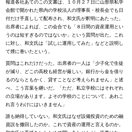
報道各社あてのこの文書は、１０月２７日に山形県私学
会館で開かれた県内の学校法人の理事長・校長会でも日
付だけ手直しして配布され、和文氏が釈明にあたった。
出席者によれば、この会合でも「８日間の資産運用とい
うのは短すぎるのではないか」という質問が出た。これ
に対し、和文氏は「試しに運用してみた」などと説明し
て煙に巻いたという。
質問はこれだけだった。出席者の一人は「少子化で生徒
が減り、どこの高校も経営が厳しい。銀行から金を借り
るのならともかく、貸すことなど考えられません」と述
べ、こう言葉を継いだ。「ただ、私立学校にはそれぞれ
の立場があります。よその学校のことについて、あれこ
れ言うわけにはいきません」
誰も納得していない。和文氏はなぜ設備投資のための融
資説を撤回したのか。これで資産の運用と言えるのか。