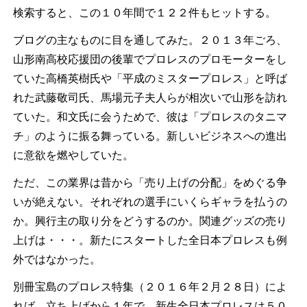
検索すると、この１０年間で１２２件もヒットする。
ブログの主なものに目を通してみた。２０１３年ごろ、
山形南高校応援団の後輩でプロレスのプロモーターをし
ていた高橋英樹氏や「平成のミスタープロレス」と呼ば
れた武藤敬司氏、馬場元子夫人らが相次いで山形を訪れ
ていた。和文氏に会うためで、彼は「プロレスのタニマ
チ」のように振る舞っている。新しいビジネスへの進出
に意欲を燃やしていた。
ただ、この業界は昔から「売り上げの分配」をめぐる争
いが絶えない。それぞれの選手にいくらギャラを払うの
か。興行主の取り分をどうするのか。関連グッズの売り
上げは・・・。新たにスタートした全日本プロレスも例
外ではなかった。
別冊宝島のプロレス特集（２０１６年２月２８日）によ
れば、立ち上げから１年で、新生全日本プロレスは５０