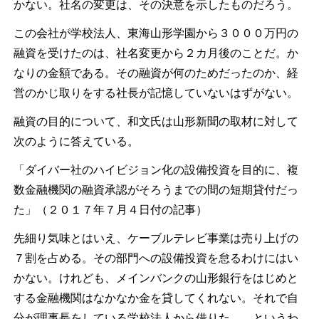
かない。社名の変更は、その決意を示したものだろう。
この会社が学校法人、東海山形学園から３０００万円の
融資を受けたのは、社名変更から２カ月後のことだ。か
なりの金額である。その融資が何のためだったのか、経
営のかじ取りをする社長が記憶していないはずがない。
融資の目的について、和文氏は山形新聞の取材に対して
次のように答えている。
「ダイバー社のハイビジョン化の設備投資を目的に、複
数金融機関の融資承認がそろうまでの間の短期貸付だっ
た」（２０１７年７月４日付の記事）
先細り気味とはいえ、ケーブルテレビ事業は売り上げの
７割を占める。その部門への設備投資を怠るわけにはい
かない。けれども、メインバンクの山形銀行をはじめと
する金融機関はなかなか金を貸してくれない。それで自
分が理事長をしている学校法人から借りた――というわ