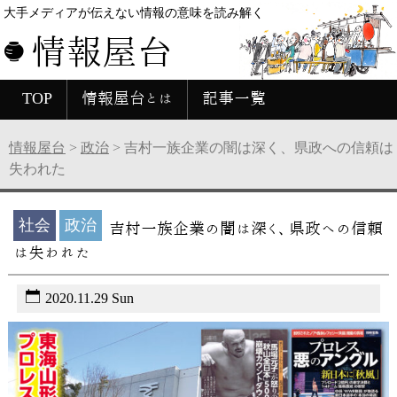
大手メディアが伝えない情報の意味を読み解く
情報屋台
TOP
情報屋台とは
記事一覧
情報屋台
>
政治
>
吉村一族企業の闇は深く、県政への信頼は
失われた
社会
政治
吉村一族企業の闇は深く、県政への信頼
は失われた
2020.11.29 Sun