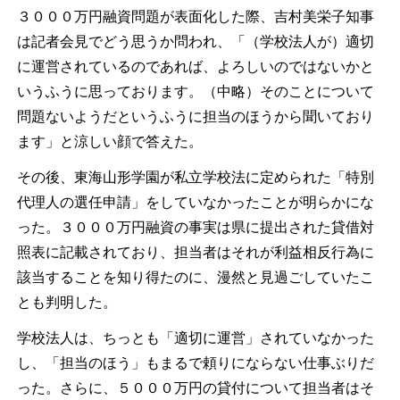
３０００万円融資問題が表面化した際、吉村美栄子知事
は記者会見でどう思うか問われ、「（学校法人が）適切
に運営されているのであれば、よろしいのではないかと
いうふうに思っております。（中略）そのことについて
問題ないようだというふうに担当のほうから聞いており
ます」と涼しい顔で答えた。
その後、東海山形学園が私立学校法に定められた「特別
代理人の選任申請」をしていなかったことが明らかにな
った。３０００万円融資の事実は県に提出された貸借対
照表に記載されており、担当者はそれが利益相反行為に
該当することを知り得たのに、漫然と見過ごしていたこ
とも判明した。
学校法人は、ちっとも「適切に運営」されていなかった
し、「担当のほう」もまるで頼りにならない仕事ぶりだ
った。さらに、５０００万円の貸付について担当者はそ