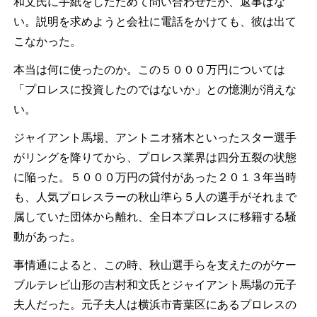
和文氏に手紙をしたためて問い合わせたが、返事はな
い。説明を求めようと会社に電話をかけても、彼は出て
こなかった。
本当は何に使ったのか。この５０００万円については
「プロレスに投資したのではないか」との憶測が消えな
い。
ジャイアント馬場、アントニオ猪木といったスター選手
がリングを降りてから、プロレス業界は四分五裂の状態
に陥った。５０００万円の貸付があった２０１３年当時
も、人気プロレスラーの秋山準ら５人の選手がそれまで
属していた団体から離れ、全日本プロレスに移籍する騒
動があった。
事情通によると、この時、秋山選手らを支えたのがケー
ブルテレビ山形の吉村和文氏とジャイアント馬場の元子
夫人だった。元子夫人は横浜市青葉区にあるプロレスの