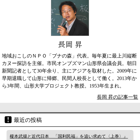
長岡 昇
地域おこしのＮＰＯ「ブナの森」代表。毎年夏に最上川縦断
カヌー探訪を主催。市民オンブズマン山形県会議会員。朝日
新聞記者として30年余り、主にアジアを取材した。2009年に
早期退職して山形に帰郷、民間人校長として働く。2013年か
ら3年間、山形大学プロジェクト教授。1953年生まれ。
長岡 昇の記事一覧
最近の投稿
榎本武揚と近代日本 「国利民福」を追い求めて〈上巻〉』