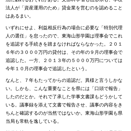
法人が「資産運用のため」貸金業を営むのを認めること
はあるまい。
いずれにせよ、利益相反行為の場合に必要な「特別代理
人の選任」を怠ったので、東海山形学園は理事会でこれ
を追認する手続きを踏まなければならなかった。２０１
６年の３０００万円の貸付は、その年の９月の理事会で
追認した。一方、２０１３年の５０００万円については
今年１０月の理事会で追認したという。
なんと、７年もたってからの追認だ。異様と言うしかな
い。しかも、こんな重要なことを県には「口頭で報告」
したのだとか。それで了承した学事文書課もどうかして
いる。議事録を添えて文書で報告させ、議事の内容をき
ちんと確認するのが当然ではないか。東海山形学園も県
当局も常軌を逸している。