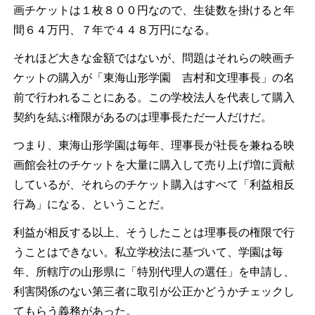
画チケットは１枚８００円なので、生徒数を掛けると年
間６４万円、７年で４４８万円になる。
それほど大きな金額ではないが、問題はそれらの映画チ
ケットの購入が「東海山形学園 吉村和文理事長」の名
前で行われることにある。この学校法人を代表して購入
契約を結ぶ権限があるのは理事長ただ一人だけだ。
つまり、東海山形学園は毎年、理事長が社長を兼ねる映
画館会社のチケットを大量に購入して売り上げ増に貢献
しているが、それらのチケット購入はすべて「利益相反
行為」になる、ということだ。
利益が相反する以上、そうしたことは理事長の権限で行
うことはできない。私立学校法に基づいて、学園は毎
年、所轄庁の山形県に「特別代理人の選任」を申請し、
利害関係のない第三者に取引が公正かどうかチェックし
てもらう義務があった。