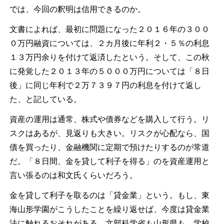
では、今回の釈明は信用できるのか。
文書によれば、最初に問題になった２０１６年の３００
０万円融資については、２カ月後に年利２・５％の利息
１３万円余りを付けて返済したという。そして、この秋
に発覚した２０１３年の５０００万円については「８日
後」に同じ年利で２万７３９７円の利息を付けて返し
た、と記している。
資産の運用は通常、株式や債券などを購入して行う。リ
スクはあるが、見返りも大きい。リスクが心配なら、国
債を買ったり、金融機関に定期で預けたりするのが常道
だ。「８日間、金を貸して利子を得る」のを資産運用と
言い張るのは和文氏くらいだろう。
金を貸して利子を取るのは「貸金業」という。もし、東
海山形学園がこうしたことを繰り返せば、今度は貸金業
法に触れるおそれがある。文部科学省も山形県も、学校