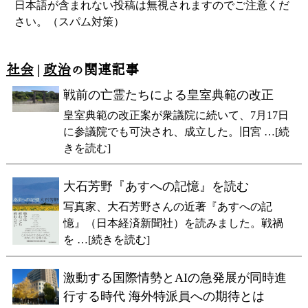
日本語が含まれない投稿は無視されますのでご注意くだ
さい。（スパム対策）
社会
|
政治
の関連記事
戦前の亡霊たちによる皇室典範の改正
皇室典範の改正案が衆議院に続いて、7月17日
に参議院でも可決され、成立した。旧宮 …[続
きを読む]
大石芳野『あすへの記憶』を読む
写真家、大石芳野さんの近著『あすへの記
憶』（日本経済新聞社）を読みました。戦禍
を …[続きを読む]
激動する国際情勢とAIの急発展が同時進
行する時代 海外特派員への期待とは