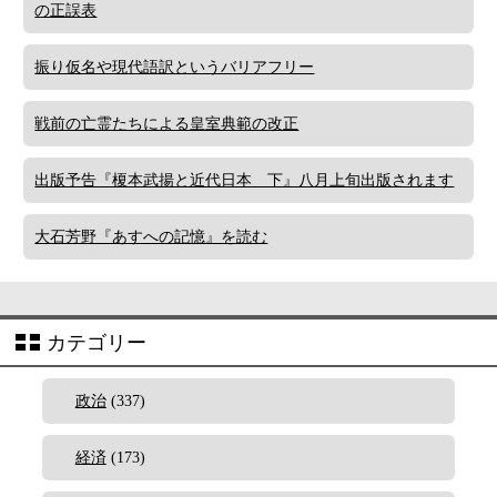
の正誤表
振り仮名や現代語訳というバリアフリー
戦前の亡霊たちによる皇室典範の改正
出版予告『榎本武揚と近代日本 下』八月上旬出版されます
大石芳野『あすへの記憶』を読む
カテゴリー
政治
(337)
経済
(173)