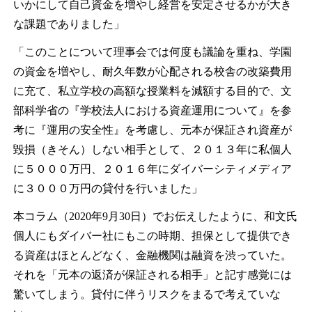
いかにして自己資金を増やし経営を安定させるかが大き
な課題でありました」
「このことについて理事会では何度も議論を重ね、学園
の資金を増やし、耐久年数が心配される校舎の改築費用
に充て、私立学校の高額な授業料を減額する目的で、文
部科学省の『学校法人における資産運用について』を参
考に『運用の安全性』を考慮し、元本が保証され資産が
毀損（きそん）しない相手として、２０１３年に私個人
に５０００万円、２０１６年にダイバーシティメディア
に３０００万円の貸付を行いました」
本コラム（2020年9月30日）でお伝えしたように、和文氏
個人にもダイバー社にもこの時期、担保として提供でき
る資産はほとんどなく、金融機関は融資を渋っていた。
それを「元本の返済が保証される相手」と記す感覚には
驚いてしまう。貸付に伴うリスクをまるで考えていな