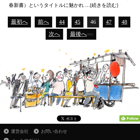
春新書）というタイトルに魅かれ …[続きを読む]
最初へ
前へ
44
45
46
47
48
次へ
最後へ
運営会社
お問い合わせ