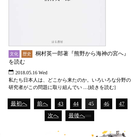
桐村英一郎著『熊野から海神の宮へ』
文化
歴史
を読む
2018.05.16 Wed
私たち日本人は、どこから来たのか。いろいろな分野の
研究者がこの問題に取り組んでい …[続きを読む]
最初へ
前へ
43
44
45
46
47
次へ
最後へ