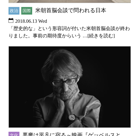
米朝首脳会談で問われる日本
政治
国際
2018.06.13 Wed
「歴史的な」という形容詞が付いた米朝首脳会談が終わ
りました。事前の期待度からいう …[続きを読む]
悪魔は平凡に宿る～映画『ゲッベルスと
文化