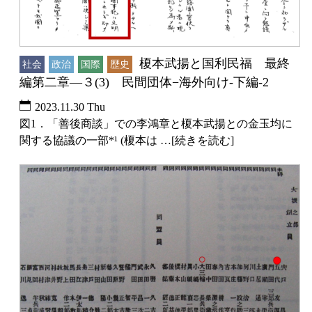
榎本武揚と国利民福 最終
社会
政治
国際
歴史
編第二章―３(3) 民間団体−海外向け-下編-2
2023.11.30 Thu
図1．「善後商談」での李鴻章と榎本武揚との金玉均に
関する協議の一部*¹ (榎本は …[続きを読む]