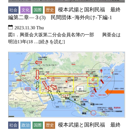
榎本武揚と国利民福 最終
社会
文化
国際
歴史
編第二章―３(3) 民間団体−海外向け-下編-1
2023.11.30 Thu
図1．興亜会大坂第二分会会員名簿の一部 興亜会は
明治13年(18 …[続きを読む]
榎本武揚と国利民福 最終
社会
政治
国際
歴史