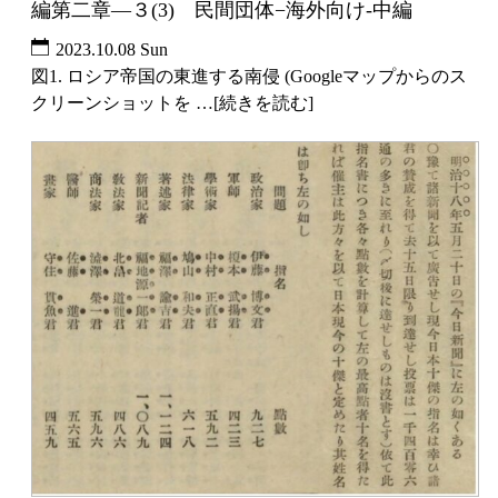
編第二章―３(3) 民間団体−海外向け-中編
2023.10.08 Sun
図1. ロシア帝国の東進する南侵 (Googleマップからのス
クリーンショットを …[続きを読む]