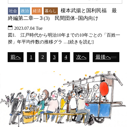
榎本武揚と国利民福 最
社会
政治
経済
暮らし
終編第二章―３(3) 民間団体−国内向け
2023.07.04 Tue
図1. 江戸時代から明治10年までの10年ごとの「百姓一
揆」年平均件数の推移グラ …[続きを読む]
前へ
1
2
3
4
次へ
最後へ